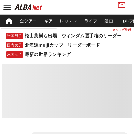
全ツアー
ギア
レッスン
ライフ
漫画
ゴルフ
メルマガ登録
松山英樹ら出場 ウィンダム選手権のリーダーボード
米国男子
北海道meijiカップ リーダーボード
国内女子
最新の世界ランキング
米国女子