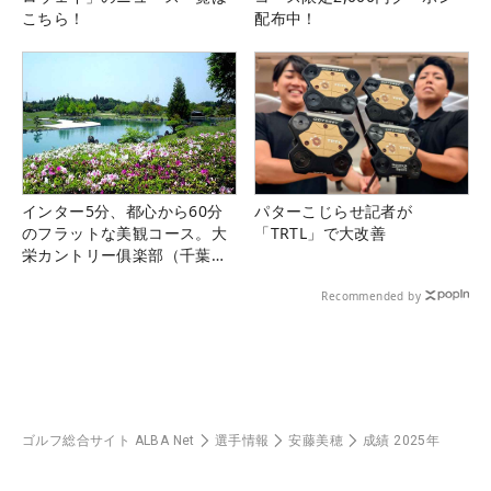
こちら！
配布中！
インター5分、都心から60分
パターこじらせ記者が
のフラットな美観コース。大
「TRTL」で大改善
栄カントリー俱楽部（千葉
県）
Recommended by
ゴルフ総合サイト ALBA Net
選手情報
安藤美穂
成績 2025年