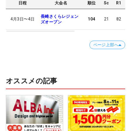
日程
大会名
順位
Sc
R1
R
長崎さくらレジェン
4月3日
〜
4日
104
21
82
8
ズオープン
ページ上部へ
オススメの記事