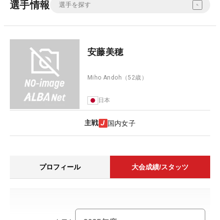
選手情報
安藤美穂
Miho Andoh
（52歳）
日本
主戦
国内女子
プロフィール
大会成績/スタッツ