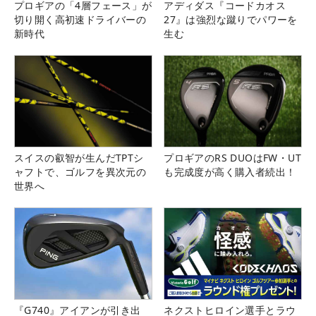
プロギアの「4層フェース」が
アディダス『コードカオス
切り開く高初速ドライバーの
27』は強烈な蹴りでパワーを
新時代
生む
スイスの叡智が生んだTPTシ
プロギアのRS DUOはFW・UT
ャフトで、ゴルフを異次元の
も完成度が高く購入者続出！
世界へ
『G740』アイアンが引き出
ネクストヒロイン選手とラウ