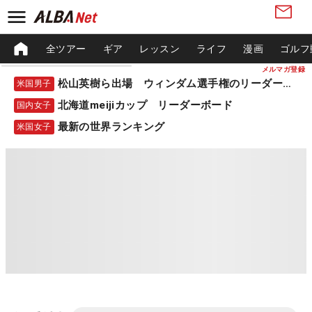
全ツアー
ギア
レッスン
ライフ
漫画
ゴルフ
メルマガ登録
松山英樹ら出場 ウィンダム選手権のリーダーボード
米国男子
北海道meijiカップ リーダーボード
国内女子
最新の世界ランキング
米国女子