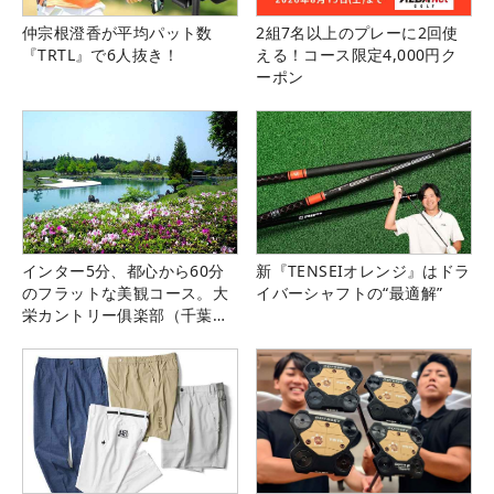
仲宗根澄香が平均パット数
2組7名以上のプレーに2回使
『TRTL』で6人抜き！
える！コース限定4,000円ク
ーポン
インター5分、都心から60分
新『TENSEIオレンジ』はドラ
のフラットな美観コース。大
イバーシャフトの“最適解”
栄カントリー俱楽部（千葉
県）