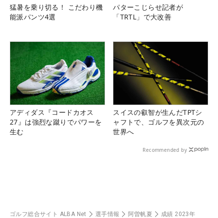
猛暑を乗り切る！ こだわり機
パターこじらせ記者が
能派パンツ4選
「TRTL」で大改善
アディダス『コードカオス
スイスの叡智が生んだTPTシ
27』は強烈な蹴りでパワーを
ャフトで、ゴルフを異次元の
生む
世界へ
Recommended by
ゴルフ総合サイト ALBA Net
選手情報
阿曽帆夏
成績 2023年