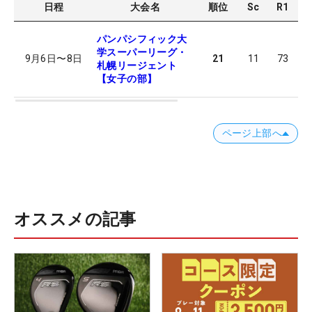
日程
大会名
順位
Sc
R1
R
パンパシフィック大
学スーパーリーグ・
9月6日
〜
8日
21
11
73
7
札幌リージェント
【女子の部】
ページ上部へ
オススメの記事