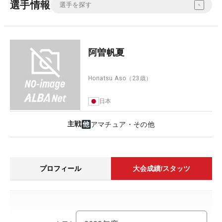
選手情報
阿曽帆夏
Honatsu Aso
（23歳）
日本
主戦
アマチュア・その他
プロフィール
大会成績/スタッツ