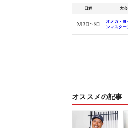
日程
大会
オメガ・ヨ
9月3日
〜
6日
ンマスター
オススメの記事