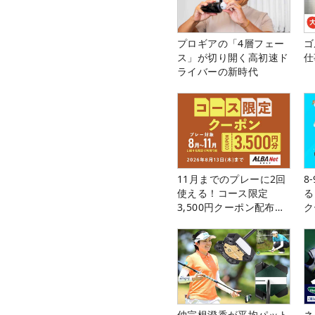
プロギアの「4層フェー
ゴ
ス」が切り開く高初速ド
仕
ライバーの新時代
11月までのプレーに2回
8
使える！コース限定
る
3,500円クーポン配布
ク
中！
仲宗根澄香が平均パット
ネ