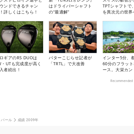
ウンドできるチャン
はドライバーシャフト
TPTシャフトで
！詳しくはこちら！
の“最適解”
を異次元の世界
ロギアのRS DUOは
パターこじらせ記者が
インター5分、
W・UTも完成度が高く
「TRTL」で大改善
60分のフラッ
入者続出！
ース。大栄カン
楽部（千葉県）
Recommended 
ョパール
成績 2009年