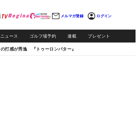
メルマガ登録
ログイン
Sニュース
ゴルフ場予約
連載
プレゼント
しの打感が秀逸 『トゥーロンパター』