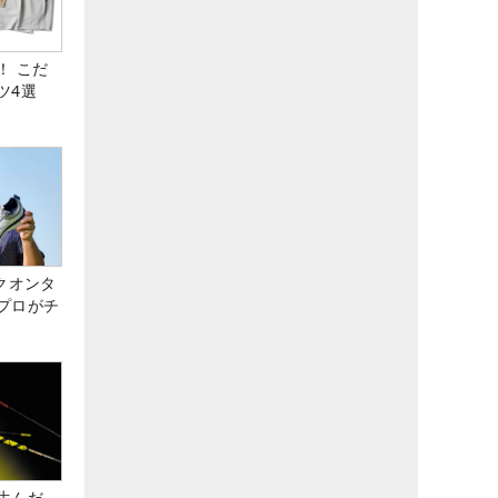
！ こだ
ツ4選
クオンタ
プロがチ
生んだ