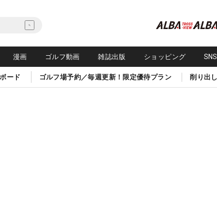
漫画
ゴルフ動画
雑誌出版
ショッピング
SN
ボード
ゴルフ場予約／毎週更新！限定優待プラン
削り出