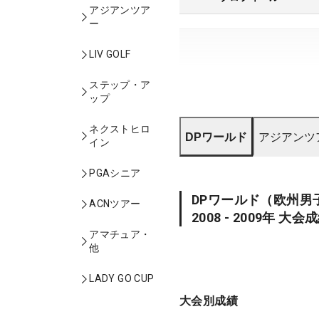
アジアンツア
ー
LIV GOLF
ステップ・ア
ップ
ネクストヒロ
DPワールド
アジアンツ
イン
PGAシニア
DPワールド
（欧州男
ACNツアー
2008 - 2009
年 大会
アマチュア・
他
LADY GO CUP
大会別成績