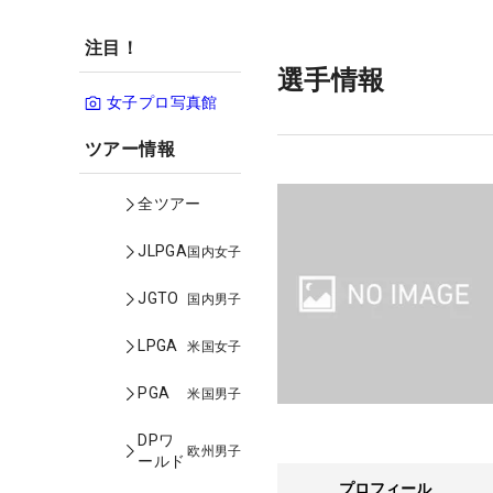
注目！
選手情報
女子プロ写真館
ツアー情報
全ツアー
JLPGA
国内女子
JGTO
国内男子
LPGA
米国女子
PGA
米国男子
DPワ
欧州男子
ールド
プロフィール