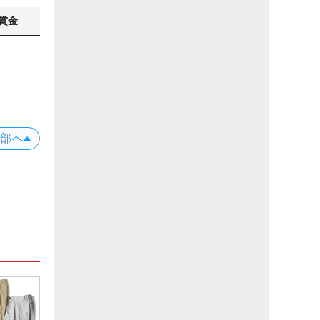
賞金
上部へ