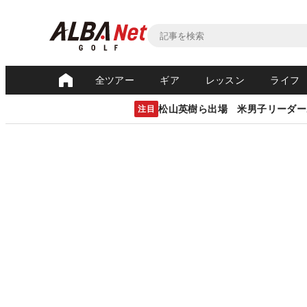
全ツアー
ギア
レッスン
ライフ
松山英樹ら出場 米男子リーダー
注目