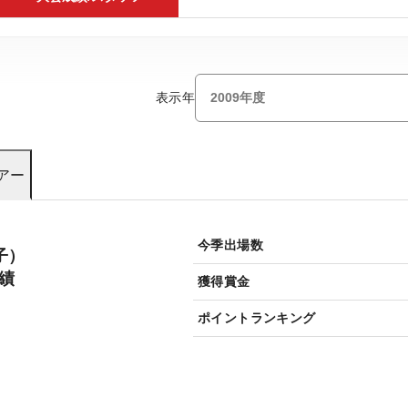
表示年
アー
今季出場数
子）
成績
獲得賞金
ポイントランキング