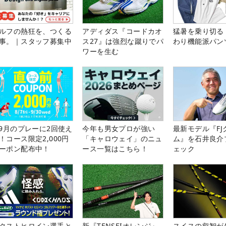
ルフの熱狂を、つくる
アディダス『コードカオ
猛暑を乗り切る
事。｜スタッフ募集中
ス27』は強烈な蹴りでパ
わり機能派パン
ワーを生む
-9月のプレーに2回使え
今年も男女プロが強い
最新モデル『FJ
！コース限定2,000円
「キャロウェイ」のニュ
ム』を石井良介
ーポン配布中！
ース一覧はこちら！
ェック
クストヒロイン選手と
新『TENSEIオレンジ』
スイスの叡智が