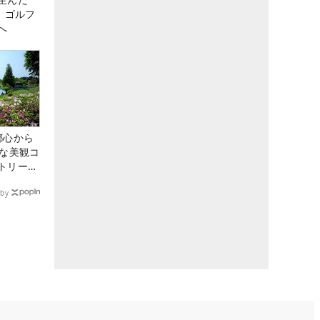
、ゴルフ
へ
都心から
トな美観コ
トリー俱
by