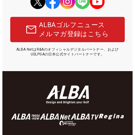
ALBAゴルフニュース
メルマガ登録はこちら
ALBA NetはR&Aのオフィシャルデジタルパートナー、および
USLPGAの日本公式サイトパートナーです。