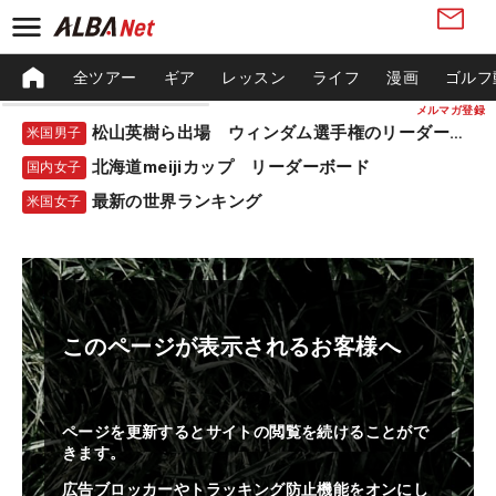
全ツアー
ギア
レッスン
ライフ
漫画
ゴルフ
メルマガ登録
松山英樹ら出場 ウィンダム選手権のリーダーボード
米国男子
北海道meijiカップ リーダーボード
国内女子
最新の世界ランキング
米国女子
このページが表示されるお客様へ
ページを更新するとサイトの閲覧を続けることがで
きます。
広告ブロッカーやトラッキング防止機能をオンにし