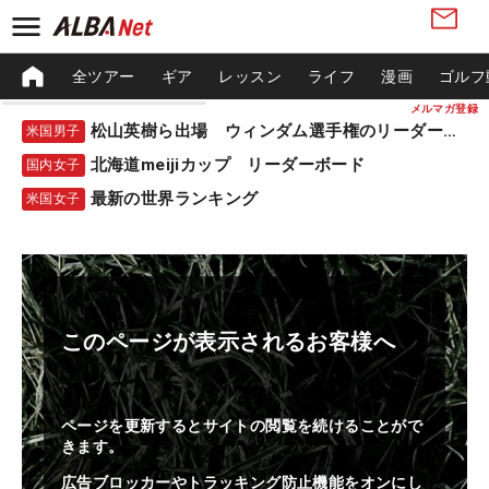
全ツアー
ギア
レッスン
ライフ
漫画
ゴルフ
メルマガ登録
松山英樹ら出場 ウィンダム選手権のリーダーボード
米国男子
北海道meijiカップ リーダーボード
国内女子
最新の世界ランキング
米国女子
このページが表示されるお客様へ
ページを更新するとサイトの閲覧を続けることがで
きます。
広告ブロッカーやトラッキング防止機能をオンにし