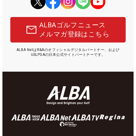
ALBAゴルフニュース
メルマガ登録はこちら
ALBA NetはR&Aのオフィシャルデジタルパートナー、および
USLPGAの日本公式サイトパートナーです。