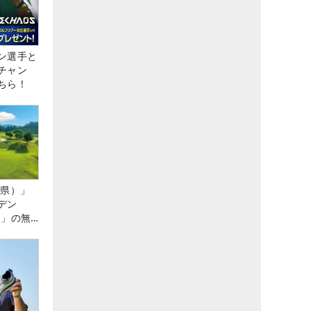
ン選手と
チャン
ちら！
城県）」
デン
）」の無
たる！！