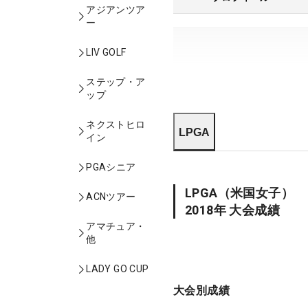
アジアンツア
ー
LIV GOLF
ステップ・ア
ップ
ネクストヒロ
LPGA
イン
PGAシニア
LPGA
（米国女子）
ACNツアー
2018
年 大会成績
アマチュア・
他
LADY GO CUP
大会別成績