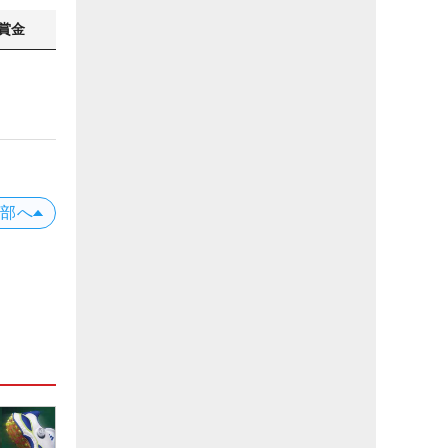
賞金
上部へ