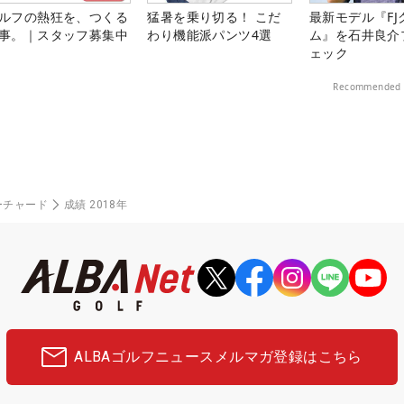
ルフの熱狂を、つくる
猛暑を乗り切る！ こだ
最新モデル『FJ
事。｜スタッフ募集中
わり機能派パンツ4選
ム』を石井良介
ェック
Recommended 
ーチャード
成績 2018年
ALBAゴルフニュース
メルマガ登録はこちら