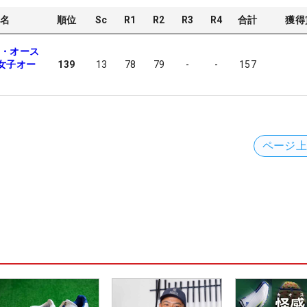
名
順位
Sc
R1
R2
R3
R4
合計
獲得
ダ・オース
女子オー
139
13
78
79
-
-
157
ページ