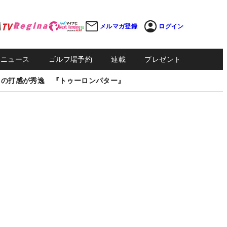
メルマガ登録
ログイン
Sニュース
ゴルフ場予約
連載
プレゼント
しの打感が秀逸 『トゥーロンパター』