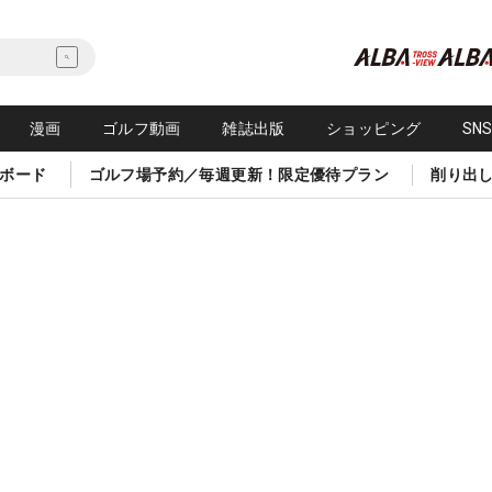
漫画
ゴルフ動画
雑誌出版
ショッピング
SN
ボード
ゴルフ場予約／毎週更新！限定優待プラン
削り出