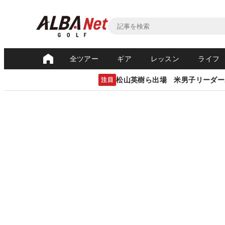
全ツアー
ギア
レッスン
ライフ
松山英樹ら出場 米男子リーダー
注目