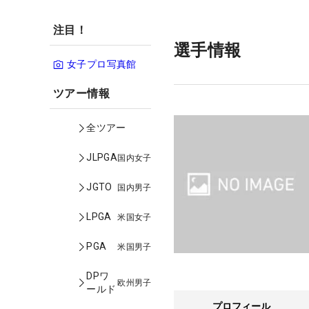
注目！
選手情報
女子プロ写真館
ツアー情報
全ツアー
JLPGA
国内女子
JGTO
国内男子
LPGA
米国女子
PGA
米国男子
DPワ
欧州男子
ールド
プロフィール