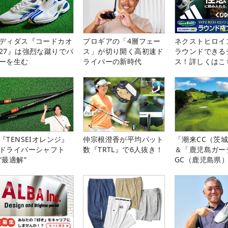
ディダス『コードカオ
プロギアの「4層フェー
ネクストヒロイ
27』は強烈な蹴りでパ
ス」が切り開く高初速ド
ラウンドできる
ーを生む
ライバーの新時代
ス！詳しくはこ
『TENSEIオレンジ』
仲宗根澄香が平均パット
「潮来CC（茨
ドライバーシャフト
数『TRTL』で6人抜き！
＆「鹿児島ガー
“最適解”
GC（鹿児島県
料プレー券が当