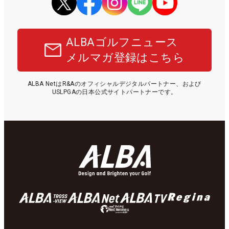
ALBAゴルフニュース
メルマガ登録はこちら
ALBA NetはR&Aのオフィシャルデジタルパートナー、および
USLPGAの日本公式サイトパートナーです。