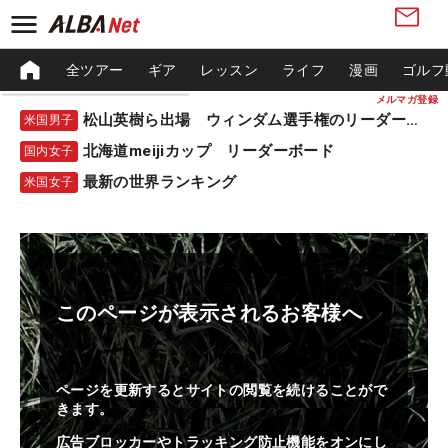
全ツアー
ギア
レッスン
ライフ
漫画
ゴルフ
メルマガ登録
松山英樹ら出場 ウィンダム選手権のリーダーボード
米国男子
北海道meijiカップ リーダーボード
国内女子
最新の世界ランキング
米国女子
このページが表示されるお客様へ
ページを更新するとサイトの閲覧を続けることがで
きます。
広告ブロッカーやトラッキング防止機能をオンにし