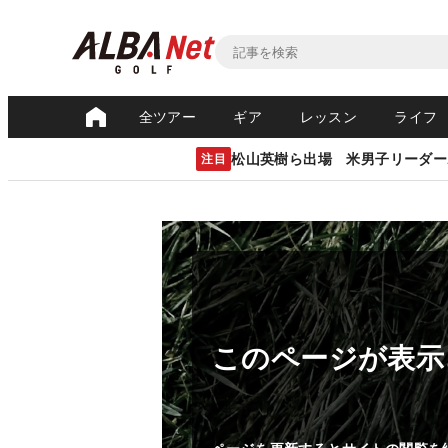
全ツアー
ギア
レッスン
ライフ
松山英樹ら出場 米男子リーダー
注目
このページが表示