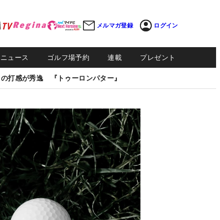
メルマガ登録
ログイン
Sニュース
ゴルフ場予約
連載
プレゼント
しの打感が秀逸 『トゥーロンパター』