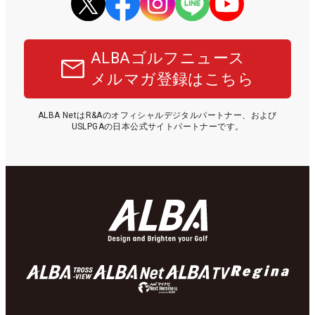
ALBAゴルフニュース
メルマガ登録はこちら
ALBA NetはR&Aのオフィシャルデジタルパートナー、および
USLPGAの日本公式サイトパートナーです。