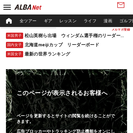
全ツアー
ギア
レッスン
ライフ
漫画
ゴルフ
メルマガ登録
松山英樹ら出場 ウィンダム選手権のリーダーボード
米国男子
北海道meijiカップ リーダーボード
国内女子
最新の世界ランキング
米国女子
このページが表示されるお客様へ
ページを更新するとサイトの閲覧を続けることがで
きます。
広告ブロッカーやトラッキング防止機能をオンにし