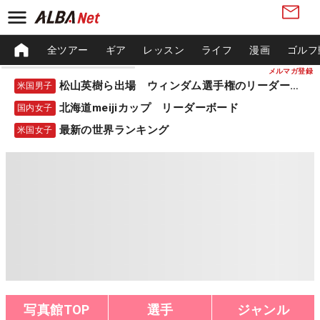
全ツアー
ギア
レッスン
ライフ
漫画
ゴルフ
メルマガ登録
松山英樹ら出場 ウィンダム選手権のリーダーボード
米国男子
北海道meijiカップ リーダーボード
国内女子
最新の世界ランキング
米国女子
写真館TOP
選手
ジャンル