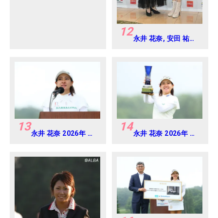
12
永井 花奈, 安田 祐香
2024年 Vポイント
×ENEOS ゴルフトー
ナメント Round-1
13
14
永井 花奈 2026年 ミ
永井 花奈 2026年 ミ
ネベアミツミ レディ
ネベアミツミ レディ
ス 北海道新聞カップ
ス 北海道新聞カップ
Round4
Round4