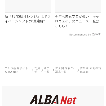
新『TENSEIオレンジ』はドラ
今年も男女プロが強い「キャ
イバーシャフトの“最適解”
ロウェイ」のニュース一覧は
こちら！
Recommended by
ゴルフ総合サイト
写真
選手
佐久間 朱莉の
佐久間 朱莉の写
ALBA Net
館
一覧
写真一覧
真詳細