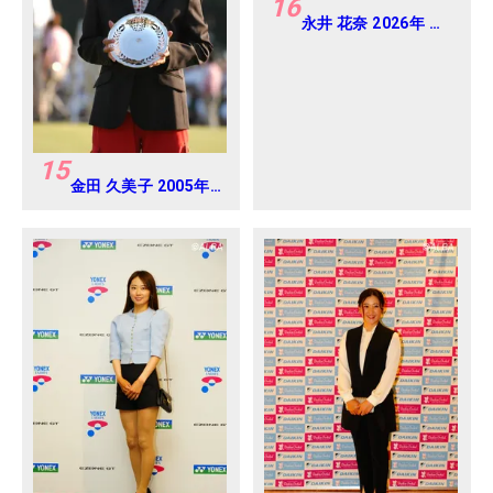
16
永井 花奈 2026年 ミ
ネベアミツミ レディ
ス 北海道新聞カップ
Round4
15
金田 久美子 2005年
日本女子オープンゴ
ルフ選手権