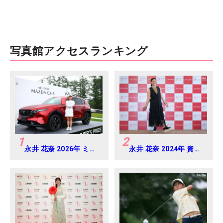
写真館アクセスランキング
1
2
永井 花奈 2026年 ミネ
永井 花奈 2024年 資生
ベアミツミ レディス 北
堂 レディスオープン
海道新聞カップ
Round-1
Round4