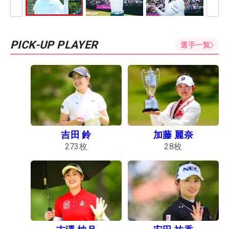
PICK-UP PLAYER
選手一覧
吉田 鈴
加藤 麗奈
273
枚
28
枚