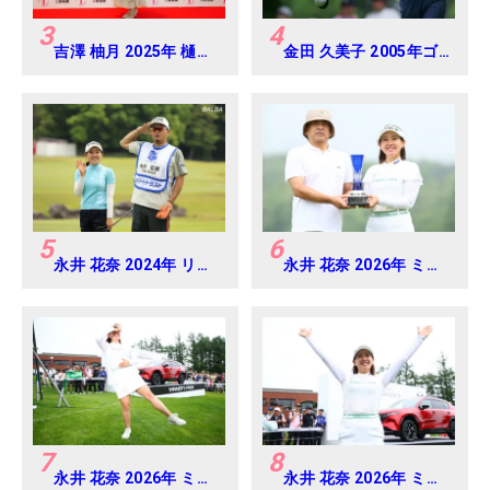
3
4
吉澤 柚月 2025年 樋口
金田 久美子 2005年ゴ
久子 三菱電機レディス
ルフダイジェストジャ
練習日・プロアマ
パンジュニアカップ
5
6
永井 花奈 2024年 リゾ
永井 花奈 2026年 ミネ
ートトラスト レディス
ベアミツミ レディス 北
Round-1
海道新聞カップ
Round4
7
8
永井 花奈 2026年 ミネ
永井 花奈 2026年 ミネ