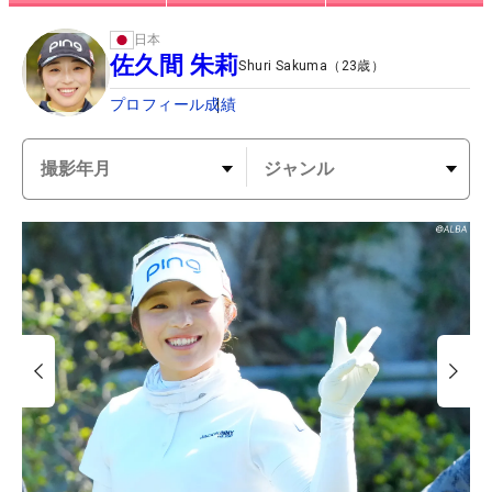
日本
佐久間 朱莉
Shuri Sakuma
（
23
歳）
プロフィール
成績