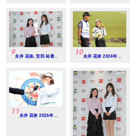
ベアミツミ レディス 北
ベアミツミ レディス 北
海道新聞カップ
海道新聞カップ
Round4
Round4
9
10
永井 花奈, 安田 祐香
永井 花奈 2024年 リ
2024年 Vポイント
ゾートトラスト レデ
×ENEOS ゴルフトーナ
ィス Round1
メント Round-1
11
永井 花奈 2026年 ミ
ネベアミツミ レディ
ス 北海道新聞カップ
Round4