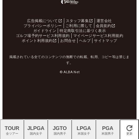
広告掲載について
スタッフ募集
運営会社
プライバシーポリシー
ご利用に際して
会員規約
ガイドライン
特定商取引法に基づく表示
ゴルフ場予約サービス利用規約
マイページサービス利用規約
ポイント利用規約
お問合せ
ヘルプ
サイトマップ
掲載されている全てのコンテンツの無断での転載、転用、コピー等は禁じま
す。
© ALBA Net
TOUR
JLPGA
JGTO
LPGA
PGA
閉じる
全ツアー
国内女子
国内男子
米国女子
米国男子
更新