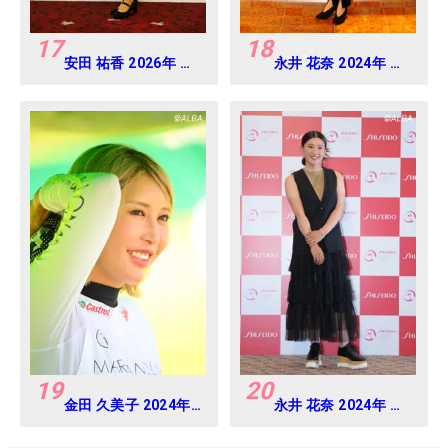
17
18
安田 祐香 2026年 ヨ
永井 花奈 2024年 ダ
ネックスレディス 練
イキンオーキッドレ
習日・プロアマ
ディス Round-1
19
20
金田 久美子 2024年
永井 花奈 2024年 資
CAT Ladies 練習
生堂 レディスオープ
日・プロアマ
ン Round-1