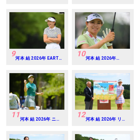
アミツミ レディス 北海
MONDAMIN CUP
道新聞カップ Round1
Round4
9
10
河本 結 2026年 EARTH
河本 結 2026年
MONDAMIN CUP
EARTH MONDAMIN
Round5
CUP Round4
11
12
河本 結 2026年 ニチ
河本 結 2026年 リゾ
レイレディス
ートトラスト レディ
Round1
ス Round4