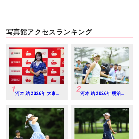
写真館アクセスランキング
1
2
河本 結 2026年 大東建
河本 結 2026年 明治安
託・いい部屋ネットレ
田レディス Round2
ディス 練習日・プロア
マ