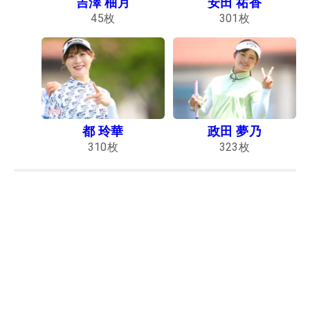
吉澤 柚月
安田 祐香
45
枚
301
枚
都 玲華
政田 夢乃
310
枚
323
枚