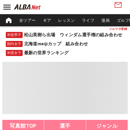
全ツアー
ギア
レッスン
ライフ
漫画
ゴルフ
メルマガ登録
松山英樹ら出場 ウィンダム選手権の組み合わせ
米国男子
北海道meijiカップ 組み合わせ
国内女子
最新の世界ランキング
米国女子
写真館TOP
選手
ジャンル