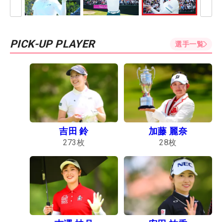
PICK-UP PLAYER
選手一覧
吉田 鈴
加藤 麗奈
273
枚
28
枚