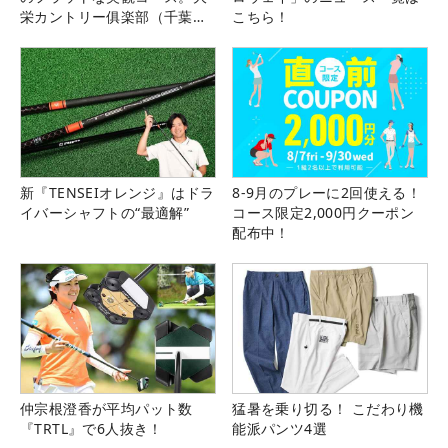
栄カントリー俱楽部（千葉
こちら！
県）
新『TENSEIオレンジ』はドラ
8-9月のプレーに2回使える！
イバーシャフトの“最適解”
コース限定2,000円クーポン
配布中！
仲宗根澄香が平均パット数
猛暑を乗り切る！ こだわり機
『TRTL』で6人抜き！
能派パンツ4選