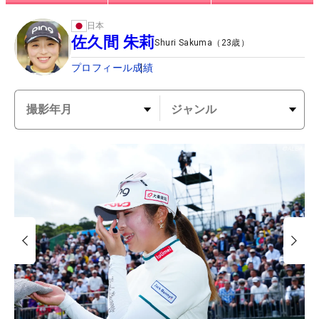
日本
佐久間 朱莉
Shuri Sakuma
（
23
歳）
プロフィール
成績