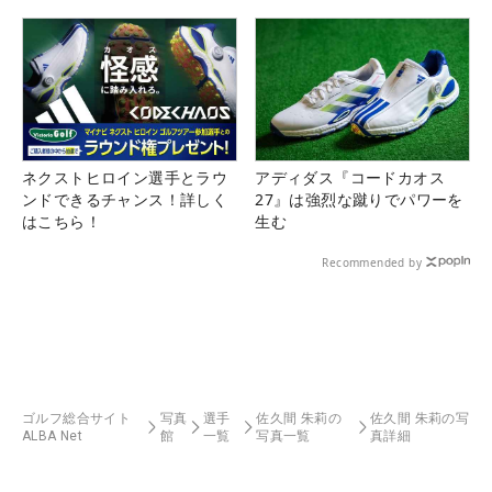
ネクストヒロイン選手とラウ
アディダス『コードカオス
ンドできるチャンス！詳しく
27』は強烈な蹴りでパワーを
はこちら！
生む
Recommended by
ゴルフ総合サイト
写真
選手
佐久間 朱莉の
佐久間 朱莉の写
ALBA Net
館
一覧
写真一覧
真詳細