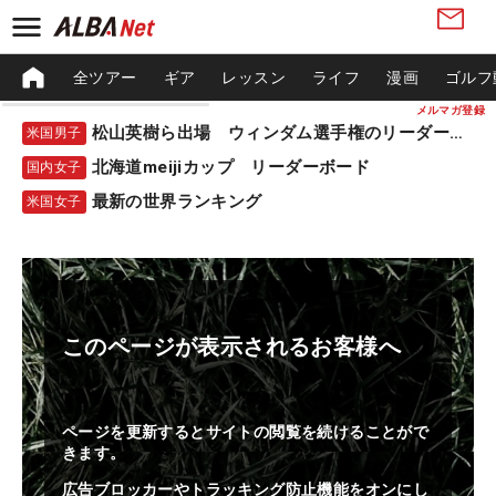
全ツアー
ギア
レッスン
ライフ
漫画
ゴルフ
メルマガ登録
松山英樹ら出場 ウィンダム選手権のリーダーボード
米国男子
北海道meijiカップ リーダーボード
国内女子
最新の世界ランキング
米国女子
このページが表示されるお客様へ
ページを更新するとサイトの閲覧を続けることがで
きます。
広告ブロッカーやトラッキング防止機能をオンにし