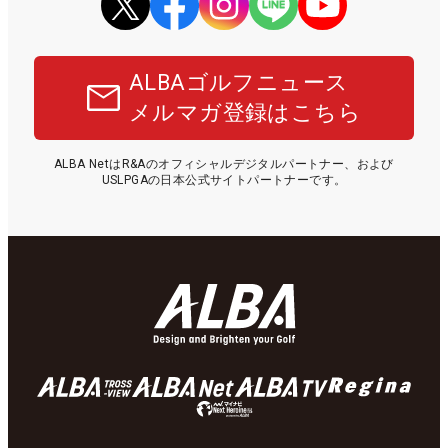
ALBAゴルフニュース
メルマガ登録はこちら
ALBA NetはR&Aのオフィシャルデジタルパートナー、および
USLPGAの日本公式サイトパートナーです。