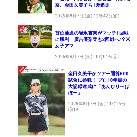
奈、金田久美子ら1差追走
2026年8月7日 (金) 12時42分
1
首位通過の岩永杏奈がマッチ1回戦
に勝利 廣吉優梨菜も2回戦へ/全米
女子アマ
2026年8月7日 (金) 10時04分
1
金田久美子がツアー通算500
試合に参戦！ プロ18年目の
大記録達成に「あんびりーば
ぼー」
2026年8月7日 (金) 11時25分
19