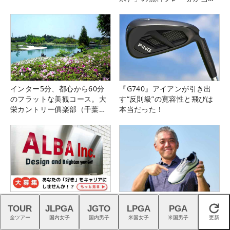
る！！
インター5分、都心から60分
『G740』アイアンが引き出
のフラットな美観コース。大
す“反則級”の寛容性と飛びは
栄カントリー俱楽部（千葉
本当だった！
県）
ゴルフの熱狂を、つくる仕
最新モデル『FJクオンタム』
TOUR
JLPGA
JGTO
LPGA
PGA
事。｜スタッフ募集中
を石井良介プロがチェック
閉じる
全ツアー
国内女子
国内男子
米国女子
米国男子
更新