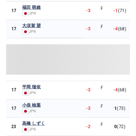
福田 萌維
F
-3
-1
17
(71)
JPN
大須賀 望
F
-3
-4
17
(68)
JPN
平岡 瑠依
F
-3
-4
17
(68)
JPN
小俣 柚葉
F
-3
1
17
(73)
JPN
高橋 しずく
F
-2
0
23
(72)
JPN