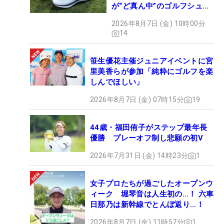
が“ど真ん中”のゴルフシュー
ズだった
2026年8月7日 (金) 10時00分
14
笹生優花主催ジュニアイベントに宮
里美香らが参加「純粋にゴルフを楽
しんでほしい」
2026年8月7日 (金) 07時15分
19
44歳・福田侑子がステップ最年長
優勝 プレーオフ制し悲願の初V
2026年7月31日 (金) 14時23分
1
女子プロたちが過ごしたオープンウ
ィーク 堀琴音は人生初の…！ 六車
日那乃は新幹線でとんぼ返り…！
2026年8月7日 (金) 11時57分
1