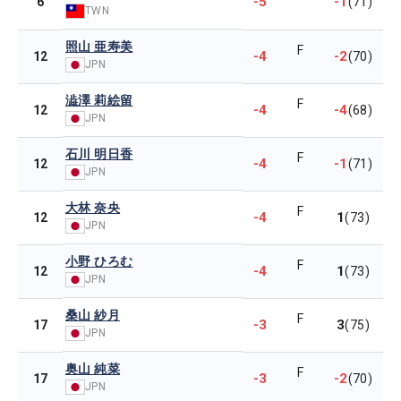
-5
-1
6
(71)
TWN
照山 亜寿美
F
-4
-2
12
(70)
JPN
澁澤 莉絵留
F
-4
-4
12
(68)
JPN
石川 明日香
F
-4
-1
12
(71)
JPN
大林 奈央
F
-4
1
12
(73)
JPN
小野 ひろむ
F
-4
1
12
(73)
JPN
桑山 紗月
F
-3
3
17
(75)
JPN
奥山 純菜
F
-3
-2
17
(70)
JPN