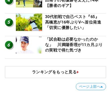
4
田侑子の初優勝を支えた14本
【勝者のギア】
30代初戦で自己ベスト『65』
5
髙橋恵が16年ぶりVへ首位発進
「切実に優勝したい」
「試合勘は必要なかったのか
6
な」 川満陽香理が11カ月ぶり
の実戦で得た気づき
ランキングをもっと見る
ページ上部へ