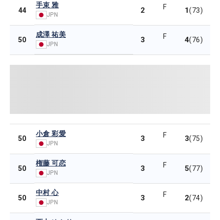
手束 雅
F
2
1
44
(73)
JPN
成澤 祐美
F
3
4
50
(76)
JPN
小倉 彩愛
F
3
3
50
(75)
JPN
権藤 可恋
F
3
5
50
(77)
JPN
中村 心
F
3
2
50
(74)
JPN