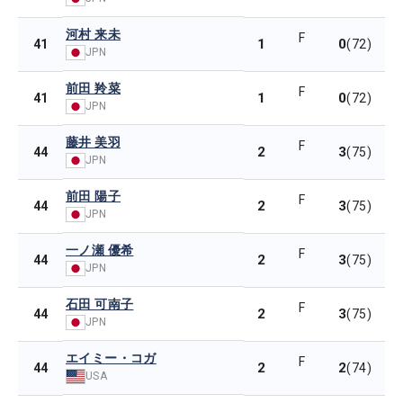
河村 来未
F
1
0
41
(72)
JPN
前田 羚菜
F
1
0
41
(72)
JPN
藤井 美羽
F
2
3
44
(75)
JPN
前田 陽子
F
2
3
44
(75)
JPN
一ノ瀬 優希
F
2
3
44
(75)
JPN
石田 可南子
F
2
3
44
(75)
JPN
エイミー・コガ
F
2
2
44
(74)
USA