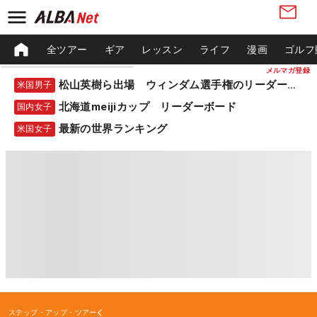
全ツアー
ギア
レッスン
ライフ
漫画
ゴルフ
メルマガ登録
松山英樹ら出場 ウィンダム選手権のリーダーボード
米国男子
北海道meijiカップ リーダーボード
国内女子
最新の世界ランキング
米国女子
ステップ・アップ・ツアー