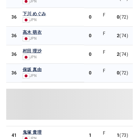
JPN
下川 めぐみ
F
0
0
36
(72)
JPN
高木 萌衣
F
0
2
36
(74)
JPN
村田 理沙
F
0
2
36
(74)
JPN
保坂 真由
F
0
0
36
(72)
JPN
鬼塚 貴理
F
1
1
41
(73)
JPN