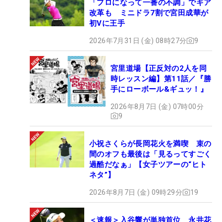
「プロになって一番の不調」でギア
改革も ミニドラ7割で宮田成華が
初Vに王手
2026年7月31日 (金) 08時27分
9
宮里道場【正反対の2人を同
時レッスン編】第11話／『勝
手にローボール&ギュッ！』
2026年8月7日 (金) 07時00分
9
小祝さくらが長岡花火を満喫 束の
間のオフも最後は「見るってすごく
過酷だなぁ」【女子ツアーの“ヒト
ネタ”】
2026年8月7日 (金) 09時29分
19
＜速報＞入谷響が単独首位 永井花