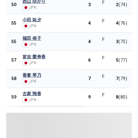
西山 ゆかり
F
3
2
50
(74)
JPN
小田 祐夕
F
4
4
55
(76)
JPN
福田 侑子
F
4
3
55
(75)
JPN
皆吉 愛寿香
F
6
5
57
(77)
JPN
香妻 琴乃
F
7
7
58
(79)
JPN
古家 翔香
F
9
8
59
(80)
JPN