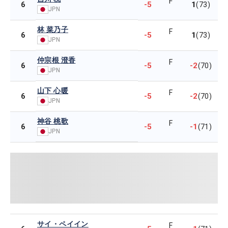
F
-5
1
6
(73)
JPN
林 菜乃子
F
-5
1
6
(73)
JPN
仲宗根 澄香
F
-5
-2
6
(70)
JPN
山下 心暖
F
-5
-2
6
(70)
JPN
神谷 桃歌
F
-5
-1
6
(71)
JPN
サイ・ペイイン
F