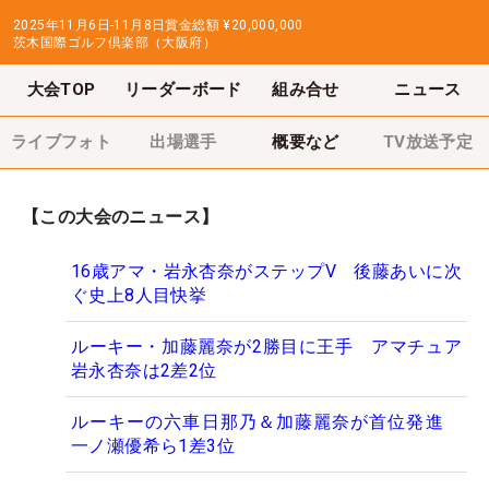
2025年11月6日-11月8日
賞金総額
¥20,000,000
茨木国際ゴルフ倶楽部（大阪府）
大会TOP
リーダーボード
組み合せ
ニュース
ライブフォト
出場選手
概要など
TV放送予定
【この大会のニュース】
16歳アマ・岩永杏奈がステップV 後藤あいに次
ぐ史上8人目快挙
ルーキー・加藤麗奈が2勝目に王手 アマチュア
岩永杏奈は2差2位
ルーキーの六車日那乃＆加藤麗奈が首位発進
一ノ瀬優希ら1差3位