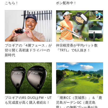
こちら！
ポン配布中！
プロギアの「4層フェース」が
仲宗根澄香が平均パット数
切り開く高初速ドライバーの
『TRTL』で6人抜き！
新時代
プロギアのRS DUOはFW・UT
「潮来CC（茨城県）」＆「鹿
も完成度が高く購入者続出！
児島ガーデンGC（鹿児島
県）」の無料プレー券が当た