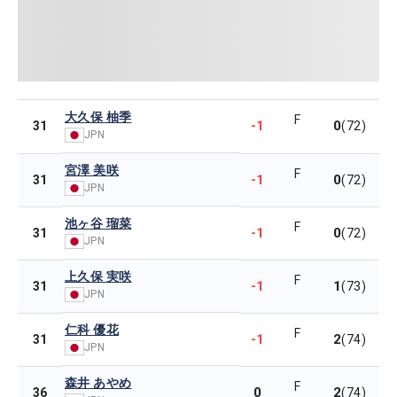
大久保 柚季
F
-1
0
31
(72)
JPN
宮澤 美咲
F
-1
0
31
(72)
JPN
池ヶ谷 瑠菜
F
-1
0
31
(72)
JPN
上久保 実咲
F
-1
1
31
(73)
JPN
仁科 優花
F
-1
2
31
(74)
JPN
森井 あやめ
F
0
2
36
(74)