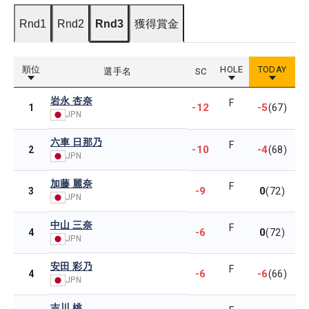
Rnd1
Rnd2
Rnd3
獲得賞金
順位
HOLE
TODAY
選手名
SC
岩永 杏奈
F
-12
-5
1
(67)
JPN
六車 日那乃
F
-10
-4
2
(68)
JPN
加藤 麗奈
F
-9
0
3
(72)
JPN
中山 三奈
F
-6
0
4
(72)
JPN
安田 彩乃
F
-6
-6
4
(66)
JPN
吉川 桃