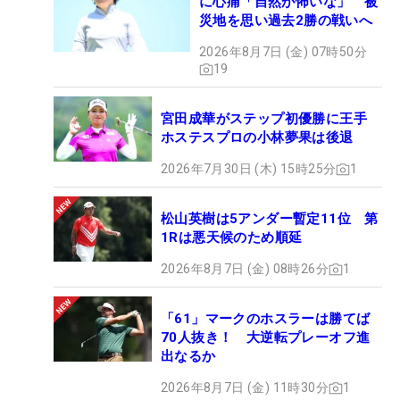
に心痛「自然が怖いな」 被
災地を思い過去2勝の戦いへ
2026年8月7日 (金) 07時50分
19
宮田成華がステップ初優勝に王手
ホステスプロの小林夢果は後退
2026年7月30日 (木) 15時25分
1
松山英樹は5アンダー暫定11位 第
1Rは悪天候のため順延
2026年8月7日 (金) 08時26分
1
「61」マークのホスラーは勝てば
70人抜き！ 大逆転プレーオフ進
出なるか
2026年8月7日 (金) 11時30分
1