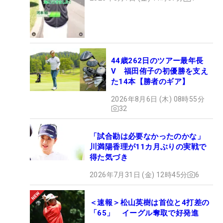
44歳262日のツアー最年長
V 福田侑子の初優勝を支え
た14本【勝者のギア】
2026年8月6日 (木) 08時55分
32
「試合勘は必要なかったのかな」
川満陽香理が11カ月ぶりの実戦で
得た気づき
2026年7月31日 (金) 12時45分
6
＜速報＞松山英樹は首位と4打差の
「65」 イーグル奪取で好発進