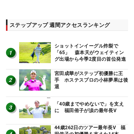
ステップアップ 週間アクセスランキング
ショットインイーグル炸裂で
1
「65」 森本天がウェイティン
グ出場から今季2度目の首位発進
宮田成華がステップ初優勝に王
2
手 ホステスプロの小林夢果は後
退
「40歳までやめないで」を支え
3
に 福田侑子が涙の最年長V
44歳262日のツアー最年長V 福