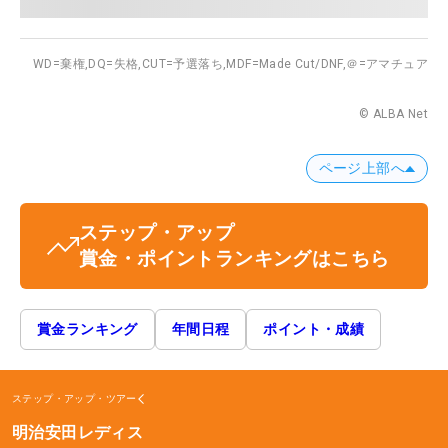
WD=棄権,
DQ=失格,
CUT=予選落ち,
MDF=Made Cut/DNF,
＠=アマチュア
© ALBA Net
ページ上部へ
ステップ・アップ
賞金・ポイントランキングはこちら
賞金ランキング
年間日程
ポイント・成績
ステップ・アップ・ツアー
明治安田レディス