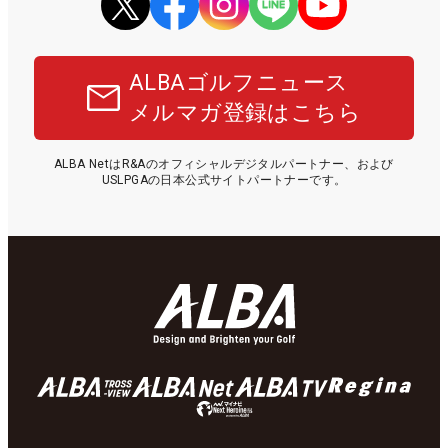
ALBAゴルフニュース
メルマガ登録はこちら
ALBA NetはR&Aのオフィシャルデジタルパートナー、および
USLPGAの日本公式サイトパートナーです。