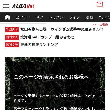
全ツアー
ギア
レッスン
ライフ
漫画
ゴルフ
メルマガ登録
松山英樹ら出場 ウィンダム選手権の組み合わせ
米国男子
北海道meijiカップ 組み合わせ
国内女子
最新の世界ランキング
米国女子
このページが表示されるお客様へ
ページを更新するとサイトの閲覧を続けることがで
きます。
広告ブロッカーやトラッキング防止機能をオンにし