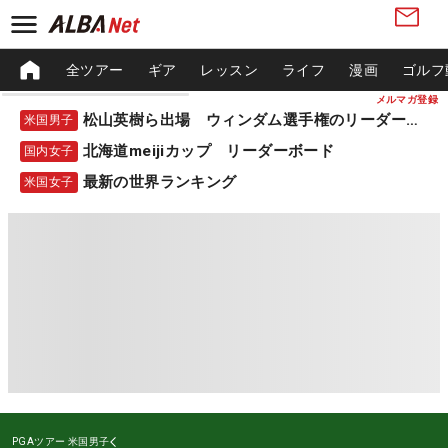
全ツアー
ギア
レッスン
ライフ
漫画
ゴルフ
メルマガ登録
松山英樹ら出場 ウィンダム選手権のリーダーボード
米国男子
北海道meijiカップ リーダーボード
国内女子
最新の世界ランキング
米国女子
PGAツアー
米国男子