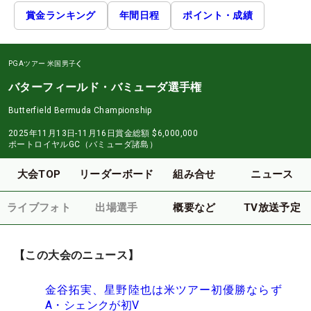
賞金ランキング
年間日程
ポイント・成績
PGAツアー
米国男子
バターフィールド・バミューダ選手権
Butterfield Bermuda Championship
2025年11月13日-11月16日
賞金総額
$6,000,000
ポートロイヤルGC（バミューダ諸島）
大会TOP
リーダーボード
組み合せ
ニュース
ライブフォト
出場選手
概要など
TV放送予定
【この大会のニュース】
金谷拓実、星野陸也は米ツアー初優勝ならず
A・シェンクが初V