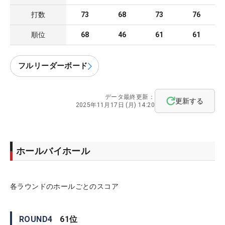
打数
73
68
73
76
順位
68
46
61
61
フルリーダーボード
データ最終更新：
更新する
2025年11月17日 (月) 14:20
ホールバイホール
各ラウンドのホールごとのスコア
ROUND
4
61
位