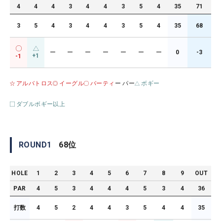
4
4
4
3
4
4
3
5
4
35
71
3
5
4
3
4
4
3
5
4
35
68
ー
ー
ー
ー
ー
ー
ー
0
-3
+1
-1
アルバトロス
イーグル
バーティ
ー パー
ボギー
ダブルボギー以上
ROUND
1
68
位
HOLE
1
2
3
4
5
6
7
8
9
OUT
PAR
4
5
3
4
4
4
5
3
4
36
打数
4
5
2
4
4
3
5
4
4
35