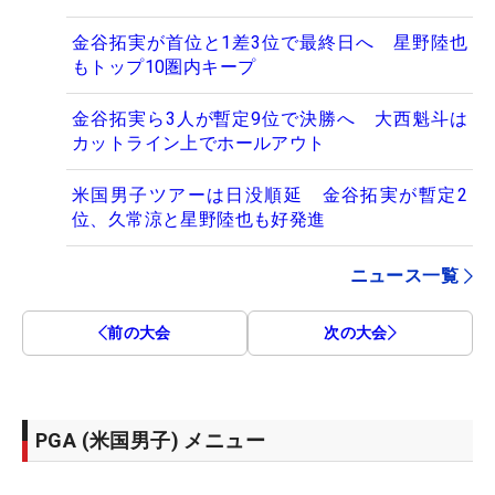
金谷拓実が首位と1差3位で最終日へ 星野陸也
もトップ10圏内キープ
金谷拓実ら3人が暫定9位で決勝へ 大西魁斗は
カットライン上でホールアウト
米国男子ツアーは日没順延 金谷拓実が暫定2
位、久常涼と星野陸也も好発進
ニュース一覧
前の大会
次の大会
PGA (米国男子) メニュー