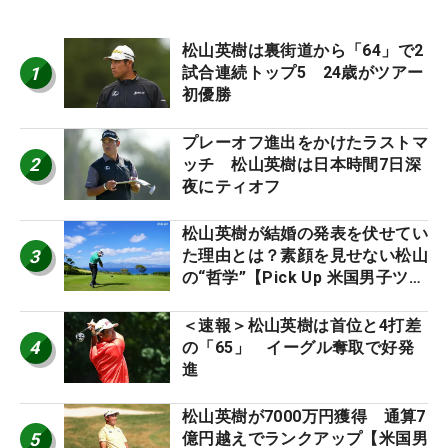
松山英樹は裏街道から「64」で2
1
試合連続トップ5 24歳がツアー
初優勝
プレーオフ進出をかけたラストマ
2
ッチ 松山英樹は日本時間7日深
夜にティオフ
松山英樹が結婚の発表を伏せてい
3
た理由とは？素顔を見せない松山
の“哲学”【Pick Up 米国男子ツア
ー十大ニュース】
＜速報＞松山英樹は首位と4打差
4
の「65」 イーグル奪取で好発
進
松山英樹が7000万円獲得 通算7
5
億円越えでランクアップ【米国男