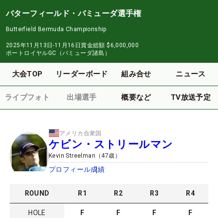
バターフィールド・バミューダ選手権
Butterfield Bermuda Championship
2025年11月13日-11月16日
賞金総額
$6,000,000
ポートロイヤルGC（バミューダ諸島）
大会TOP
リーダーボード
組み合せ
ニュース
ライブフォト
出場選手
概要など
TV放送予定
アメリカ合衆国
ケビン・ストリールマン
Kevin Streelman
（
47
歳）
プロフィール
成績
ROUND
R
1
R
2
R
3
R
4
HOLE
F
F
F
F