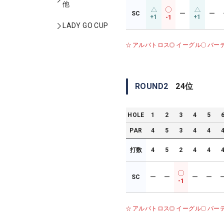
他
SC
ー
ー
+1
+1
-1
LADY GO CUP
アルバトロス
イーグル
バー
ROUND
2
24
位
HOLE
1
2
3
4
5
PAR
4
5
3
4
4
打数
4
5
2
4
4
SC
ー
ー
ー
ー
-1
アルバトロス
イーグル
バー