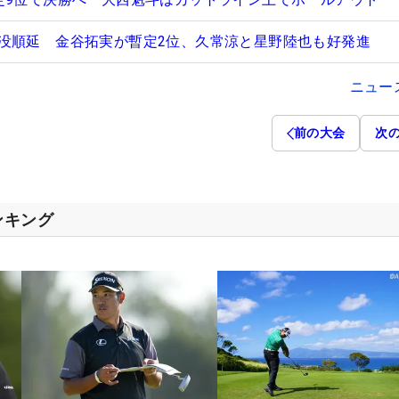
没順延 金谷拓実が暫定2位、久常涼と星野陸也も好発進
ニュー
前の大会
次
ンキング