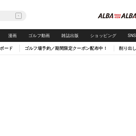
漫画
ゴルフ動画
雑誌出版
ショッピング
SN
ボード
ゴルフ場予約／期間限定クーポン配布中！
削り出