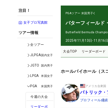
注目！
PGAツアー
米国男子
バターフィールド
女子プロ写真館
ツアー情報
Butterfield Bermuda Champio
2025年11月13日-11月16
全ツアー
大会TOP
リーダーボード
JLPGA
国内女子
JGTO
国内男子
ホールバイホール（ス
LPGA
米国女子
PGA
アメリカ合衆国
米国男子
パトリック・
今週の大会
プロフィール
成績
リーダーボ