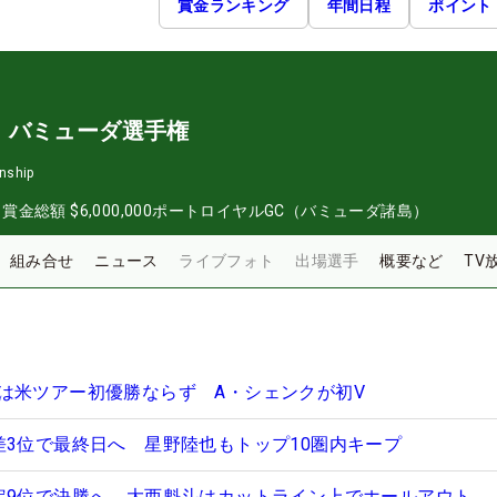
賞金ランキング
年間日程
ポイント
・バミューダ選手権
nship
日
賞金総額
$6,000,000
ポートロイヤルGC（バミューダ諸島）
組み合せ
ニュース
ライブフォト
出場選手
概要など
TV
は米ツアー初優勝ならず A・シェンクが初V
差3位で最終日へ 星野陸也もトップ10圏内キープ
定9位で決勝へ 大西魁斗はカットライン上でホールアウト