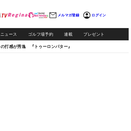
メルマガ登録
ログイン
Sニュース
ゴルフ場予約
連載
プレゼント
しの打感が秀逸 『トゥーロンパター』