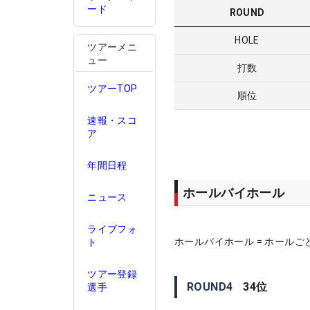
ード
ROUND
HOLE
ツアーメニ
ュー
打数
ツアーTOP
順位
速報・スコ
ア
年間日程
ホールバイホール
ニュース
ライブフォ
ホールバイホール = ホールご
ト
ツアー登録
ROUND
4
34
位
選手