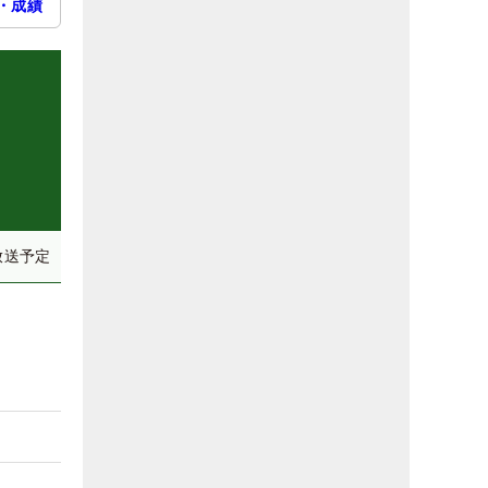
・成績
放送予定