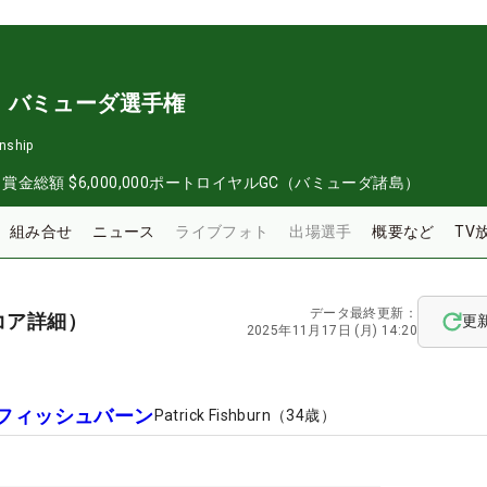
・バミューダ選手権
nship
日
賞金総額
$6,000,000
ポートロイヤルGC（バミューダ諸島）
組み合せ
ニュース
ライブフォト
出場選手
概要など
TV
データ最終更新：
コア詳細）
更
2025年11月17日 (月) 14:20
フィッシュバーン
Patrick Fishburn
（
34
歳）