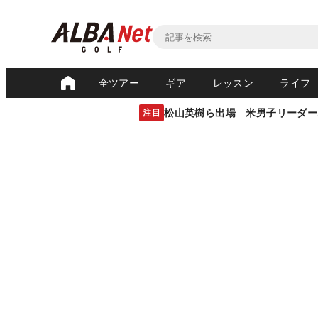
全ツアー
ギア
レッスン
ライフ
松山英樹ら出場 米男子リーダー
注目