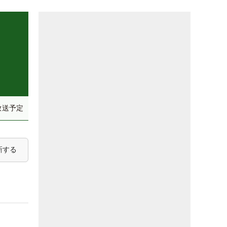
放送予定
新する