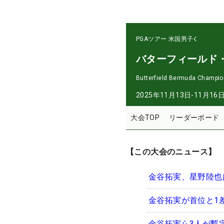
PGAツアー
米国男子
バターフィールド
Butterfield Bermuda Champio
2025年11月13日-11月16
大会TOP
リーダーボード
【この大会のニュース】
金谷拓実、星野陸也
金谷拓実が首位と1
金谷拓実ら3人が暫