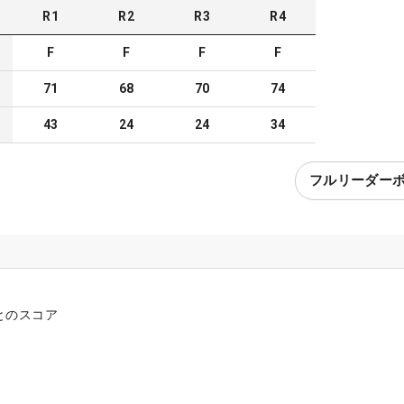
R
1
R
2
R
3
R
4
F
F
F
F
71
68
70
74
43
24
24
34
フルリーダー
とのスコア