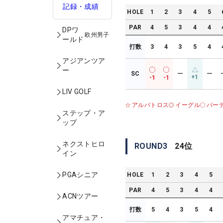
記録・成績
HOLE
1
2
3
4
5
PAR
4
5
3
4
4
DPワ
欧州男子
ールド
打数
3
4
3
5
4
アジアンツア
ー
SC
ー
ー
+1
-1
-1
LIV GOLF
アルバトロス
イーグル
バー
ステップ・ア
ップ
ネクストヒロ
ROUND
3
24
位
イン
PGAシニア
HOLE
1
2
3
4
5
PAR
4
5
3
4
4
ACNツアー
打数
5
4
3
5
4
アマチュア・