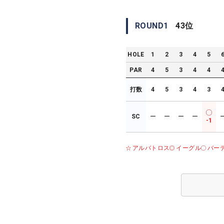
ROUND
1
43
位
HOLE
1
2
3
4
5
PAR
4
5
3
4
4
打数
4
5
3
4
3
SC
ー
ー
ー
ー
-1
アルバトロス
イーグル
バー