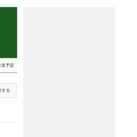
放送予定
新する