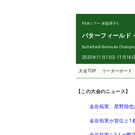
PGAツアー
米国男子
バターフィールド
Butterfield Bermuda Champio
2025年11月13日-11月16
大会TOP
リーダーボード
【この大会のニュース】
金谷拓実、星野陸也
金谷拓実が首位と1
金谷拓実ら3人が暫