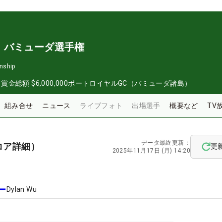
・バミューダ選手権
nship
日
賞金総額
$6,000,000
ポートロイヤルGC（バミューダ諸島）
組み合せ
ニュース
ライブフォト
出場選手
概要など
TV
データ最終更新：
コア詳細）
更
2025年11月17日 (月) 14:20
ー
Dylan Wu