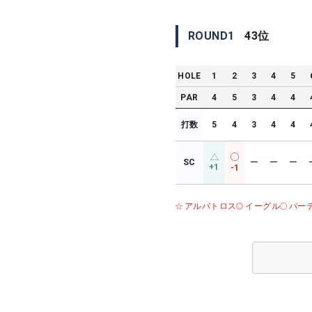
ROUND
1
43
位
HOLE
1
2
3
4
5
PAR
4
5
3
4
4
打数
5
4
3
4
4
SC
ー
ー
ー
+1
-1
アルバトロス
イーグル
バー