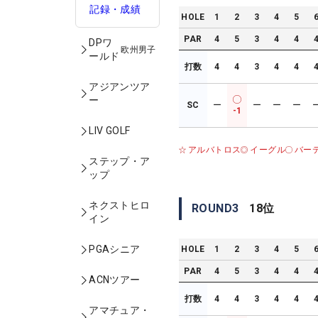
記録・成績
HOLE
1
2
3
4
5
PAR
4
5
3
4
4
DPワ
欧州男子
ールド
打数
4
4
3
4
4
アジアンツア
ー
SC
ー
ー
ー
ー
-1
LIV GOLF
アルバトロス
イーグル
バー
ステップ・ア
ップ
ネクストヒロ
ROUND
3
18
位
イン
PGAシニア
HOLE
1
2
3
4
5
PAR
4
5
3
4
4
ACNツアー
打数
4
4
3
4
4
アマチュア・