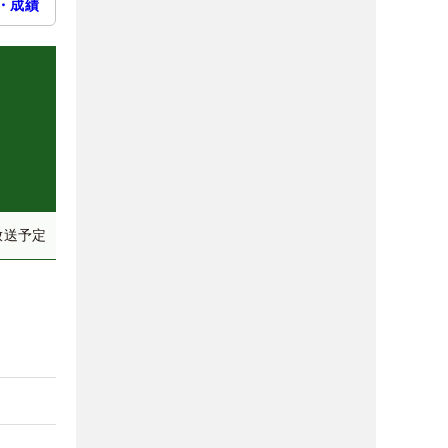
・成績
放送予定