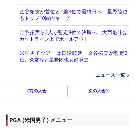
金谷拓実が首位と1差3位で最終日へ 星野陸也
もトップ10圏内キープ
金谷拓実ら3人が暫定9位で決勝へ 大西魁斗は
カットライン上でホールアウト
米国男子ツアーは日没順延 金谷拓実が暫定2
位、久常涼と星野陸也も好発進
ニュース一覧
前の大会
次の大会
PGA (米国男子) メニュー