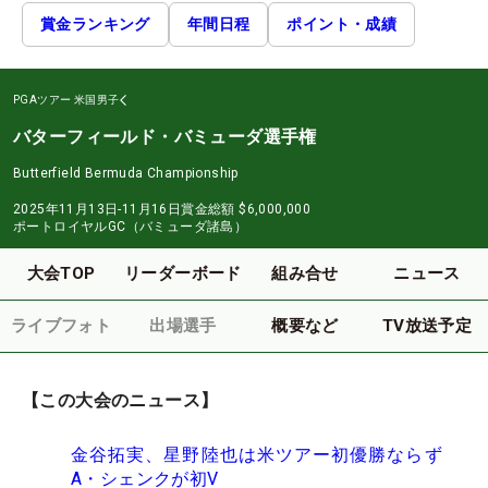
賞金ランキング
年間日程
ポイント・成績
PGAツアー
米国男子
バターフィールド・バミューダ選手権
Butterfield Bermuda Championship
2025年11月13日-11月16日
賞金総額
$6,000,000
ポートロイヤルGC（バミューダ諸島）
大会TOP
リーダーボード
組み合せ
ニュース
ライブフォト
出場選手
概要など
TV放送予定
【この大会のニュース】
金谷拓実、星野陸也は米ツアー初優勝ならず
A・シェンクが初V