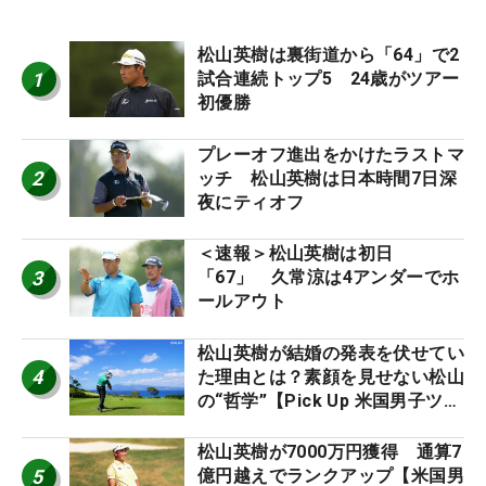
松山英樹は裏街道から「64」で2
1
試合連続トップ5 24歳がツアー
初優勝
プレーオフ進出をかけたラストマ
2
ッチ 松山英樹は日本時間7日深
夜にティオフ
＜速報＞松山英樹は初日
3
「67」 久常涼は4アンダーでホ
ールアウト
松山英樹が結婚の発表を伏せてい
4
た理由とは？素顔を見せない松山
の“哲学”【Pick Up 米国男子ツア
ー十大ニュース】
松山英樹が7000万円獲得 通算7
5
億円越えでランクアップ【米国男