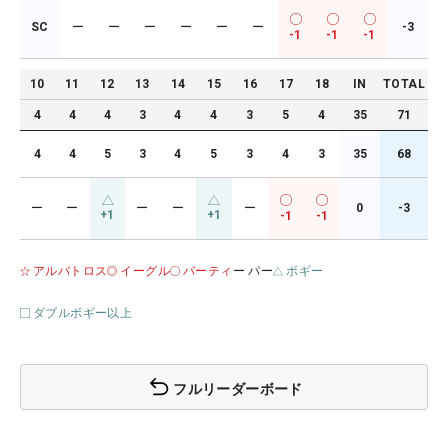
SC
ー
ー
ー
ー
ー
ー
-3
-1
-1
-1
10
11
12
13
14
15
16
17
18
IN
TOTAL
4
4
4
3
4
4
3
5
4
35
71
4
4
5
3
4
5
3
4
3
35
68
ー
ー
ー
ー
ー
0
-3
+1
+1
-1
-1
アルバトロス
イーグル
バーティ
ー パー
ボギー
ダブルボギー以上
フルリーダーボード