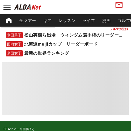
全ツアー
ギア
レッスン
ライフ
漫画
ゴルフ
メルマガ登録
松山英樹ら出場 ウィンダム選手権のリーダーボード
米国男子
北海道meijiカップ リーダーボード
国内女子
最新の世界ランキング
米国女子
PGAツアー
米国男子