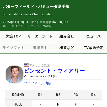
バターフィールド・バミューダ選手権
Butterfield Bermuda Championship
2025年11月13日-11月16日
賞金総額
$6,000,000
ポートロイヤルGC（バミューダ諸島）
大会TOP
リーダーボード
組み合せ
ニュース
ライブフォト
出場選手
概要など
TV放送予定
アメリカ合衆国
ビンセント・ウィアリー
Vincent Whaley
（
31
歳）
プロフィール
成績
ROUND
R
1
R
2
R
3
R
4
HOLE
F
F
F
F