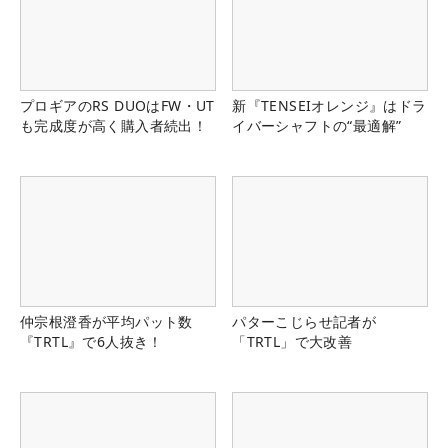
プロギアのRS DUOはFW・UT
新『TENSEIオレンジ』はドラ
も完成度が高く購入者続出！
イバーシャフトの“最適解”
仲宗根澄香が平均パット数
パターこじらせ記者が
『TRTL』で6人抜き！
「TRTL」で大改善