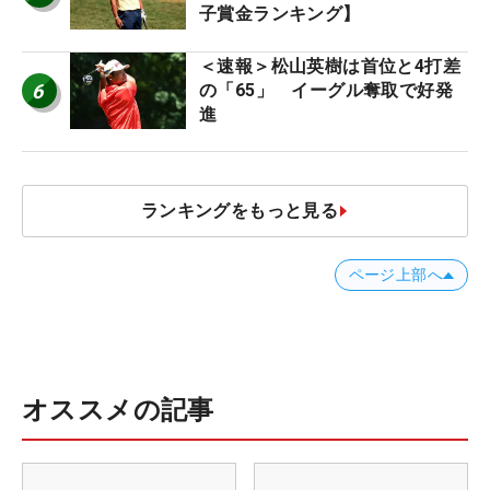
子賞金ランキング】
＜速報＞松山英樹は首位と4打差
6
の「65」 イーグル奪取で好発
進
ランキングをもっと見る
ページ上部へ
オススメの記事