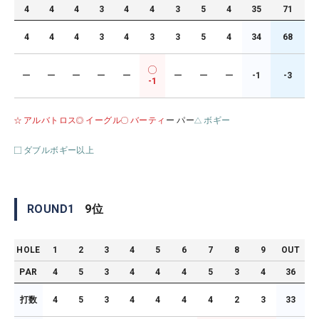
4
4
4
3
4
4
3
5
4
35
71
4
4
4
3
4
3
3
5
4
34
68
ー
ー
ー
ー
ー
ー
ー
ー
-1
-3
-1
アルバトロス
イーグル
バーティ
ー パー
ボギー
ダブルボギー以上
ROUND
1
9
位
HOLE
1
2
3
4
5
6
7
8
9
OUT
PAR
4
5
3
4
4
4
5
3
4
36
打数
4
5
3
4
4
4
4
2
3
33