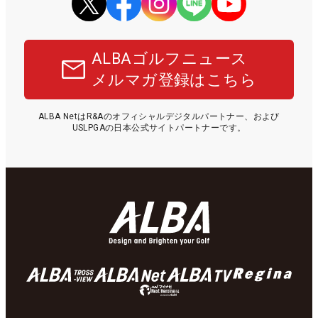
ALBAゴルフニュース
メルマガ登録はこちら
ALBA NetはR&Aのオフィシャルデジタルパートナー、および
USLPGAの日本公式サイトパートナーです。