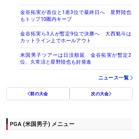
金谷拓実が首位と1差3位で最終日へ 星野陸也
もトップ10圏内キープ
金谷拓実ら3人が暫定9位で決勝へ 大西魁斗は
カットライン上でホールアウト
米国男子ツアーは日没順延 金谷拓実が暫定2
位、久常涼と星野陸也も好発進
ニュース一覧
前の大会
次の大会
PGA (米国男子) メニュー