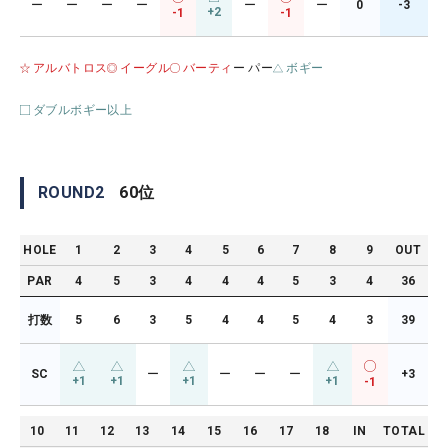
ー
ー
ー
ー
ー
ー
0
-3
+2
-1
-1
アルバトロス
イーグル
バーティ
ー パー
ボギー
ダブルボギー以上
ROUND
2
60
位
HOLE
1
2
3
4
5
6
7
8
9
OUT
PAR
4
5
3
4
4
4
5
3
4
36
打数
5
6
3
5
4
4
5
4
3
39
SC
ー
ー
ー
ー
+3
+1
+1
+1
+1
-1
10
11
12
13
14
15
16
17
18
IN
TOTAL