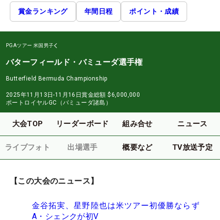
賞金ランキング
年間日程
ポイント・成績
PGAツアー
米国男子
バターフィールド・バミューダ選手権
Butterfield Bermuda Championship
2025年11月13日-11月16日
賞金総額
$6,000,000
ポートロイヤルGC（バミューダ諸島）
大会TOP
リーダーボード
組み合せ
ニュース
ライブフォト
出場選手
概要など
TV放送予定
【この大会のニュース】
金谷拓実、星野陸也は米ツアー初優勝ならず
A・シェンクが初V