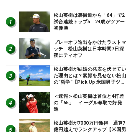
松山英樹は裏街道から「64」で2
1
試合連続トップ5 24歳がツアー
初優勝
プレーオフ進出をかけたラストマ
2
ッチ 松山英樹は日本時間7日深
夜にティオフ
松山英樹が結婚の発表を伏せてい
3
た理由とは？素顔を見せない松山
の“哲学”【Pick Up 米国男子ツア
ー十大ニュース】
＜速報＞松山英樹は首位と4打差
4
の「65」 イーグル奪取で好発
進
松山英樹が7000万円獲得 通算7
5
億円越えでランクアップ【米国男