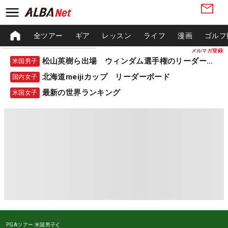
全ツアー
ギア
レッスン
ライフ
漫画
ゴルフ
メルマガ登録
松山英樹ら出場 ウィンダム選手権のリーダーボード
米国男子
北海道meijiカップ リーダーボード
国内女子
最新の世界ランキング
米国女子
PGAツアー
米国男子