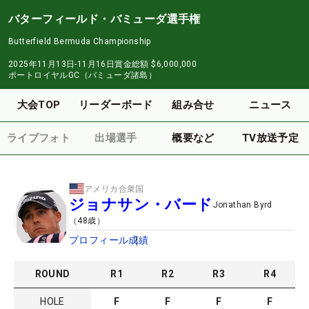
バターフィールド・バミューダ選手権
Butterfield Bermuda Championship
2025年11月13日-11月16日
賞金総額
$6,000,000
ポートロイヤルGC（バミューダ諸島）
大会TOP
リーダーボード
組み合せ
ニュース
ライブフォト
出場選手
概要など
TV放送予定
アメリカ合衆国
ジョナサン・バード
Jonathan Byrd
（
48
歳）
プロフィール
成績
ROUND
R
1
R
2
R
3
R
4
HOLE
F
F
F
F