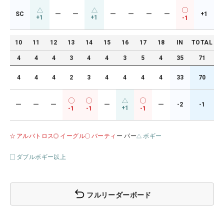
SC
ー
ー
ー
ー
ー
ー
+1
+1
+1
-1
10
11
12
13
14
15
16
17
18
IN
TOTAL
4
4
4
3
4
4
3
5
4
35
71
4
4
4
2
3
4
4
4
4
33
70
ー
ー
ー
ー
ー
-2
-1
+1
-1
-1
-1
アルバトロス
イーグル
バーティ
ー パー
ボギー
ダブルボギー以上
フルリーダーボード