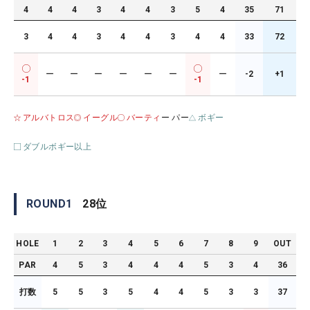
4
4
4
3
4
4
3
5
4
35
71
3
4
4
3
4
4
3
4
4
33
72
ー
ー
ー
ー
ー
ー
ー
-2
+1
-1
-1
アルバトロス
イーグル
バーティ
ー パー
ボギー
ダブルボギー以上
ROUND
1
28
位
HOLE
1
2
3
4
5
6
7
8
9
OUT
PAR
4
5
3
4
4
4
5
3
4
36
打数
5
5
3
5
4
4
5
3
3
37