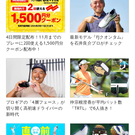
4日間限定配布！11月までの
最新モデル『FJクオンタム』
プレーに2回使える1,500円分
を石井良介プロがチェック
クーポン配布中！
プロギアの「4層フェース」が
仲宗根澄香が平均パット数
切り開く高初速ドライバーの
『TRTL』で6人抜き！
新時代