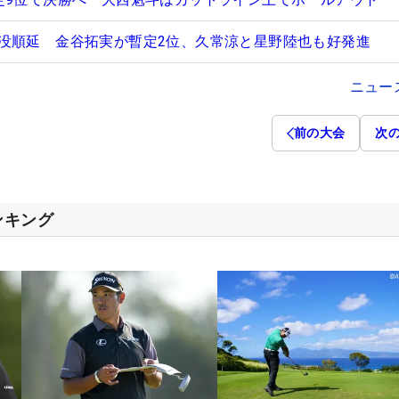
没順延 金谷拓実が暫定2位、久常涼と星野陸也も好発進
ニュー
前の大会
次
ンキング