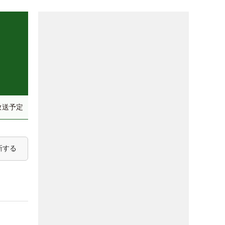
放送予定
新する