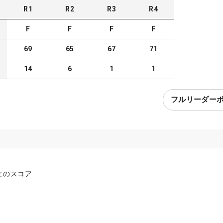
R
1
R
2
R
3
R
4
F
F
F
F
69
65
67
71
14
6
1
1
フルリーダー
とのスコア