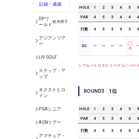
記録・成績
HOLE
1
2
3
4
5
PAR
4
5
3
4
4
DPワ
欧州男子
ールド
打数
4
5
3
4
3
アジアンツア
ー
SC
ー
ー
ー
ー
-1
LIV GOLF
アルバトロス
イーグル
バー
ステップ・ア
ップ
ネクストヒロ
ROUND
3
1
位
イン
PGAシニア
HOLE
1
2
3
4
5
PAR
4
5
3
4
4
ACNツアー
打数
4
5
3
4
4
アマチュア・