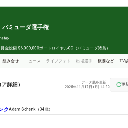
・バミューダ選手権
nship
日
賞金総額
$6,000,000
ポートロイヤルGC（バミューダ諸島）
組み合せ
ニュース
ライブフォト
出場選手
概要など
TV
データ最終更新：
コア詳細）
更
2025年11月17日 (月) 14:20
ンク
Adam Schenk
（
34
歳）