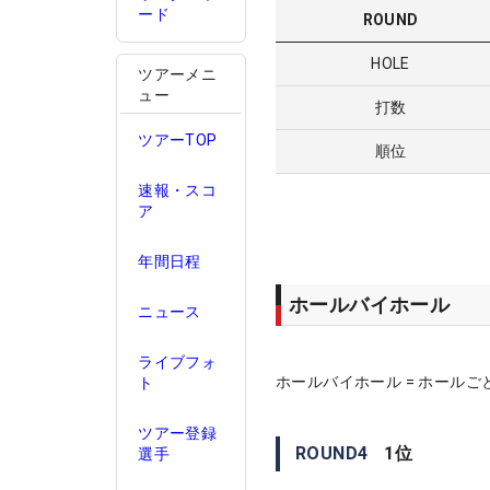
ード
ROUND
HOLE
ツアーメニ
ュー
打数
ツアーTOP
順位
速報・スコ
ア
年間日程
ホールバイホール
ニュース
ライブフォ
ホールバイホール = ホールご
ト
ツアー登録
ROUND
4
1
位
選手