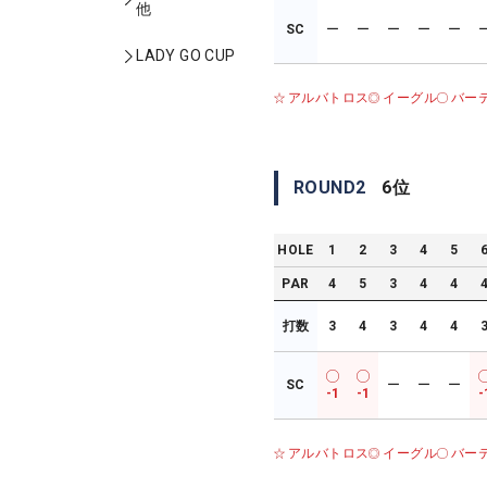
他
SC
ー
ー
ー
ー
ー
LADY GO CUP
アルバトロス
イーグル
バー
ROUND
2
6
位
HOLE
1
2
3
4
5
PAR
4
5
3
4
4
打数
3
4
3
4
4
SC
ー
ー
ー
-1
-1
-
アルバトロス
イーグル
バー