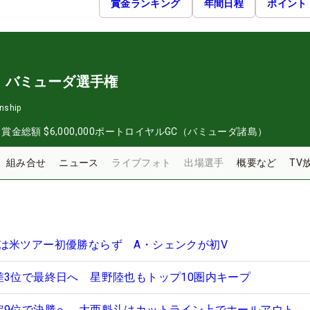
賞金ランキング
年間日程
ポイント
・バミューダ選手権
nship
日
賞金総額
$6,000,000
ポートロイヤルGC（バミューダ諸島）
組み合せ
ニュース
ライブフォト
出場選手
概要など
TV
は米ツアー初優勝ならず A・シェンクが初V
差3位で最終日へ 星野陸也もトップ10圏内キープ
定9位で決勝へ 大西魁斗はカットライン上でホールアウト