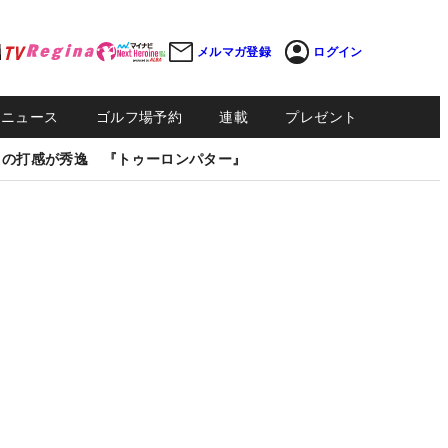
メルマガ登録
ログイン
Sニュース
ゴルフ場予約
連載
プレゼント
しの打感が秀逸 『トゥーロンパター』