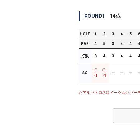
ROUND
1
14
位
HOLE
1
2
3
4
5
PAR
4
5
3
4
4
打数
3
4
3
4
4
SC
ー
ー
ー
-1
-1
アルバトロス
イーグル
バー