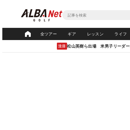
全ツアー
ギア
レッスン
ライフ
松山英樹ら出場 米男子リーダー
注目