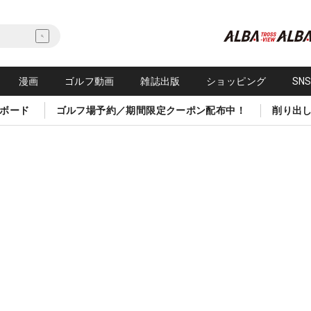
漫画
ゴルフ動画
雑誌出版
ショッピング
SN
ボード
ゴルフ場予約／期間限定クーポン配布中！
削り出