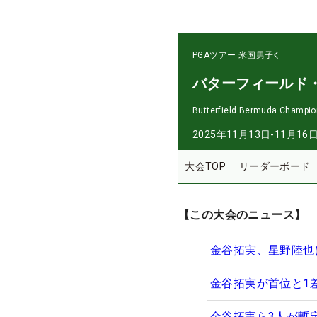
PGAツアー
米国男子
バターフィールド
Butterfield Bermuda Champio
2025年11月13日-11月16
大会TOP
リーダーボード
【この大会のニュース】
金谷拓実、星野陸也
金谷拓実が首位と1
金谷拓実ら3人が暫