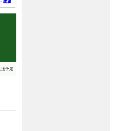
・成績
放送予定