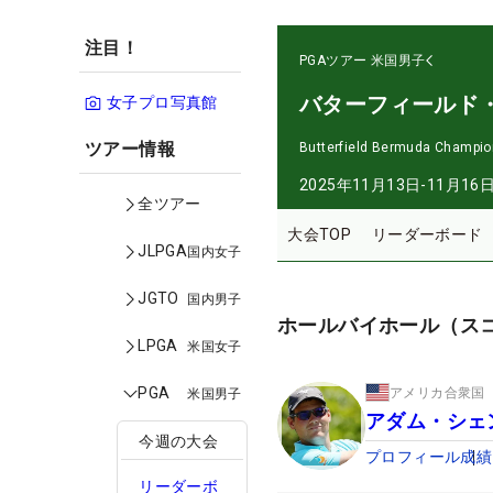
注目！
PGAツアー
米国男子
バターフィールド
女子プロ写真館
ツアー情報
Butterfield Bermuda Champio
2025年11月13日-11月16
全ツアー
大会TOP
リーダーボード
JLPGA
国内女子
JGTO
国内男子
ホールバイホール（ス
LPGA
米国女子
PGA
アメリカ合衆国
米国男子
アダム・シェ
今週の大会
プロフィール
成績
リーダーボ