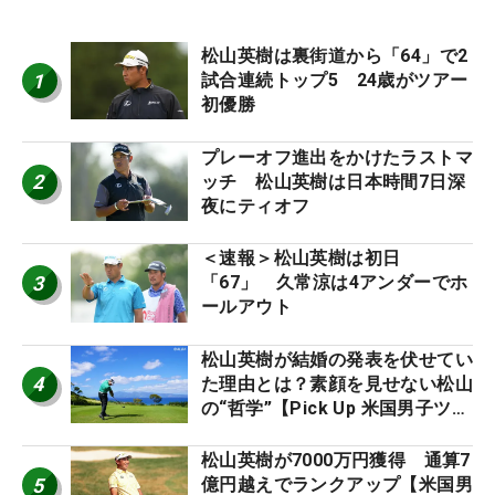
松山英樹は裏街道から「64」で2
1
試合連続トップ5 24歳がツアー
初優勝
プレーオフ進出をかけたラストマ
2
ッチ 松山英樹は日本時間7日深
夜にティオフ
＜速報＞松山英樹は初日
3
「67」 久常涼は4アンダーでホ
ールアウト
松山英樹が結婚の発表を伏せてい
4
た理由とは？素顔を見せない松山
の“哲学”【Pick Up 米国男子ツア
ー十大ニュース】
松山英樹が7000万円獲得 通算7
5
億円越えでランクアップ【米国男