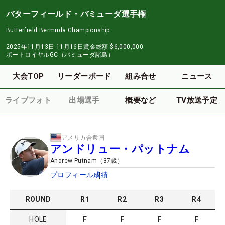
バターフィールド・バミューダ選手権
Butterfield Bermuda Championship
2025年11月13日-11月16日
賞金総額
$6,000,000
ポートロイヤルGC（バミューダ諸島）
大会TOP
リーダーボード
組み合せ
ニュース
ライブフォト
出場選手
概要など
TV放送予定
アメリカ合衆国
アンドリュー・パットナム
Andrew Putnam
（
37
歳）
プロフィール
成績
ROUND
R
1
R
2
R
3
R
4
HOLE
F
F
F
F