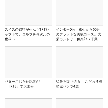
スイスの叡智が生んだTPTシ
インター5分、都心から60分
ャフトで、ゴルフを異次元の
のフラットな美観コース。大
世界へ
栄カントリー俱楽部（千葉
県）
パターこじらせ記者が
猛暑を乗り切る！ こだわり機
「TRTL」で大改善
能派パンツ4選