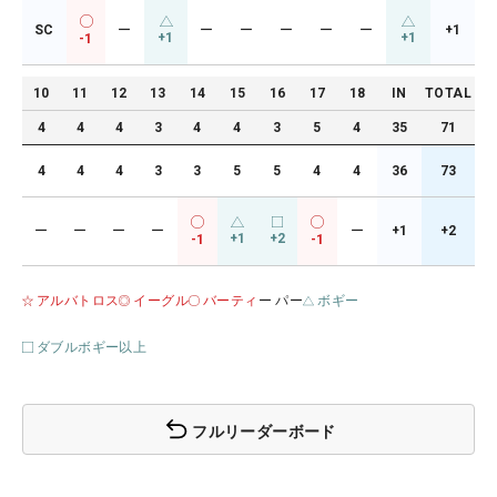
SC
ー
ー
ー
ー
ー
ー
+1
+1
+1
-1
10
11
12
13
14
15
16
17
18
IN
TOTAL
4
4
4
3
4
4
3
5
4
35
71
4
4
4
3
3
5
5
4
4
36
73
ー
ー
ー
ー
ー
+1
+2
+1
+2
-1
-1
アルバトロス
イーグル
バーティ
ー パー
ボギー
ダブルボギー以上
フルリーダーボード