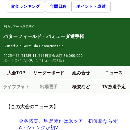
賞金ランキング
年間日程
ポイント・成績
PGAツアー
米国男子
バターフィールド・バミューダ選手権
Butterfield Bermuda Championship
2025年11月13日-11月16日
賞金総額
$6,000,000
ポートロイヤルGC（バミューダ諸島）
大会TOP
リーダーボード
組み合せ
ニュース
ライブフォト
出場選手
概要など
TV放送予定
【この大会のニュース】
金谷拓実、星野陸也は米ツアー初優勝ならず
A・シェンクが初V