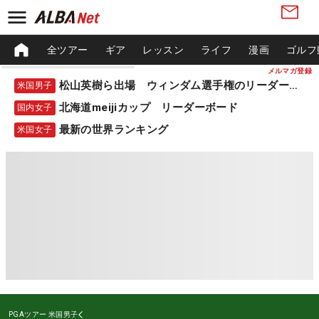
全ツアー
ギア
レッスン
ライフ
漫画
ゴルフ
メルマガ登録
松山英樹ら出場 ウィンダム選手権のリーダーボード
米国男子
北海道meijiカップ リーダーボード
国内女子
最新の世界ランキング
米国女子
PGAツアー
米国男子