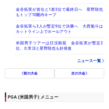
金谷拓実が首位と1差3位で最終日へ 星野陸也
もトップ10圏内キープ
金谷拓実ら3人が暫定9位で決勝へ 大西魁斗は
カットライン上でホールアウト
米国男子ツアーは日没順延 金谷拓実が暫定2
位、久常涼と星野陸也も好発進
ニュース一覧
前の大会
次の大会
PGA (米国男子) メニュー