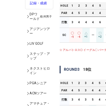
記録・成績
HOLE
1
2
3
4
5
PAR
4
5
3
4
4
DPワ
欧州男子
ールド
打数
3
4
4
4
6
アジアンツア
ー
SC
ー
+1
+2
-1
-1
LIV GOLF
アルバトロス
イーグル
バー
ステップ・ア
ップ
ネクストヒロ
ROUND
3
18
位
イン
PGAシニア
HOLE
1
2
3
4
5
PAR
4
5
3
4
4
ACNツアー
打数
3
4
3
5
4
アマチュア・