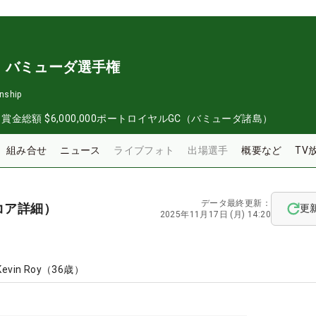
・バミューダ選手権
nship
日
賞金総額
$6,000,000
ポートロイヤルGC（バミューダ諸島）
組み合せ
ニュース
ライブフォト
出場選手
概要など
TV
データ最終更新：
コア詳細）
更
2025年11月17日 (月) 14:20
Kevin Roy
（
36
歳）