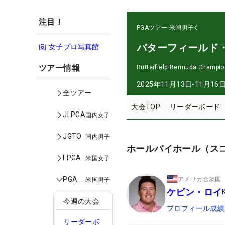
注目！
PGAツアー
米国男子
バターフィールド
女子プロ写真館
ツアー情報
Butterfield Bermuda Champio
2025年11月13日-11月16
全ツアー
大会TOP
リーダーボード
JLPGA
国内女子
JGTO
国内男子
ホールバイホール（ス
LPGA
米国女子
PGA
アメリカ合衆国
米国男子
ケビン・ロイ
今週の大会
プロフィール
成績
リーダーボ