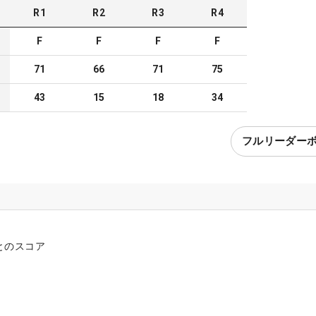
R
1
R
2
R
3
R
4
F
F
F
F
71
66
71
75
43
15
18
34
フルリーダー
とのスコア