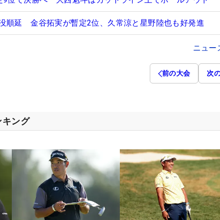
没順延 金谷拓実が暫定2位、久常涼と星野陸也も好発進
ニュー
前の大会
次
ンキング