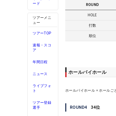
ード
ROUND
HOLE
ツアーメニ
ュー
打数
ツアーTOP
順位
速報・スコ
ア
年間日程
ホールバイホール
ニュース
ライブフォ
ホールバイホール = ホールご
ト
ツアー登録
ROUND
4
34
位
選手