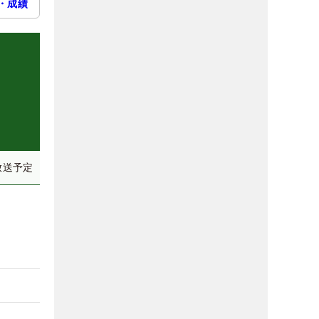
・成績
放送予定