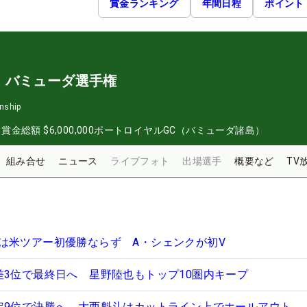
賞金ランキング
年間日程
ポイント
・バミューダ選手権
nship
日
賞金総額
$6,000,000
ポートロイヤルGC（バミューダ諸島）
組み合せ
ニュース
ライブフォト
出場選手
概要など
TV
は米ツアー初優勝ならず A・シェンクが初V
差3位で最終日へ 星野陸也もトップ10圏内キープ
定9位で決勝へ 大西魁斗はカットライン上でホールアウト