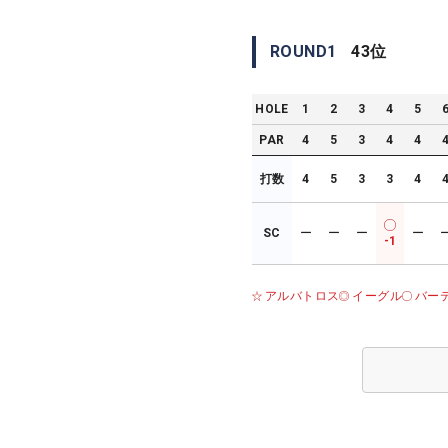
ROUND
1
43
位
HOLE
1
2
3
4
5
PAR
4
5
3
4
4
打数
4
5
3
3
4
SC
ー
ー
ー
ー
-1
アルバトロス
イーグル
バー