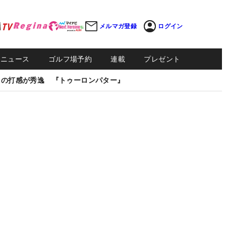
メルマガ登録
ログイン
Sニュース
ゴルフ場予約
連載
プレゼント
しの打感が秀逸 『トゥーロンパター』