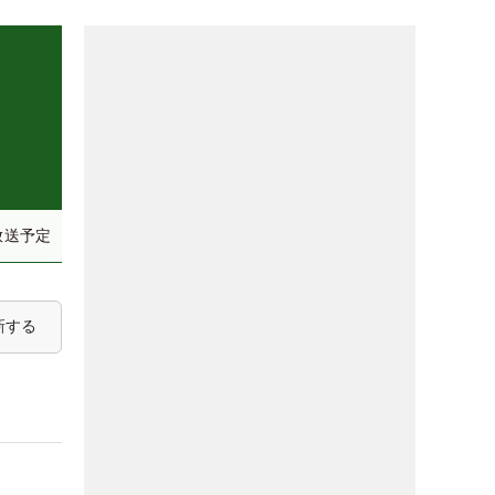
放送予定
新する