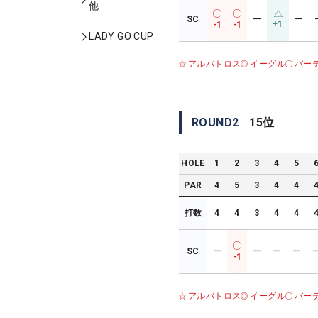
他
SC
ー
ー
+1
-1
-1
LADY GO CUP
アルバトロス
イーグル
バー
ROUND
2
15
位
HOLE
1
2
3
4
5
PAR
4
5
3
4
4
打数
4
4
3
4
4
SC
ー
ー
ー
ー
-1
アルバトロス
イーグル
バー