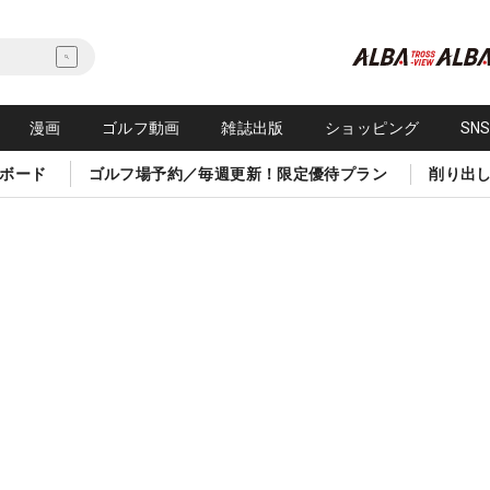
漫画
ゴルフ動画
雑誌出版
ショッピング
SN
ボード
ゴルフ場予約／毎週更新！限定優待プラン
削り出