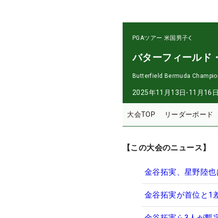
PGAツアー
米国男子
バターフィールド
Butterfield Bermuda Champio
2025年11月13日-11月16
大会TOP
リーダーボード
【この大会のニュース】
金谷拓実、星野陸也
金谷拓実が首位と1
金谷拓実ら3人が暫