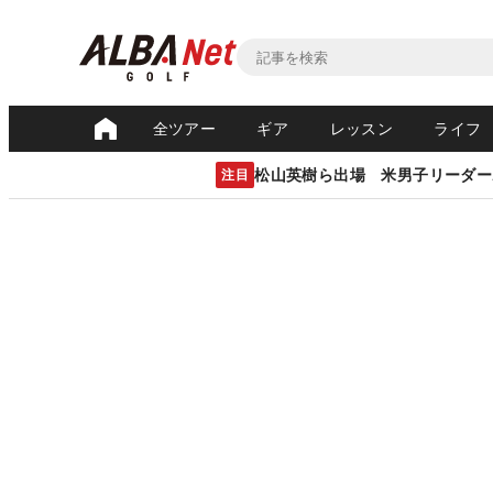
全ツアー
ギア
レッスン
ライフ
松山英樹ら出場 米男子リーダー
注目