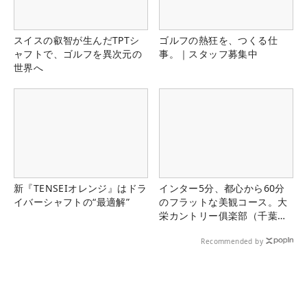
スイスの叡智が生んだTPTシ
ゴルフの熱狂を、つくる仕
ャフトで、ゴルフを異次元の
事。｜スタッフ募集中
世界へ
新『TENSEIオレンジ』はドラ
インター5分、都心から60分
イバーシャフトの“最適解”
のフラットな美観コース。大
栄カントリー俱楽部（千葉
県）
Recommended by