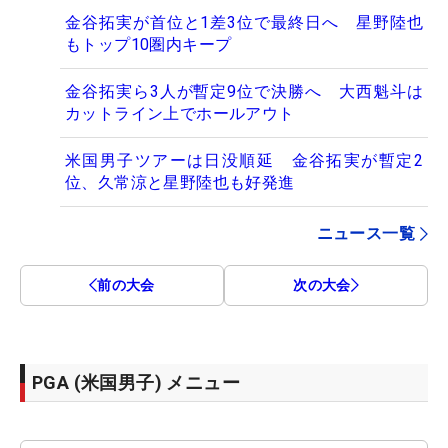
金谷拓実が首位と1差3位で最終日へ 星野陸也
もトップ10圏内キープ
金谷拓実ら3人が暫定9位で決勝へ 大西魁斗は
カットライン上でホールアウト
米国男子ツアーは日没順延 金谷拓実が暫定2
位、久常涼と星野陸也も好発進
ニュース一覧
前の大会
次の大会
PGA (米国男子) メニュー