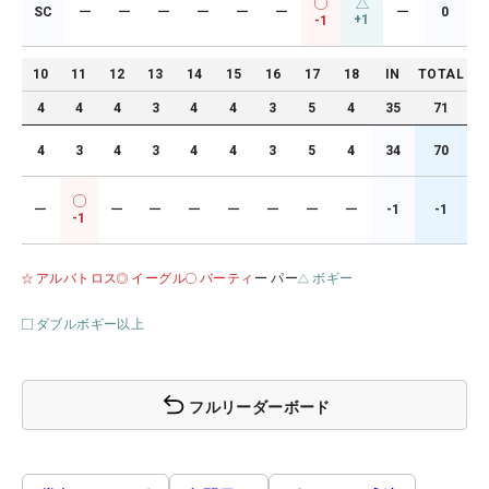
SC
ー
ー
ー
ー
ー
ー
ー
0
+1
-1
10
11
12
13
14
15
16
17
18
IN
TOTAL
4
4
4
3
4
4
3
5
4
35
71
4
3
4
3
4
4
3
5
4
34
70
ー
ー
ー
ー
ー
ー
ー
ー
-1
-1
-1
アルバトロス
イーグル
バーティ
ー パー
ボギー
ダブルボギー以上
フルリーダーボード