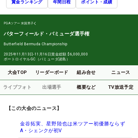
賞金ランキング
年間日程
ポイント・成績
PGAツアー
米国男子
バターフィールド・バミューダ選手権
Butterfield Bermuda Championship
2025年11月13日-11月16日
賞金総額
$6,000,000
ポートロイヤルGC（バミューダ諸島）
大会TOP
リーダーボード
組み合せ
ニュース
ライブフォト
出場選手
概要など
TV放送予定
【この大会のニュース】
金谷拓実、星野陸也は米ツアー初優勝ならず
A・シェンクが初V