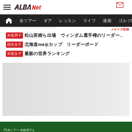
全ツアー
ギア
レッスン
ライフ
漫画
ゴルフ
メルマガ登録
松山英樹ら出場 ウィンダム選手権のリーダーボード
米国男子
北海道meijiカップ リーダーボード
国内女子
最新の世界ランキング
米国女子
PGAツアー
米国男子