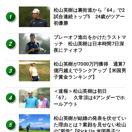
松山英樹は裏街道から「64」で2
1
試合連続トップ5 24歳がツアー
初優勝
プレーオフ進出をかけたラストマ
2
ッチ 松山英樹は日本時間7日深
夜にティオフ
松山英樹が7000万円獲得 通算7
3
億円越えでランクアップ【米国男
子賞金ランキング】
＜速報＞松山英樹は初日
4
「67」 久常涼は4アンダーでホ
ールアウト
松山英樹が結婚の発表を伏せてい
5
た理由とは？素顔を見せない松山
の“哲学”【Pick Up 米国男子ツア