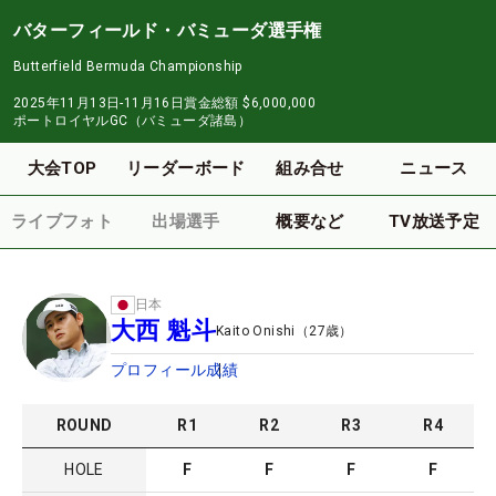
バターフィールド・バミューダ選手権
Butterfield Bermuda Championship
2025年11月13日-11月16日
賞金総額
$6,000,000
ポートロイヤルGC（バミューダ諸島）
大会TOP
リーダーボード
組み合せ
ニュース
ライブフォト
出場選手
概要など
TV放送予定
日本
大西 魁斗
Kaito Onishi
（
27
歳）
プロフィール
成績
ROUND
R
1
R
2
R
3
R
4
HOLE
F
F
F
F