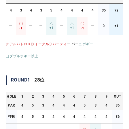
4
3
4
3
5
4
4
4
4
35
72
ー
ー
ー
ー
ー
0
+1
+1
+1
-1
-1
アルバトロス
イーグル
バーティ
ー パー
ボギー
ダブルボギー以上
ROUND
1
28
位
HOLE
1
2
3
4
5
6
7
8
9
OUT
PAR
4
5
3
4
4
4
5
3
4
36
打数
4
5
3
4
4
4
4
4
4
36