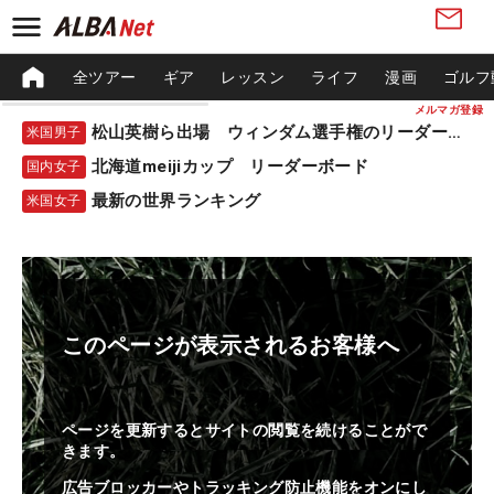
全ツアー
ギア
レッスン
ライフ
漫画
ゴルフ
メルマガ登録
松山英樹ら出場 ウィンダム選手権のリーダーボード
米国男子
北海道meijiカップ リーダーボード
国内女子
最新の世界ランキング
米国女子
このページが表示されるお客様へ
ページを更新するとサイトの閲覧を続けることがで
きます。
広告ブロッカーやトラッキング防止機能をオンにし