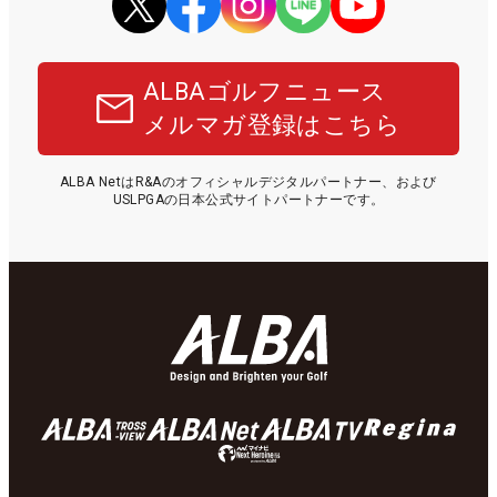
ALBAゴルフニュース
メルマガ登録はこちら
ALBA NetはR&Aのオフィシャルデジタルパートナー、および
USLPGAの日本公式サイトパートナーです。