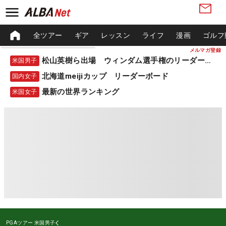
全ツアー
ギア
レッスン
ライフ
漫画
ゴルフ
メルマガ登録
松山英樹ら出場 ウィンダム選手権のリーダーボード
米国男子
北海道meijiカップ リーダーボード
国内女子
最新の世界ランキング
米国女子
PGAツアー
米国男子