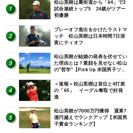
松山英樹は裏街道から「64」で2
1
試合連続トップ5 24歳がツアー
初優勝
プレーオフ進出をかけたラストマ
2
ッチ 松山英樹は日本時間7日深
夜にティオフ
松山英樹が結婚の発表を伏せてい
3
た理由とは？素顔を見せない松山
の“哲学”【Pick Up 米国男子ツア
ー十大ニュース】
＜速報＞松山英樹は首位と4打差
4
の「65」 イーグル奪取で好発
進
松山英樹が7000万円獲得 通算7
5
億円越えでランクアップ【米国男
子賞金ランキング】