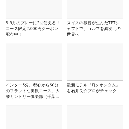
8-9月のプレーに2回使える！
スイスの叡智が生んだTPTシ
コース限定2,000円クーポン
ャフトで、ゴルフを異次元の
配布中！
世界へ
インター5分、都心から60分
最新モデル『FJクオンタム』
のフラットな美観コース。大
を石井良介プロがチェック
栄カントリー俱楽部（千葉
県）