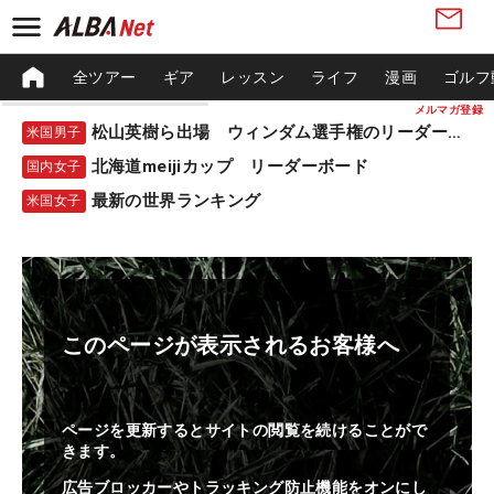
全ツアー
ギア
レッスン
ライフ
漫画
ゴルフ
メルマガ登録
松山英樹ら出場 ウィンダム選手権のリーダーボード
米国男子
北海道meijiカップ リーダーボード
国内女子
最新の世界ランキング
米国女子
このページが表示されるお客様へ
ページを更新するとサイトの閲覧を続けることがで
きます。
広告ブロッカーやトラッキング防止機能をオンにし