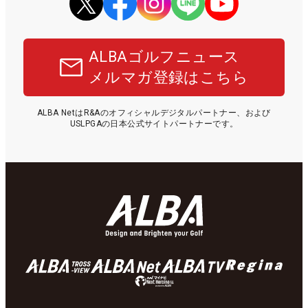
ALBAゴルフニュース
メルマガ登録はこちら
ALBA NetはR&Aのオフィシャルデジタルパートナー、および
USLPGAの日本公式サイトパートナーです。