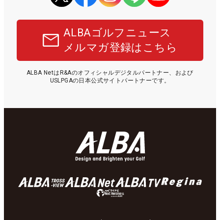
ALBAゴルフニュース
メルマガ登録はこちら
ALBA NetはR&Aのオフィシャルデジタルパートナー、および
USLPGAの日本公式サイトパートナーです。