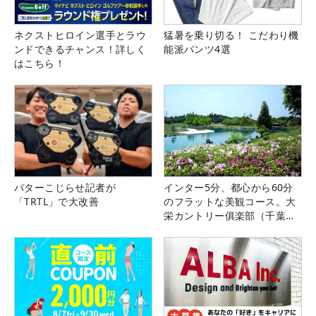
ネクストヒロイン選手とラウ
猛暑を乗り切る！ こだわり機
ンドできるチャンス！詳しく
能派パンツ4選
はこちら！
パターこじらせ記者が
インター5分、都心から60分
「TRTL」で大改善
のフラットな美観コース。大
栄カントリー俱楽部（千葉
県）