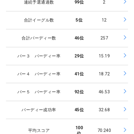
連続予選通過数
99
位
2
合計イーグル数
5
位
12
合計バーディー数
46
位
257
パー３ バーディー率
29
位
15.19
パー４ バーディー率
41
位
18.72
パー５ バーディー率
92
位
46.53
バーディー成功率
45
位
32.68
100
平均スコア
70.240
位