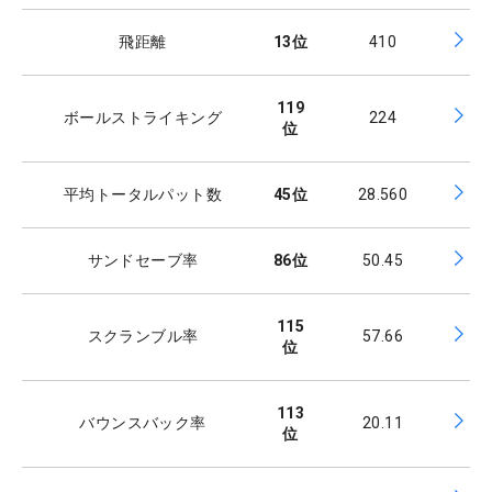
飛距離
13
位
410
119
ボールストライキング
224
位
平均トータルパット数
45
位
28.560
サンドセーブ率
86
位
50.45
115
スクランブル率
57.66
位
113
バウンスバック率
20.11
位