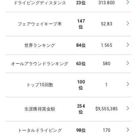
ドライビングディスタンス
23
位
313.800
147
フェアウェイキープ率
52.83
位
世界ランキング
84
位
1.565
オールアラウンドランキング
63
位
580
100
トップ10回数
1
位
254
生涯獲得賞金額
$9,555,385
位
トータルドライビング
98
位
170