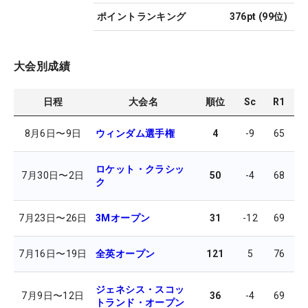
ポイントランキング
376pt
(
99
位)
大会別成績
日程
大会名
順位
Sc
R1
R
8月6日
〜
9日
ウィンダム選手権
4
-9
65
6
ロケット・クラシッ
7月30日
〜
2日
50
-4
68
6
ク
7月23日
〜
26日
3Mオープン
31
-12
69
7
7月16日
〜
19日
全英オープン
121
5
76
6
ジェネシス・スコッ
7月9日
〜
12日
36
-4
69
6
トランド・オープン