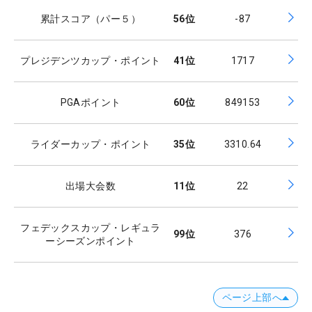
累計スコア（パー５）
56
位
-87
プレジデンツカップ・ポイント
41
位
1717
PGAポイント
60
位
849153
ライダーカップ・ポイント
35
位
3310.64
出場大会数
11
位
22
フェデックスカップ・レギュラ
99
位
376
ーシーズンポイント
ページ上部へ