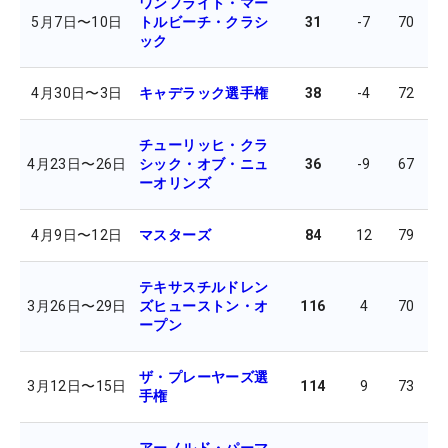
ワンフライト・マー
5月7日
〜
10日
トルビーチ・クラシ
31
-7
70
7
ック
4月30日
〜
3日
キャデラック選手権
38
-4
72
7
チューリッヒ・クラ
4月23日
〜
26日
シック・オブ・ニュ
36
-9
67
6
ーオリンズ
4月9日
〜
12日
マスターズ
84
12
79
7
テキサスチルドレン
3月26日
〜
29日
ズヒューストン・オ
116
4
70
7
ープン
ザ・プレーヤーズ選
3月12日
〜
15日
114
9
73
8
手権