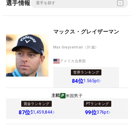
選手情報
マックス・グレイザーマン
Max Greyserman
（31歳）
アメリカ合衆国
世界ランキング
84
位
1.565pt
主戦
米国男子
賞金ランキング
PTランキング
87
位
99
位
$1,459,844
376pt