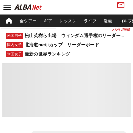
全ツアー
ギア
レッスン
ライフ
漫画
ゴルフ
メルマガ登録
松山英樹ら出場 ウィンダム選手権のリーダーボード
米国男子
北海道meijiカップ リーダーボード
国内女子
最新の世界ランキング
米国女子