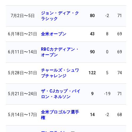
ジョン・ディア・ク
7月2日
〜
5日
80
-2
71
6
ラシック
6月18日
〜
21日
全米オープン
43
8
69
7
RBCカナディアン・
6月11日
〜
14日
90
0
69
7
オープン
チャールズ・シュワ
5月28日
〜
31日
122
5
74
7
ブチャレンジ
ザ・CJカップ・バイ
5月21日
〜
24日
9
-19
71
6
ロン・ネルソン
全米プロゴルフ選手
5月14日
〜
17日
14
-2
68
6
権