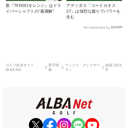
新『TENSEIオレンジ』はドラ
アディダス『コードカオス
イバーシャフトの“最適解”
27』は強烈な蹴りでパワーを
生む
Recommended by
ゴルフ総合サイト
選手情
マックス・グレイザー
成績 2026
ALBA Net
報
マン
年