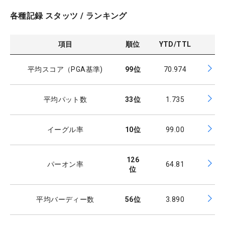
各種記録 スタッツ / ランキング
項目
順位
YTD/TTL
平均スコア（PGA基準)
99
位
70.974
平均パット数
33
位
1.735
イーグル率
10
位
99.00
126
パーオン率
64.81
位
平均バーディー数
56
位
3.890