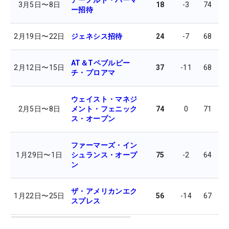
アーノルド・パーマ
3月5日
〜
8日
18
-3
74
7
ー招待
2月19日
〜
22日
ジェネシス招待
24
-7
68
6
AT＆Tペブルビー
2月12日
〜
15日
37
-11
68
6
チ・プロアマ
ウェイスト・マネジ
2月5日
〜
8日
メント・フェニック
74
0
71
7
ス・オープン
ファーマーズ・イン
1月29日
〜
1日
シュランス・オープ
75
-2
64
7
ン
ザ・アメリカンエク
1月22日
〜
25日
56
-14
67
6
スプレス