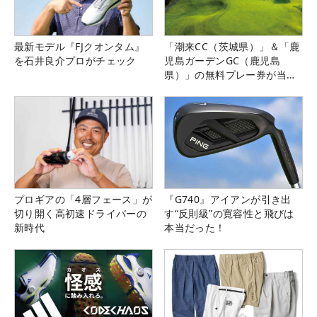
最新モデル『FJクオンタム』
「潮来CC（茨城県）」＆「鹿
を石井良介プロがチェック
児島ガーデンGC（鹿児島
県）」の無料プレー券が当た
る！！
プロギアの「4層フェース」が
『G740』アイアンが引き出
切り開く高初速ドライバーの
す“反則級”の寛容性と飛びは
新時代
本当だった！