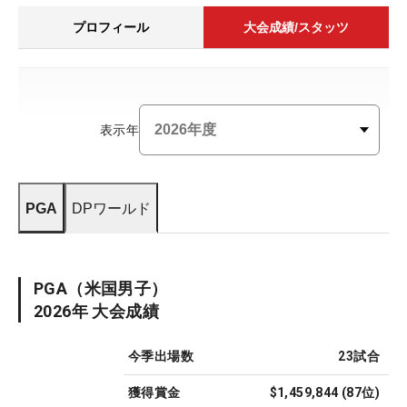
プロフィール
大会成績/スタッツ
表示年
PGA
DPワールド
PGA
（米国男子）
2026
年 大会成績
今季出場数
23
試合
獲得賞金
$1,459,844
(
87
位)