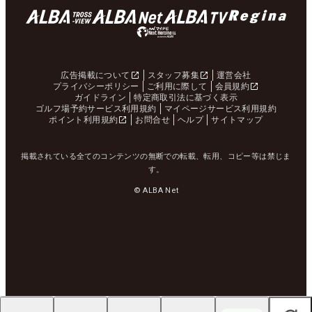
広告掲載について
スタッフ募集
運営会社
プライバシーポリシー
ご利用に際して
会員規約
ガイドライン
特定商取引法に基づく表示
ゴルフ場予約サービス利用規約
マイページサービス利用規約
ポイント利用規約
お問合せ
ヘルプ
サイトマップ
掲載されている全てのコンテンツの無断での転載、転用、コピー等は禁じま
す。
© ALBA Net