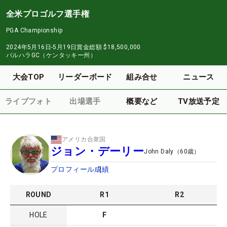
全米プロゴルフ選手権
PGA Championship
2024年5月16日-5月19日
賞金総額
$18,500,000
バルハラGC（ケンタッキー州）
大会TOP
リーダーボード
組み合せ
ニュース
ライブフォト
出場選手
概要など
TV放送予定
アメリカ合衆国
ジョン・デーリー
John Daly
（
60
歳）
プロフィール
成績
ROUND
R
1
R
2
HOLE
F