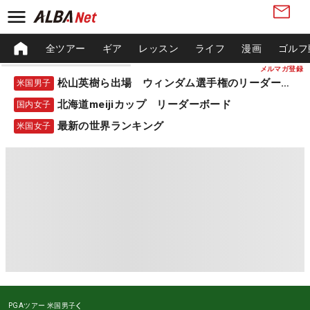
全ツアー
ギア
レッスン
ライフ
漫画
ゴルフ
メルマガ登録
松山英樹ら出場 ウィンダム選手権のリーダーボード
米国男子
北海道meijiカップ リーダーボード
国内女子
最新の世界ランキング
米国女子
PGAツアー
米国男子