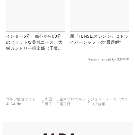
インター5分、都心から60分
新『TENSEIオレンジ』はドラ
のフラットな美観コース。大
イバーシャフトの“最適解”
栄カントリー俱楽部（千葉
県）
Recommended by
ゴルフ総合サイト
米国
全米プロゴルフ
ジョン・デーリーのス
ALBA Net
男子
選手権
コア詳細