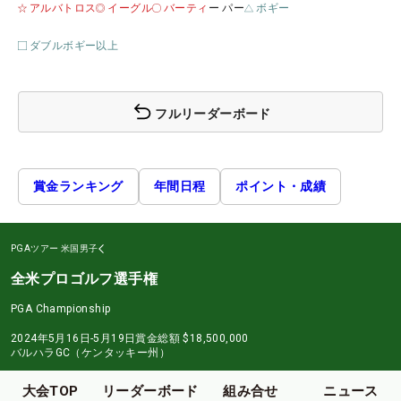
アルバトロス
イーグル
バーティ
ー パー
ボギー
ダブルボギー以上
フルリーダーボード
賞金ランキング
年間日程
ポイント・成績
PGAツアー
米国男子
全米プロゴルフ選手権
PGA Championship
2024年5月16日-5月19日
賞金総額
$18,500,000
バルハラGC（ケンタッキー州）
大会TOP
リーダーボード
組み合せ
ニュース