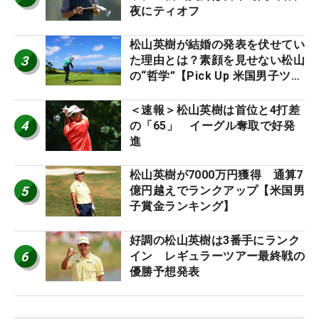
夜にティオフ
松山英樹が結婚の発表を伏せてい
3
た理由とは？素顔を見せない松山
の“哲学”【Pick Up 米国男子ツア
ー十大ニュース】
＜速報＞松山英樹は首位と4打差
4
の「65」 イーグル奪取で好発
進
松山英樹が7000万円獲得 通算7
5
億円越えでランクアップ【米国男
子賞金ランキング】
好調の松山英樹は3番手にランク
6
イン レギュラーツアー最終戦の
優勝予想発表