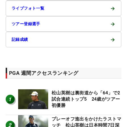
→
ライブフォト一覧
→
ツアー登録選手
→
記録成績
PGA 週間アクセスランキング
松山英樹は裏街道から「64」で2
1
試合連続トップ5 24歳がツアー
初優勝
プレーオフ進出をかけたラストマ
2
ッチ 松山英樹は日本時間7日深