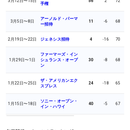
3月12日
〜
15日
56
2
72
7
手権
アーノルド・パーマ
3月5日
〜
8日
11
-6
68
7
ー招待
2月19日
〜
22日
ジェネシス招待
4
-16
70
6
ファーマーズ・イン
1月29日
〜
1日
シュランス・オープ
30
-8
68
7
ン
ザ・アメリカンエク
1月22日
〜
25日
24
-18
65
6
スプレス
ソニー・オープン・
1月15日
〜
18日
40
-5
67
7
イン・ハワイ