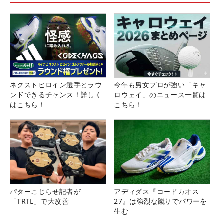
ネクストヒロイン選手とラウ
今年も男女プロが強い「キャ
ンドできるチャンス！詳しく
ロウェイ」のニュース一覧は
はこちら！
こちら！
パターこじらせ記者が
アディダス『コードカオス
「TRTL」で大改善
27』は強烈な蹴りでパワーを
生む