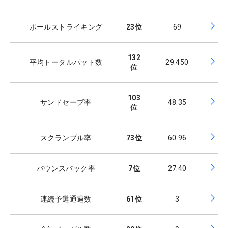
ボールストライキング
23
位
69
132
平均トータルパット数
29.450
位
103
サンドセーブ率
48.35
位
スクランブル率
73
位
60.96
バウンスバック率
7
位
27.40
連続予選通過数
61
位
3