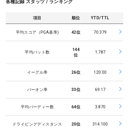
各種記録 スタッツ / ランキング
項目
順位
YTD/TTL
平均スコア（PGA基準)
42
位
70.379
144
平均パット数
1.787
位
イーグル率
26
位
120.00
パーオン率
33
位
69.17
平均バーディー数
64
位
3.870
ドライビングディスタンス
20
位
314.100