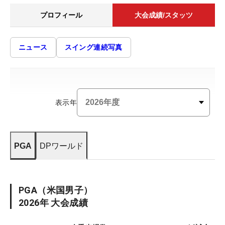
プロフィール
大会成績/スタッツ
ニュース
スイング連続写真
表示年
PGA
DPワールド
PGA
（米国男子）
2026
年 大会成績