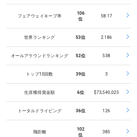
106
フェアウェイキープ率
58.17
位
世界ランキング
53
位
2.186
オールアラウンドランキング
52
位
538
トップ10回数
39
位
3
生涯獲得賞金額
6
位
$73,540,025
トータルドライビング
36
位
126
102
飛距離
385
位