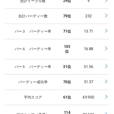
合計イーグル数
29
位
9
合計バーディー数
79
位
232
パー３ バーディー率
71
位
13.71
103
パー４ バーディー率
16.88
位
パー５ バーディー率
31
位
51.56
バーディー成功率
70
位
31.37
平均スコア
61
位
69.900
114