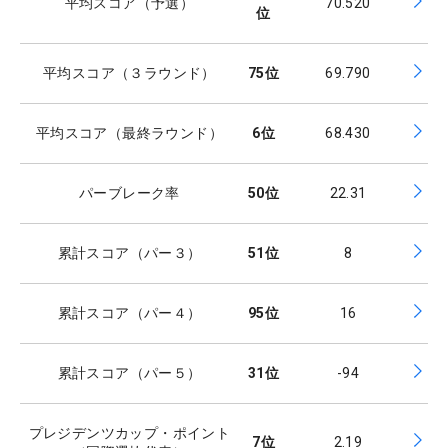
平均スコア（予選）
70.520
位
平均スコア（３ラウンド）
75
位
69.790
平均スコア（最終ラウンド）
6
位
68.430
パーブレーク率
50
位
22.31
累計スコア（パー３）
51
位
8
累計スコア（パー４）
95
位
16
累計スコア（パー５）
31
位
-94
プレジデンツカップ・ポイント
7
位
2.19