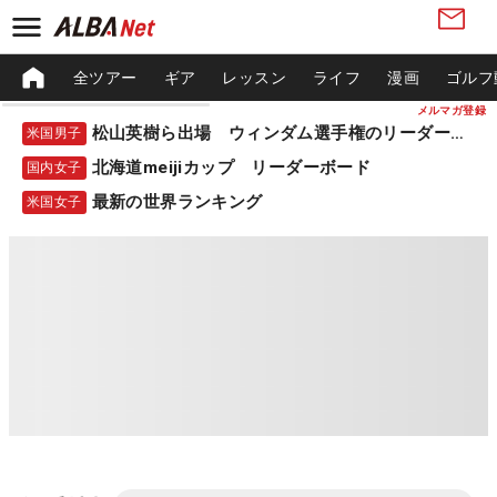
全ツアー
ギア
レッスン
ライフ
漫画
ゴルフ
メルマガ登録
松山英樹ら出場 ウィンダム選手権のリーダーボード
米国男子
北海道meijiカップ リーダーボード
国内女子
最新の世界ランキング
米国女子