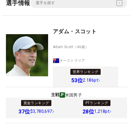
選手情報
アダム・スコット
Adam Scott
（46歳）
オーストラリア
世界ランキング
53
位
2.186pt
主戦
米国男子
賞金ランキング
PTランキング
37
位
28
位
$3,780,697
1,218pt