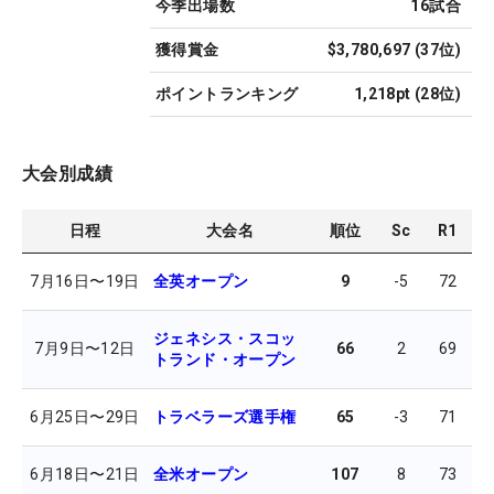
今季出場数
16
試合
獲得賞金
$3,780,697
(
37
位)
ポイントランキング
1,218pt
(
28
位)
大会別成績
日程
大会名
順位
Sc
R1
R
7月16日
〜
19日
全英オープン
9
-5
72
6
ジェネシス・スコッ
7月9日
〜
12日
66
2
69
6
トランド・オープン
6月25日
〜
29日
トラベラーズ選手権
65
-3
71
7
6月18日
〜
21日
全米オープン
107
8
73
7