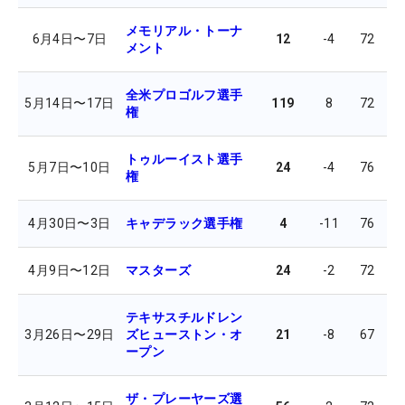
メモリアル・トーナ
6月4日
〜
7日
12
-4
72
7
メント
全米プロゴルフ選手
5月14日
〜
17日
119
8
72
7
権
トゥルーイスト選手
5月7日
〜
10日
24
-4
76
6
権
4月30日
〜
3日
キャデラック選手権
4
-11
76
7
4月9日
〜
12日
マスターズ
24
-2
72
7
テキサスチルドレン
3月26日
〜
29日
ズヒューストン・オ
21
-8
67
6
ープン
ザ・プレーヤーズ選