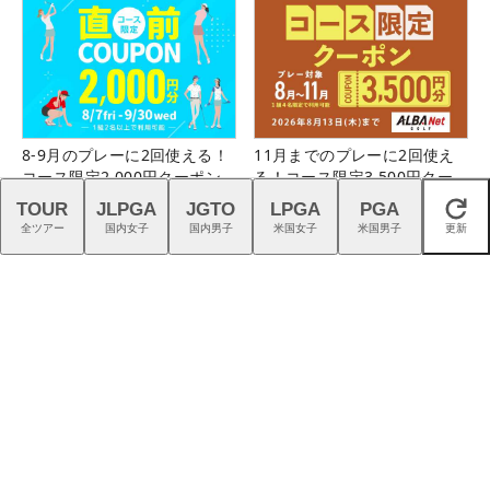
8-9月のプレーに2回使える！
11月までのプレーに2回使え
コース限定2,000円クーポン
る！コース限定3,500円クー
配布中！
ポン配布中！
TOUR
JLPGA
JGTO
LPGA
PGA
閉じる
全ツアー
国内女子
国内男子
米国女子
米国男子
更新
インター5分、都心から60分
仲宗根澄香が平均パット数
のフラットな美観コース。大
『TRTL』で6人抜き！
栄カントリー俱楽部（千葉
県）