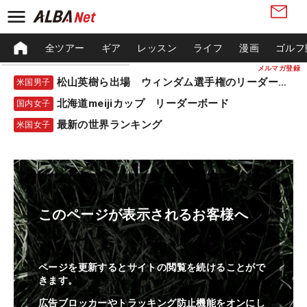
全ツアー
ギア
レッスン
ライフ
漫画
ゴルフ
メルマガ登録
松山英樹ら出場 ウィンダム選手権のリーダーボード
米国男子
北海道meijiカップ リーダーボード
国内女子
最新の世界ランキング
米国女子
このページが表示されるお客様へ
ページを更新するとサイトの閲覧を続けることがで
きます。
広告ブロッカーやトラッキング防止機能をオンにし