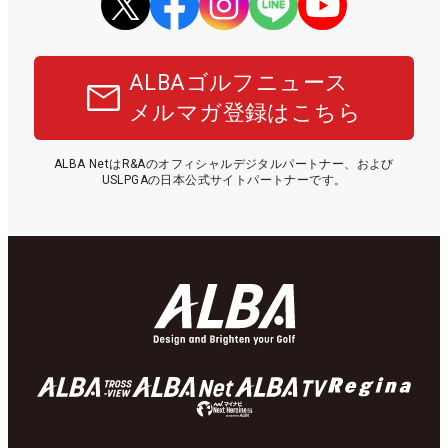
ALBAゴルフニュース
メルマガ登録はこちら
ALBA NetはR&Aのオフィシャルデジタルパートナー、および
USLPGAの日本公式サイトパートナーです。