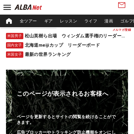
全ツアー
ギア
レッスン
ライフ
漫画
ゴルフ
メルマガ登録
松山英樹ら出場 ウィンダム選手権のリーダーボード
米国男子
北海道meijiカップ リーダーボード
国内女子
最新の世界ランキング
米国女子
このページが表示されるお客様へ
ページを更新するとサイトの閲覧を続けることがで
きます。
広告ブロッカーやトラッキング防止機能をオンにし