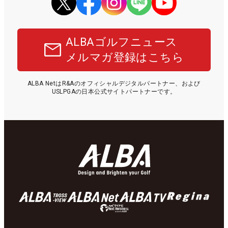
ALBAゴルフニュース
メルマガ登録はこちら
ALBA NetはR&Aのオフィシャルデジタルパートナー、および
USLPGAの日本公式サイトパートナーです。