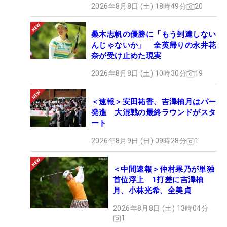
2026年8月8日 (土) 18時49分
20
桑木志帆の優勝に「もう到達しない
んじゃないか」 全英帰りの永井花
奈が受け止めた現実
2026年8月8日 (土) 10時30分
19
＜速報＞安田祐香、吉澤柚月はパー
発進 大混戦の最終ラウンドがスタ
ート
2026年8月9日 (日) 09時28分
1
＜中間速報＞仲村果乃が単独
首位浮上 1打差に吉澤柚
月、小林光希、全美貞
2026年8月8日 (土) 13時04分
1