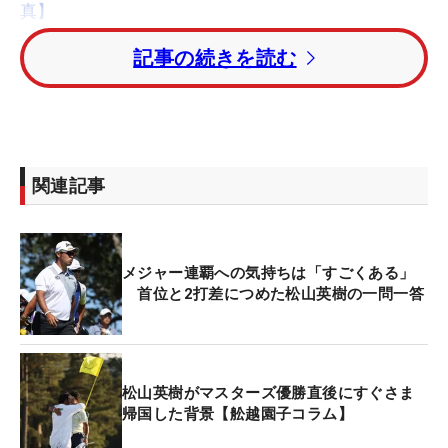
真】
記事の続きを読む
13番ではティショットから左に行き、2打目もフェ
スキューにつかまるなどダブルボギーとし、続く14
番でもボギーとし4ホールで5つ落とし、トータルイ
ーブンパーまで落としている。
関連記事
前半は好調なゴルフを展開したが、歯車が狂った中
盤。ここから難しい上がりホールが待つだけに、早
めに取り返したいところ。
メジャー連覇への気持ちは「すごくある」
首位と2打差につめた松山英樹の一問一答
なお、首位にはトータル9アンダーまで伸ばしてい
る
フィル・ミケルソン
が立っているが、こちらも13
番でペナルティエリアにつかまるなどトラブルとな
っている。
松山英樹がマスターズ優勝直後にすぐさま
帰国した背景【舩越園子コラム】