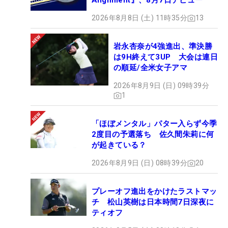
Alignment』、8月7日デビュー
2026年8月8日 (土) 11時35分
13
岩永杏奈が4強進出、準決勝
は9H終えて3UP 大会は連日
の順延/全米女子アマ
2026年8月9日 (日) 09時39分
1
「ほぼメンタル」パター入らず今季
2度目の予選落ち 佐久間朱莉に何
が起きている？
2026年8月9日 (日) 08時39分
20
プレーオフ進出をかけたラストマッ
チ 松山英樹は日本時間7日深夜に
ティオフ