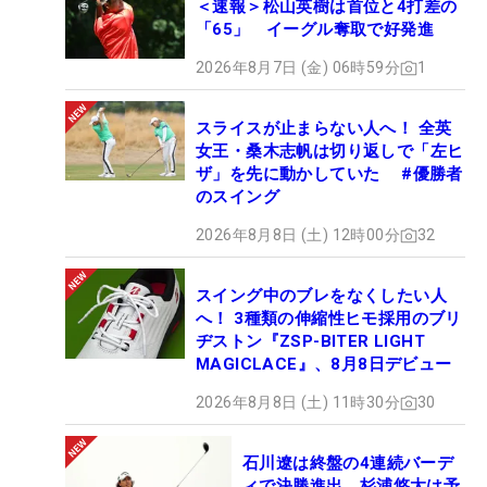
＜速報＞松山英樹は首位と4打差の
「65」 イーグル奪取で好発進
2026年8月7日 (金) 06時59分
1
スライスが止まらない人へ！ 全英
女王・桑木志帆は切り返しで「左ヒ
ザ」を先に動かしていた #優勝者
のスイング
2026年8月8日 (土) 12時00分
32
スイング中のブレをなくしたい人
へ！ 3種類の伸縮性ヒモ採用のブリ
ヂストン『ZSP-BITER LIGHT
MAGICLACE』、8月8日デビュー
2026年8月8日 (土) 11時30分
30
石川遼は終盤の4連続バーデ
ィで決勝進出 杉浦悠太は予