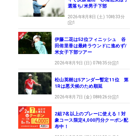
選落ち/米男子下部
2026年8月8日 (土) 10時33分
1
伊藤二花は52位フィニッシュ 谷
田侑里香は最終ラウンドに進めず/
米女子下部ツアー
2026年8月9日 (日) 07時35分
1
松山英樹は5アンダー暫定11位 第
1Rは悪天候のため順延
2026年8月7日 (金) 08時26分
1
2組7名以上のプレーに使える！対
象コース限定4,000円分クーポン配
布中！