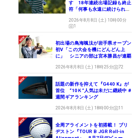
す 18年連続出場記録も終止
符「何事も永遠に続けられな
い」
2026年8月8日 (土) 10時00分
1
初出場の鳥海颯汰が岩手県オープン
初V「この大会を機にどんどん上
に」 シニアの部は宮本勝昌が連覇
2026年8月8日 (土) 18時25分
72
話題の新作を抑えて『G440 K』が
首位 “10Ｋ”人気は未だに継続中 #
週間ギアランキング
2026年8月8日 (土) 18時00分
11
全周アライメントを初搭載！ ブリ
ヂストン『TOUR B JGR Roll-in