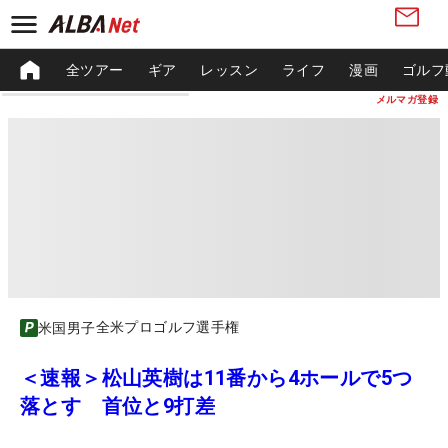
全ツアー
ギア
レッスン
ライフ
漫画
ゴルフ
メルマガ登録
全米プロゴルフ選手権
米国男子
＜速報＞松山英樹は11番から4ホールで5つ
落とす 首位と9打差