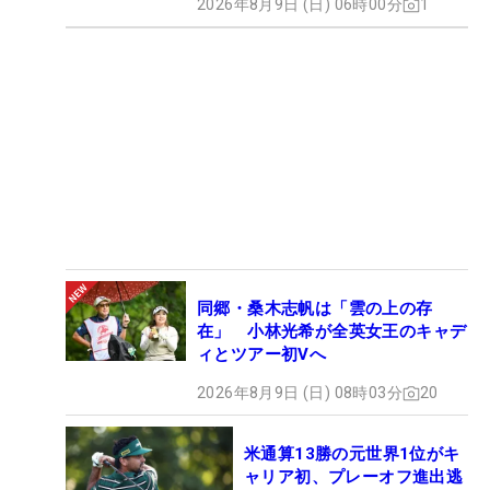
2026年8月9日 (日) 06時00分
1
同郷・桑木志帆は「雲の上の存
在」 小林光希が全英女王のキャデ
ィとツアー初Vへ
2026年8月9日 (日) 08時03分
20
米通算13勝の元世界1位がキ
ャリア初、プレーオフ進出逃