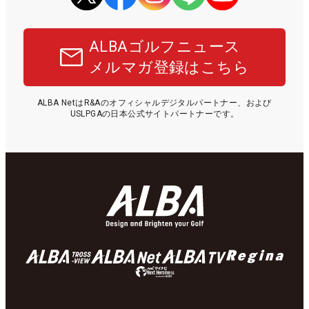
ALBAゴルフニュース
メルマガ登録はこちら
ALBA NetはR&Aのオフィシャルデジタルパートナー、および
USLPGAの日本公式サイトパートナーです。