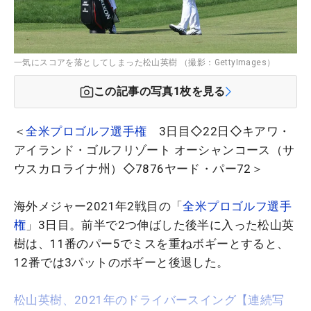
一気にスコアを落としてしまった松山英樹 （撮影：GettyImages）
この記事の写真
1
枚を見る
＜
全米プロゴルフ選手権
3日目◇22日◇キアワ・
アイランド・ゴルフリゾート オーシャンコース（サ
ウスカロライナ州）◇7876ヤード・パー72＞
海外メジャー2021年2戦目の「
全米プロゴルフ選手
権
」3日目。前半で2つ伸ばした後半に入った松山英
樹は、11番のパー5でミスを重ねボギーとすると、
12番では3パットのボギーと後退した。
松山英樹、2021年のドライバースイング【連続写