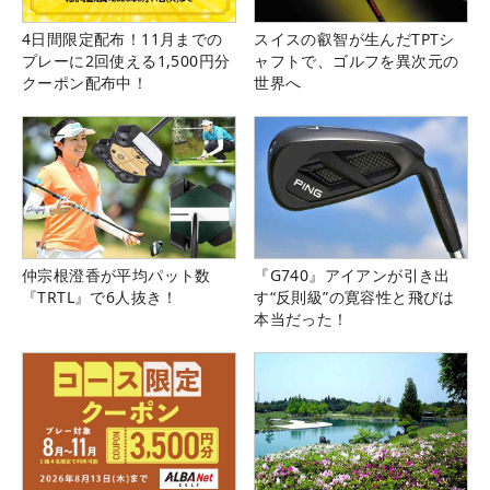
4日間限定配布！11月までの
スイスの叡智が生んだTPTシ
プレーに2回使える1,500円分
ャフトで、ゴルフを異次元の
クーポン配布中！
世界へ
仲宗根澄香が平均パット数
『G740』アイアンが引き出
『TRTL』で6人抜き！
す“反則級”の寛容性と飛びは
本当だった！