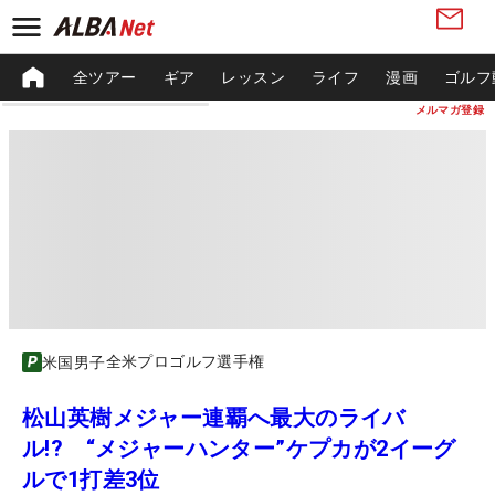
全ツアー
ギア
レッスン
ライフ
漫画
ゴルフ
メルマガ登録
全米プロゴルフ選手権
米国男子
松山英樹メジャー連覇へ最大のライバ
ル!? “メジャーハンター”ケプカが2イーグ
ルで1打差3位