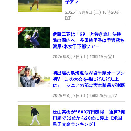
子アマ
2026年8月8日 (土) 10時20分
1
伊藤二花は「69」と巻き返し決勝
進出圏内へ 谷田侑里香は予選落ち
濃厚/米女子下部ツアー
2026年8月8日 (土) 10時15分
1
初出場の鳥海颯汰が岩手県オープン
初V「この大会を機にどんどん上
に」 シニアの部は宮本勝昌が連覇
2026年8月8日 (土) 18時25分
72
松山英樹が5800万円獲得 通算7億
円超で32位から28位に浮上【米国
男子賞金ランキング】