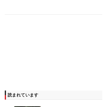
のプレーで週末に向けて好位置につけた。
とはいえ、ひざの状態は「良くなってきた」と言い
つつも、夜にはアイシングをしなければならない。
そして、まだグリーンを読むときには完全にはしゃ
がめない状態。それでも、「低い体勢で十分に（グ
リーンを）読めている」という言葉通りパフォーマ
ンスに支障はないようだ。
読まれています