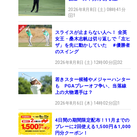
2026年8月8日 (土) 08時41分
1
スライスが止まらない人へ！ 全英
女王・桑木志帆は切り返しで「左ヒ
ザ」を先に動かしていた #優勝者
のスイング
2026年8月8日 (土) 12時00分
32
若きスター候補やメジャーハンター
も PGAプレーオフ争い、当落線
上の大物選手は？
2026年8月6日 (木) 14時02分
1
4日間の期間限定配布！11月までの
プレーに2回使える1,500円＆1,000
円分クーポン！