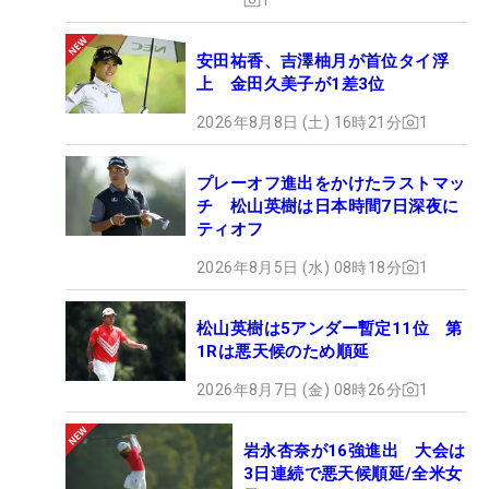
安田祐香、吉澤柚月が首位タイ浮
上 金田久美子が1差3位
2026年8月8日 (土) 16時21分
1
プレーオフ進出をかけたラストマッ
チ 松山英樹は日本時間7日深夜に
ティオフ
2026年8月5日 (水) 08時18分
1
松山英樹は5アンダー暫定11位 第
1Rは悪天候のため順延
2026年8月7日 (金) 08時26分
1
岩永杏奈が16強進出 大会は
3日連続で悪天候順延/全米女