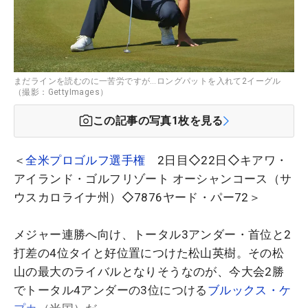
まだラインを読むのに一苦労ですが…ロングパットを入れて2イーグル
（撮影：GettyImages）
この記事の写真
1
枚を見る
＜
全米プロゴルフ選手権
2日目◇22日◇キアワ・
アイランド・ゴルフリゾート オーシャンコース（サ
ウスカロライナ州）◇7876ヤード・パー72＞
メジャー連勝へ向け、トータル3アンダー・首位と2
打差の4位タイと好位置につけた松山英樹。その松
山の最大のライバルとなりそうなのが、今大会2勝
でトータル4アンダーの3位につける
ブルックス・ケ