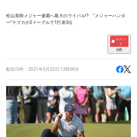
松山英樹メジャー連覇へ最大のライバル!? “メジャーハンタ
ー”ケプカが2イーグルで1打差3位
コメン
ト
0
件
配信日時：
2021年5月22日 12時00分