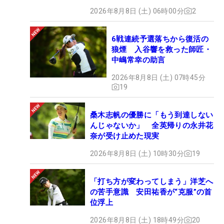
2026年8月8日 (土) 06時00分
2
6戦連続予選落ちから復活の
狼煙 入谷響を救った師匠・
中嶋常幸の助言
2026年8月8日 (土) 07時45分
19
桑木志帆の優勝に「もう到達しない
んじゃないか」 全英帰りの永井花
奈が受け止めた現実
2026年8月8日 (土) 10時30分
19
「打ち方が変わってしまう」洋芝へ
の苦手意識 安田祐香が“克服”の首
位浮上
2026年8月8日 (土) 18時49分
20