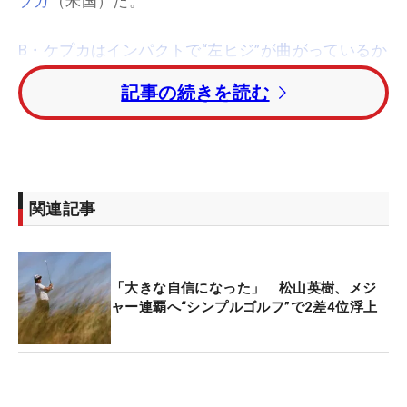
プカ
（米国）だ。
B・ケプカはインパクトで“左ヒジ”が曲がっているか
ら強く叩ける【連続写真】
記事の続きを読む
ケプカは2019年秋に左ヒザを痛め、今年3月に今度
は右ヒザを痛めて手術。なんとか「マスターズ」で
復帰すると、その後は再び療養。前週の「
AT＆Tバ
イロン・ネルソン
」で復帰して今大会に入ってき
関連記事
た。
すると、初日からエンジン全開。3アンダーまで伸
「大きな自信になった」 松山英樹、メジ
ばして2位タイ発進を決めると、この日は7番で約
ャー連覇へ“シンプルゴルフ”で2差4位浮上
12.5メートル、11番では約5.7メートルを沈めて2つ
のイーグルを奪取。15番、17番と終盤でボギーを叩
いたが、18番では約3.2メートルを沈めてパーをセ
ーブ。「今日の条件で1アンダーは上出来」と納得