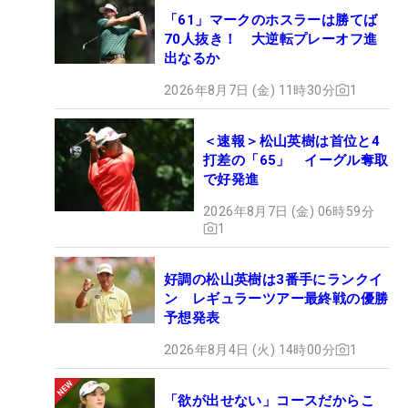
「61」マークのホスラーは勝てば
70人抜き！ 大逆転プレーオフ進
出なるか
2026年8月7日 (金) 11時30分
1
＜速報＞松山英樹は首位と4
打差の「65」 イーグル奪取
で好発進
2026年8月7日 (金) 06時59分
1
好調の松山英樹は3番手にランクイ
ン レギュラーツアー最終戦の優勝
予想発表
2026年8月4日 (火) 14時00分
1
「欲が出せない」コースだからこ