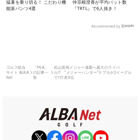
猛暑を乗り切る！ こだわり機
仲宗根澄香が平均パット数
能派パンツ4選
『TRTL』で6人抜き！
Recommended by
ゴルフ総合
「PGA」
松山英樹メジャー連覇へ最大のライバ
サイト ALBA
の記事一
ル!? “メジャーハンター”ケプカが2イーグル
Net
覧
で1打差3位