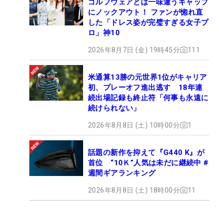
ゴルフウェアとは一味違うギャップ
にノックアウト！ ファンが惚れ直
した「ドレス姿が完璧すぎる女子プ
ロ」神10
2026年8月7日 (金) 19時45分
111
米通算13勝の元世界1位がキャリア
初、プレーオフ進出逃す 18年連
続出場記録も終止符「何事も永遠に
続けられない」
2026年8月8日 (土) 10時00分
1
話題の新作を抑えて『G440 K』が
首位 “10Ｋ”人気は未だに継続中 #
週間ギアランキング
2026年8月8日 (土) 18時00分
11