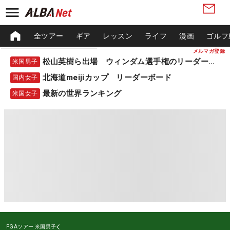
全ツアー
ギア
レッスン
ライフ
漫画
ゴルフ
メルマガ登録
松山英樹ら出場 ウィンダム選手権のリーダーボード
米国男子
北海道meijiカップ リーダーボード
国内女子
最新の世界ランキング
米国女子
PGAツアー
米国男子