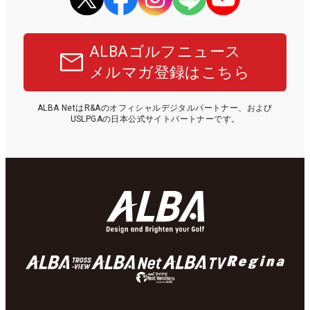
ALBAゴルフニュース
メルマガ登録はこちら
ALBA NetはR&Aのオフィシャルデジタルパートナー、および
USLPGAの日本公式サイトパートナーです。