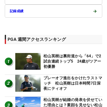
→
記録成績
PGA 週間アクセスランキング
松山英樹は裏街道から「64」で2
1
試合連続トップ5 24歳がツアー
初優勝
プレーオフ進出をかけたラストマ
2
ッチ 松山英樹は日本時間7日深
夜にティオフ
松山英樹が結婚の発表を伏せてい
3
た理由とは？素顔を見せない松山