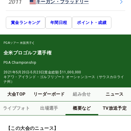
2011
キーガン・ブラッドリー
賞金ランキング
年間日程
ポイント・成績
PGAツアー
米国男子
全米プロゴルフ選手権
PGA Championship
2021年5月20日-5月23日
賞金総額
$11,000,000
キアワ・アイランド・ゴルフリゾート オーシャンコース（サウスカロライ
ナ州）
大会TOP
リーダーボード
組み合せ
ニュース
ライブフォト
出場選手
概要など
TV放送予定
【この大会のニュース】