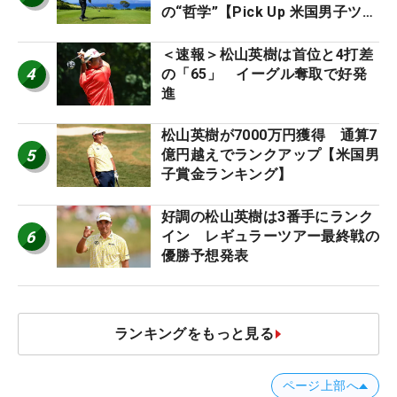
の“哲学”【Pick Up 米国男子ツア
ー十大ニュース】
＜速報＞松山英樹は首位と4打差
4
の「65」 イーグル奪取で好発
進
松山英樹が7000万円獲得 通算7
5
億円越えでランクアップ【米国男
子賞金ランキング】
好調の松山英樹は3番手にランク
6
イン レギュラーツアー最終戦の
優勝予想発表
ランキングをもっと見る
ページ上部へ