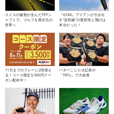
スイスの叡智が生んだTPTシ
『G740』アイアンが引き出
ャフトで、ゴルフを異次元の
す“反則級”の寛容性と飛びは
世界へ
本当だった！
11月までのプレーに2回使え
パターこじらせ記者が
る！コース限定3,500円クー
「TRTL」で大改善
ポン配布中！