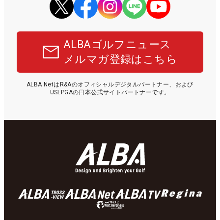
ALBAゴルフニュース
メルマガ登録はこちら
ALBA NetはR&Aのオフィシャルデジタルパートナー、および
USLPGAの日本公式サイトパートナーです。