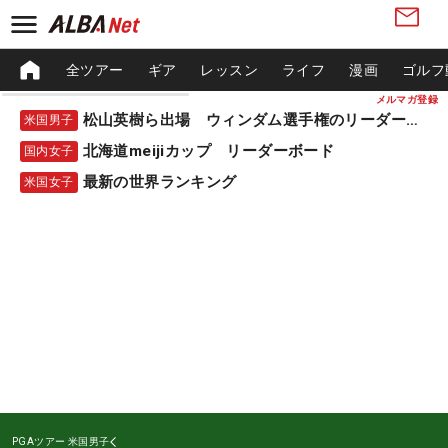
全ツアー
ギア
レッスン
ライフ
漫画
ゴルフ
メルマガ登録
松山英樹ら出場 ウィンダム選手権のリーダーボード
米国男子
北海道meijiカップ リーダーボード
国内女子
最新の世界ランキング
米国女子
PGAツアー
米国男子