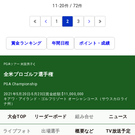
11
-
20
件
/
72
件
1
2
3
賞金ランキング
年間日程
ポイント・成績
PGAツアー
米国男子
全米プロゴルフ選手権
PGA Championship
2021年5月20日-5月23日
賞金総額
$11,000,000
キアワ・アイランド・ゴルフリゾート オーシャンコース（サウスカロライ
ナ州）
大会TOP
リーダーボード
組み合せ
ニュース
ライブフォト
出場選手
概要など
TV放送予定