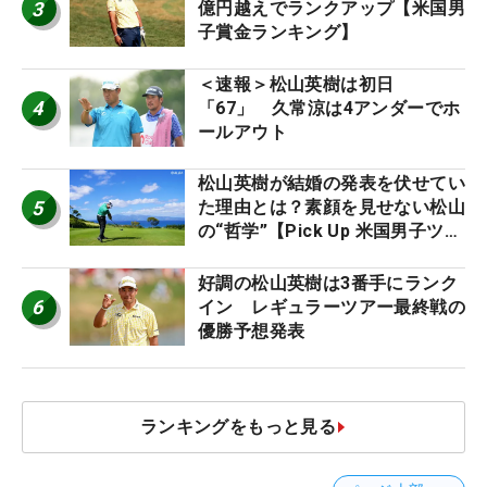
3
億円越えでランクアップ【米国男
子賞金ランキング】
＜速報＞松山英樹は初日
4
「67」 久常涼は4アンダーでホ
ールアウト
松山英樹が結婚の発表を伏せてい
5
た理由とは？素顔を見せない松山
の“哲学”【Pick Up 米国男子ツア
ー十大ニュース】
好調の松山英樹は3番手にランク
6
イン レギュラーツアー最終戦の
優勝予想発表
ランキングをもっと見る