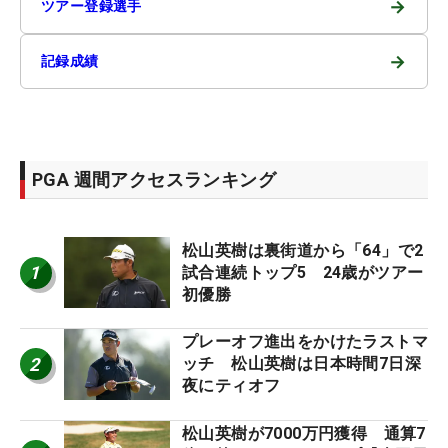
→
ツアー登録選手
→
記録成績
PGA 週間アクセスランキング
松山英樹は裏街道から「64」で2
1
試合連続トップ5 24歳がツアー
初優勝
プレーオフ進出をかけたラストマ
2
ッチ 松山英樹は日本時間7日深
夜にティオフ
松山英樹が7000万円獲得 通算7