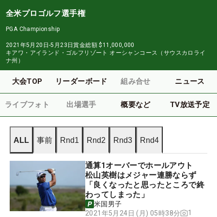
全米プロゴルフ選手権
PGA Championship
2021年5月20日-5月23日
賞金総額
$11,000,000
キアワ・アイランド・ゴルフリゾート オーシャンコース（サウスカロライ
ナ州）
大会TOP
リーダーボード
組み合せ
ニュース
ライブフォト
出場選手
概要など
TV放送予定
ALL
事前
Rnd1
Rnd2
Rnd3
Rnd4
通算1オーバーでホールアウト
松山英樹はメジャー連勝ならず
「良くなったと思ったところで終
わってしまった」
米国男子
1
2021年5月24日 (月) 05時38分