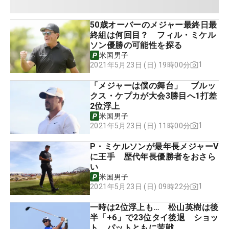
50歳オーバーのメジャー最終日最
終組は何回目？ フィル・ミケル
ソン優勝の可能性を探る
米国男子
1
2021年5月23日 (日) 19時00分
「メジャーは僕の舞台」 ブルッ
クス・ケプカが大会3勝目へ1打差
2位浮上
米国男子
1
2021年5月23日 (日) 11時00分
P・ミケルソンが最年長メジャーV
に王手 歴代年長優勝者をおさら
い
米国男子
1
2021年5月23日 (日) 09時22分
一時は2位浮上も… 松山英樹は後
半「+6」で23位タイ後退 ショッ
ト、パットともに苦戦