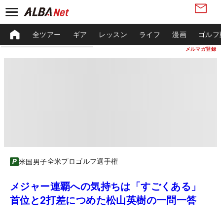
全ツアー
ギア
レッスン
ライフ
漫画
ゴルフ
メルマガ登録
全米プロゴルフ選手権
米国男子
メジャー連覇への気持ちは「すごくある」
首位と2打差につめた松山英樹の一問一答