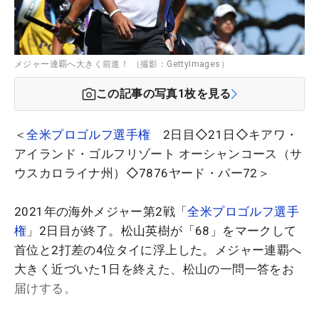
メジャー連覇へ大きく前進！ （撮影：GettyImages）
この記事の写真
1
枚を見る
＜
全米プロゴルフ選手権
2日目◇21日◇キアワ・
アイランド・ゴルフリゾート オーシャンコース（サ
ウスカロライナ州）◇7876ヤード・パー72＞
2021年の海外メジャー第2戦「
全米プロゴルフ選手
権
」2日目が終了。松山英樹が「68」をマークして
首位と2打差の4位タイに浮上した。メジャー連覇へ
大きく近づいた1日を終えた、松山の一問一答をお
届けする。