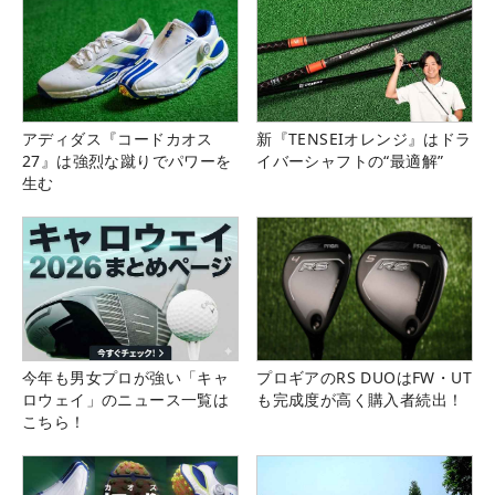
アディダス『コードカオス
新『TENSEIオレンジ』はドラ
27』は強烈な蹴りでパワーを
イバーシャフトの“最適解”
生む
今年も男女プロが強い「キャ
プロギアのRS DUOはFW・UT
ロウェイ」のニュース一覧は
も完成度が高く購入者続出！
こちら！