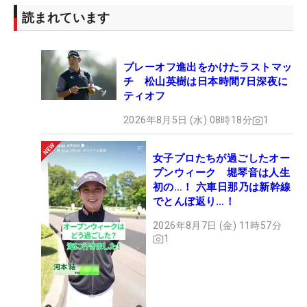
読まれています
プレーオフ進出をかけたラストマッ
チ 松山英樹は日本時間7日深夜に
ティオフ
2026年8月5日 (水) 08時18分
1
女子プロたちが過ごしたオー
プンウィーク 堀琴音は人生
初の…！ 六車日那乃は新幹線
でとんぼ返り…！
2026年8月7日 (金) 11時57分
1