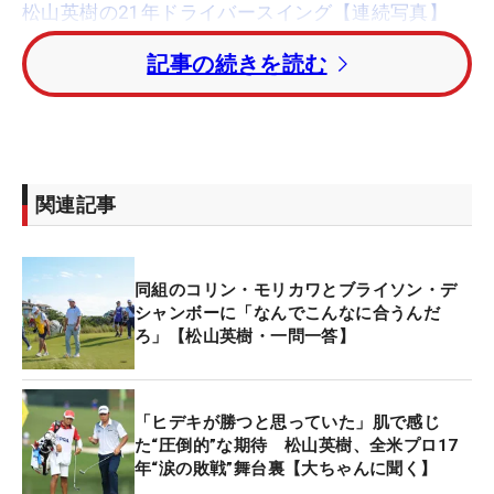
松山英樹の21年ドライバースイング【連続写真】
記事の続きを読む
・きょうを振り返って？
「本当にティショット、セカンドショットもすごく
安定していたので、そこでスコアメイクがすごく楽
にできた」
関連記事
・14番、15番までバーディをとらないと大変なコー
ス。頭にあった？
「フロントナインは5番から12番までで、フォロー
同組のコリン・モリカワとブライソン・デ
になるので、どれだけ獲れるかだと思いますし、上
シャンボーに「なんでこんなに合うんだ
ろ」【松山英樹・一問一答】
がりの5ホールはちょっとタフなホールになるの
で、そこは計算しながら、ひとつでもボギーを少な
くと思いながら回っていました」
「ヒデキが勝つと思っていた」肌で感じ
た“圧倒的”な期待 松山英樹、全米プロ17
・15番と18番のバンカーのアプローチは？
年“涙の敗戦”舞台裏【大ちゃんに聞く】
「15番はちょっと、たまたますぎたというか。まあ