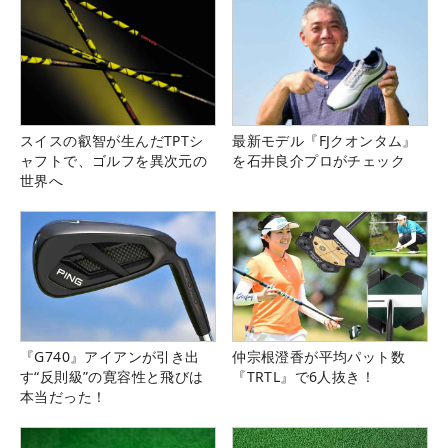
スイスの叡智が生んだTPTシ
最新モデル『FJクオンタム』
ャフトで、ゴルフを異次元の
を石井良介プロがチェック
世界へ
『G740』アイアンが引き出
仲宗根澄香が平均パット数
す“反則級”の寛容性と飛びは
『TRTL』で6人抜き！
本当だった！