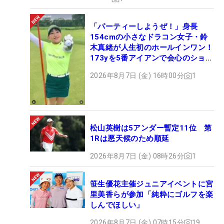
「パーティーしようぜ！」身長
154cmの小さなドラコン女子・鈴
木真緒が人生初のホールインワン！
173yを5番アイアンで会心のショッ
ト
2026年8月7日 (金) 16時00分
1
松山英樹は5アンダー暫定11位 第
1Rは悪天候のため順延
2026年8月7日 (金) 08時26分
1
笹生優花主催ジュニアイベントに宮
里美香らが参加「純粋にゴルフを楽
しんでほしい」
2026年8月7日 (金) 07時15分
19