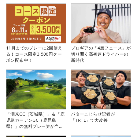
11月までのプレーに2回使え
プロギアの「4層フェース」が
る！コース限定3,500円クー
切り開く高初速ドライバーの
ポン配布中！
新時代
「潮来CC（茨城県）」＆「鹿
パターこじらせ記者が
児島ガーデンGC（鹿児島
「TRTL」で大改善
県）」の無料プレー券が当た
る！！