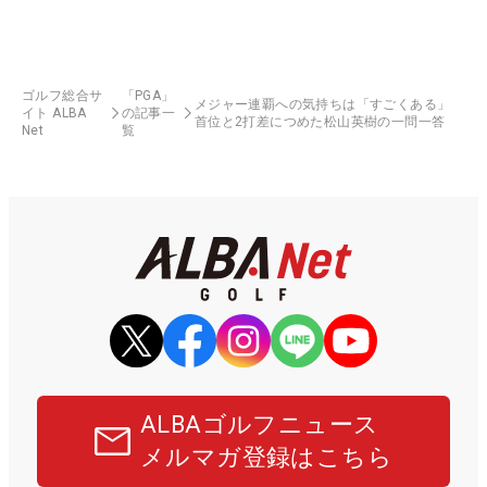
ゴルフ総合サ
「PGA」
メジャー連覇への気持ちは「すごくある」
イト ALBA
の記事一
首位と2打差につめた松山英樹の一問一答
Net
覧
ALBAゴルフニュース
メルマガ登録はこちら