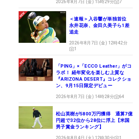
2026年8月7日 (金) 15時29分
7
＜速報＞入谷響が単独首位
永井花奈、金田久美子ら1差
追走
2026年8月7日 (金) 12時42分
1
「PING」×「ECCO Leather」がコ
ラボ！ 経年変化を楽しむ上質な
『ARIZONA DESERT』コレクショ
ン、9月15日限定デビュー
2026年8月7日 (金) 14時28分
64
松山英樹が5800万円獲得 通算7億
円超で32位から28位に浮上【米国
男子賞金ランキング】
2026年8月4日 (火) 12時30分
1