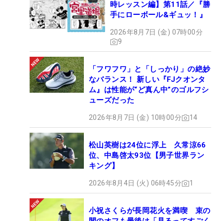
時レッスン編】第11話／『勝
手にローボール&ギュッ！』
2026年8月7日 (金) 07時00分
9
「フワフワ」と「しっかり」の絶妙
なバランス！ 新しい『FJクオンタ
ム』は性能が“ど真ん中”のゴルフシ
ューズだった
2026年8月7日 (金) 10時00分
14
松山英樹は24位に浮上 久常涼66
位、中島啓太93位【男子世界ラン
キング】
2026年8月4日 (火) 06時45分
1
小祝さくらが長岡花火を満喫 束の