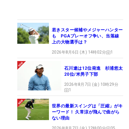
若きスター候補やメジャーハンター
も PGAプレーオフ争い、当落線
上の大物選手は？
2026年8月6日 (木) 14時02分
1
石川遼は12位発進 杉浦悠太
20位/米男子下部
2026年8月7日 (金) 10時29分
1
世界の最新スイングは「圧縮」がキ
ーワード！ 久常涼が飛んで曲がら
ない理由
2026年8月7日 (金) 12時00分
35