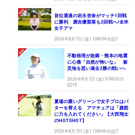
首位通過の岩永杏奈がマッチ1回戦
に勝利 廣吉優梨菜も2回戦へ/全米
女子アマ
2026年8月7日 (金) 10時04分
1
不動裕理が故郷・熊本の地震
に心痛「自然が怖いな」 被
災地を思い過去2勝の戦いへ
2026年8月7日 (金) 07時50分
19
夏場の重いグリーンで女子プロはパ
ターを替える アマチュアは「腹筋
に力を入れてください」【大西翔太
のHOTSHOT】
2026年8月7日 (金) 12時00分
7