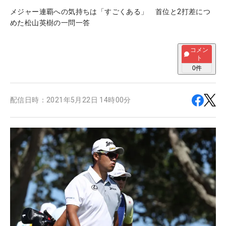
メジャー連覇への気持ちは「すごくある」 首位と2打差につ
めた松山英樹の一問一答
コメン
ト
0
件
配信日時：
2021年5月22日 14時00分