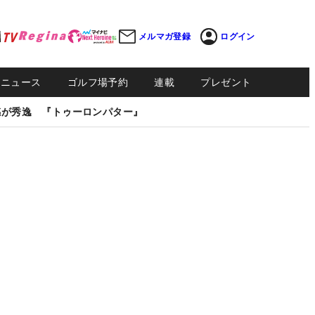
メルマガ登録
ログイン
Sニュース
ゴルフ場予約
連載
プレゼント
感が秀逸 『トゥーロンパター』