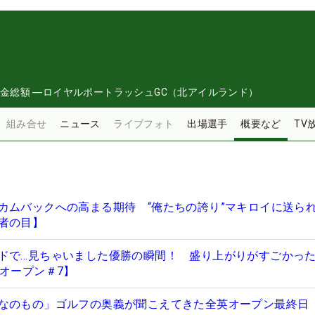
金総額
―
ロイヤルポートラッシュGC（北アイルランド）
組み合せ
ニュース
ライブフォト
出場選手
概要など
TV
カムバックへの高まる期待 “俺たちの誇り”マキロイに送られ
者の目】
ドで…見ちゃいました優勝の瞬間！ 盛り上がりがすごかっ
英オープン＃7】
なのもの」ゴルフの奥義が聞こえてきた全英オープン最終日