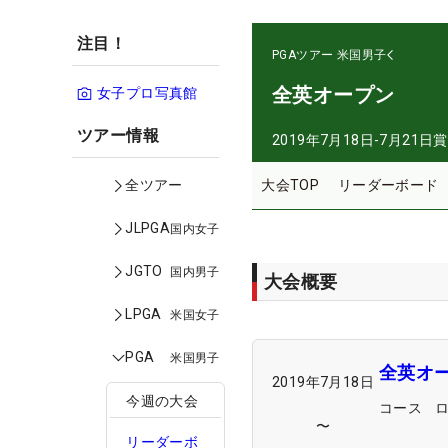
注目！
PGAツアー
米国男子
全英オープン
女子プロ写真館
ツアー情報
2019年7月18日-7月21日
賞
大会TOP
リーダーボード
全ツアー
JLPGA
国内女子
JGTO
国内男子
大会概要
LPGA
米国女子
PGA
米国男子
全英オ
2019年7月18日
今週の大会
コース
〜
リーダーボ