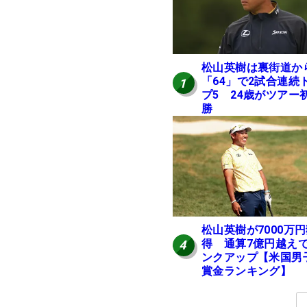
松山英樹は裏街道か
「64」で2試合連続
1
プ5 24歳がツアー
勝
松山英樹が7000万
得 通算7億円越え
4
ンクアップ【米国男
賞金ランキング】