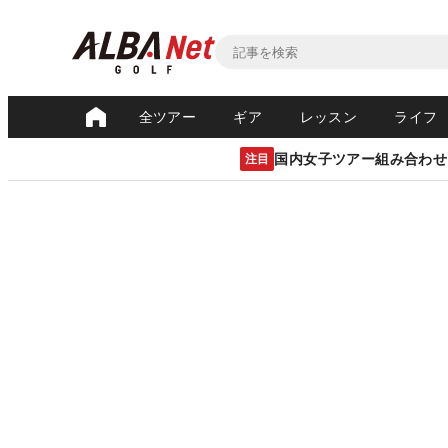
全ツアー
ギア
レッスン
ライフ
国内女子ツアー組み合わせ
注目