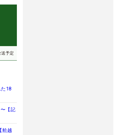
放送予定
た18
た〜【記
【舩越