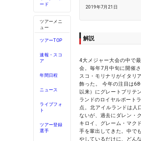
ード
2019年7月21日
ツアーメニ
ュー
解説
ツアーTOP
速報・スコ
4大メジャー大会の中で
ア
会。毎年7月中旬に開催
年間日程
スコ・モリナリがイタリ
飾った。 今年の注目は68
ニュース
以来）にグレートブリテ
ランドのロイヤルポートラ
ライブフォ
点。北アイルランドは人口
ト
ないが、過去にダレン・
キロイ、グレーム・マク
ツアー登録
手を輩出してきた。中で
選手
やしているだけに、どん