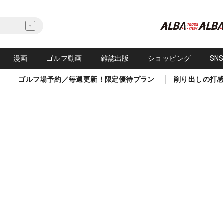
漫画
ゴルフ動画
雑誌出版
ショッピング
SN
ゴルフ場予約／毎週更新！限定優待プラン
削り出しの打