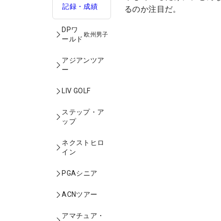
記録・成績
るのか注目だ。
DPワ
欧州男子
ールド
アジアンツア
ー
LIV GOLF
ステップ・ア
ップ
ネクストヒロ
イン
PGAシニア
ACNツアー
アマチュア・