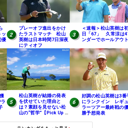
ら
プレーオフ進出をかけ
＜速報＞松山英樹は
トッ
たラストマッチ 松山
日「67」 久常涼は4
2
3
初優
英樹は日本時間7日深夜
ンダーでホールアウ
にティオフ
松山英樹が結婚の発表
円獲
好調の松山英樹は3番
を伏せていた理由と
でラ
にランクイン レギ
5
6
は？素顔を見せない松
子
ラーツアー最終戦の
山の“哲学”【Pick Up 米
勝予想発表
国男子ツアー十大ニュ
ース】