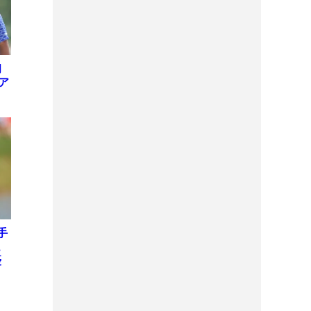
初
ア
ト
手
ュ
優