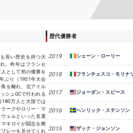
歴代優勝者
2019
シェーン・ローリー
最も長い歴史を持つ大
され、昨年はフランセ
ア人として初の優勝を
2018
フランチェスコ・モリナ
年ぶり（1951年大会
ン島を離れ、北アイル
2017
ジョーダン・スピース
ッシュGCで行われる
180万人と大国では
クラークやロリー・マ
2016
ヘンリック・ステンソン
ドウェルといった名選
もマキロイが闘志を燃
2015
ザック・ジョンソン
なプレーを見せてくれ