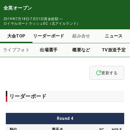
全英オープン
2019年7月18日-7月21日
賞金総額
―
ロイヤルポートラッシュGC（北アイルランド）
大会TOP
リーダーボード
組み合せ
ニュース
ライブフォト
出場選手
概要など
TV放送予定
更新する
リーダーボード
Round
4
順位
選手名
SC
HOLE