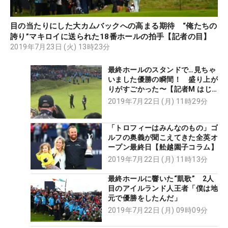
目の当たりにした大カムバックへの高まる期待 “俺たちの
誇り”マキロイに送られた18番ホールの拍手【記者の目】
2019年7月23日 (火) 13時23分
最終ホールのスタンドで…見ちゃ
いました優勝の瞬間！ 盛り上が
りがすごかった〜【記者M はじ
めての全英オープン＃7】
2019年7月22日 (月) 11時29分
「トロフィーはみんなのもの」ゴ
ルフの奥義が聞こえてきた全英オ
ープン最終日【舩越園子コラム】
2019年7月22日 (月) 11時13分
最終ホールに響いた“凱歌” 2人
目のアイルランド人王者「僕は地
元で優勝をしたんだ」
2019年7月22日 (月) 09時09分