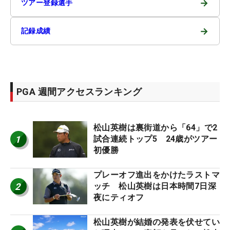
→
ツアー登録選手
→
記録成績
PGA 週間アクセスランキング
松山英樹は裏街道から「64」で2
1
試合連続トップ5 24歳がツアー
初優勝
プレーオフ進出をかけたラストマ
2
ッチ 松山英樹は日本時間7日深
夜にティオフ
松山英樹が結婚の発表を伏せてい