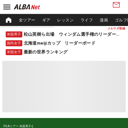
全ツアー
ギア
レッスン
ライフ
漫画
ゴルフ
メルマガ登録
松山英樹ら出場 ウィンダム選手権のリーダーボード
米国男子
北海道meijiカップ リーダーボード
国内女子
最新の世界ランキング
米国女子
PGAツアー
米国男子