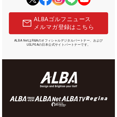
ALBAゴルフニュース
メルマガ登録はこちら
ALBA NetはR&Aのオフィシャルデジタルパートナー、および
USLPGAの日本公式サイトパートナーです。