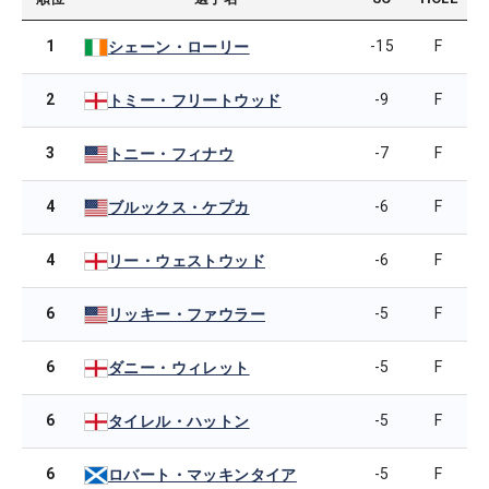
1
-15
F
シェーン・ローリー
2
-9
F
トミー・フリートウッド
3
-7
F
トニー・フィナウ
4
-6
F
ブルックス・ケプカ
4
-6
F
リー・ウェストウッド
6
-5
F
リッキー・ファウラー
6
-5
F
ダニー・ウィレット
6
-5
F
タイレル・ハットン
6
-5
F
ロバート・マッキンタイア