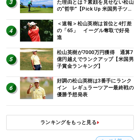
3
た理由とは？素顔を見せない松山
の“哲学”【Pick Up 米国男子ツア
ー十大ニュース】
＜速報＞松山英樹は首位と4打差
4
の「65」 イーグル奪取で好発
進
松山英樹が7000万円獲得 通算7
5
億円越えでランクアップ【米国男
子賞金ランキング】
好調の松山英樹は3番手にランク
6
イン レギュラーツアー最終戦の
優勝予想発表
ランキングをもっと見る