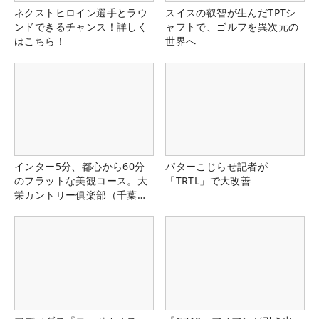
ネクストヒロイン選手とラウ
スイスの叡智が生んだTPTシ
ンドできるチャンス！詳しく
ャフトで、ゴルフを異次元の
はこちら！
世界へ
インター5分、都心から60分
パターこじらせ記者が
のフラットな美観コース。大
「TRTL」で大改善
栄カントリー俱楽部（千葉
県）