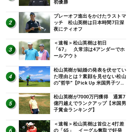
初優勝
プレーオフ進出をかけたラストマ
2
ッチ 松山英樹は日本時間7日深
夜にティオフ
＜速報＞松山英樹は初日
3
「67」 久常涼は4アンダーでホ
ールアウト
松山英樹が結婚の発表を伏せてい
4
た理由とは？素顔を見せない松山
の“哲学”【Pick Up 米国男子ツア
ー十大ニュース】
松山英樹が7000万円獲得 通算7
5
億円越えでランクアップ【米国男
子賞金ランキング】
＜速報＞松山英樹は首位と4打差
6
の「65」 イーグル奪取で好発