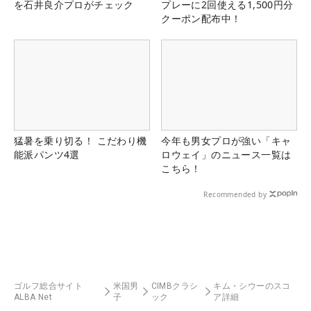
を石井良介プロがチェック
プレーに2回使える1,500円分
クーポン配布中！
猛暑を乗り切る！ こだわり機
今年も男女プロが強い「キャ
能派パンツ4選
ロウェイ」のニュース一覧は
こちら！
Recommended by
ゴルフ総合サイト
米国男
CIMBクラシ
キム・シウーのスコ
ALBA Net
子
ック
ア詳細