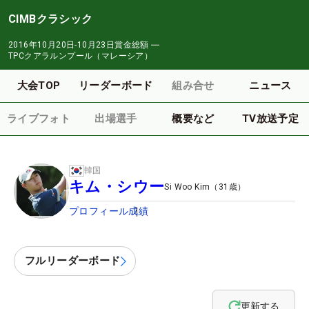
CIMBクラシック
2016年10月20日-10月23日
賞金総額
―
TPCクアラルンプール（マレーシア）
大会TOP
リーダーボード
組み合せ
ニュース
ライブフォト
出場選手
概要など
TV放送予定
韓国
キム・シウー
Si Woo Kim
（
31
歳）
プロフィール
成績
フルリーダーボード
更新する