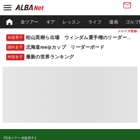
全ツアー
ギア
レッスン
ライフ
漫画
ゴルフ
メルマガ登録
松山英樹ら出場 ウィンダム選手権のリーダーボード
米国男子
北海道meijiカップ リーダーボード
国内女子
最新の世界ランキング
米国女子
PGAツアー
米国男子