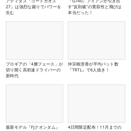
アディダス『コードカオス
『G740』アイアンが引き出
27』は強烈な蹴りでパワーを
す“反則級”の寛容性と飛びは
生む
本当だった！
プロギアの「4層フェース」が
仲宗根澄香が平均パット数
切り開く高初速ドライバーの
『TRTL』で6人抜き！
新時代
最新モデル『FJクオンタム』
4日間限定配布！11月までの