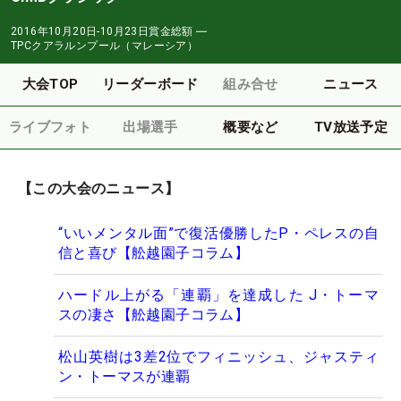
2016年10月20日-10月23日
賞金総額
―
TPCクアラルンプール（マレーシア）
大会TOP
リーダーボード
組み合せ
ニュース
ライブフォト
出場選手
概要など
TV放送予定
【この大会のニュース】
“いいメンタル面”で復活優勝したP・ペレスの自
信と喜び【舩越園子コラム】
ハードル上がる「連覇」を達成した J・トーマ
スの凄さ【舩越園子コラム】
松山英樹は3差2位でフィニッシュ、ジャスティ
ン・トーマスが連覇