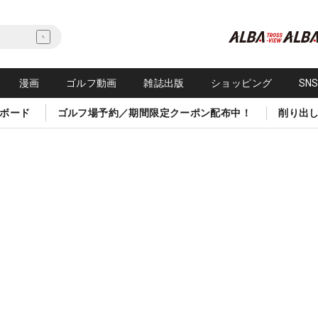
漫画
ゴルフ動画
雑誌出版
ショッピング
SN
ボード
ゴルフ場予約／期間限定クーポン配布中！
削り出