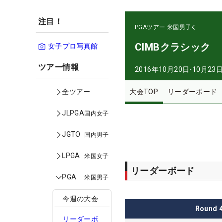
注目！
PGAツアー
米国男子
CIMBクラシック
女子プロ写真館
ツアー情報
2016年10月20日-10月23
大会TOP
リーダーボード
全ツアー
JLPGA
国内女子
JGTO
国内男子
LPGA
米国女子
リーダーボード
PGA
米国男子
今週の大会
Round
リーダーボ