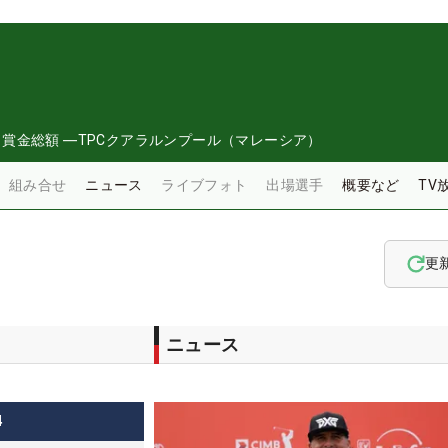
日
賞金総額
―
TPCクアラルンプール（マレーシア）
組み合せ
ニュース
ライブフォト
出場選手
概要など
TV
更
ニュース
4