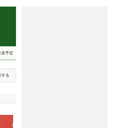
放送予定
新する