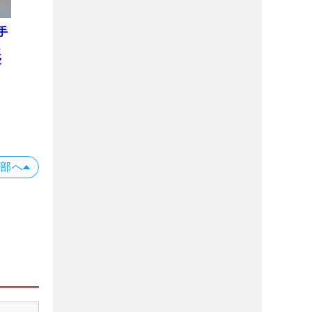
手
ュ
優
上部へ