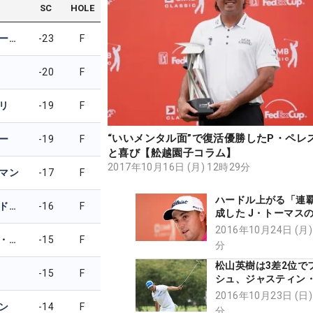
SC
HOLE
ジャスティン・トーマス
-23
F
-20
F
リ
-19
F
“いいメンタル面”で復活優勝したP・ペレ
ー
-19
F
と喜び【舩越園子コラム】
2017年10月16日 (月) 12時29分
マン
-17
F
ハードル上がる「連
キーガン・ブラッドリー
-16
F
成した J・トーマス
【舩越園子コラム】
2016年10月24日 (月)
タイロン・ファン・アスウェーゲン
-15
F
分
松山英樹は3差2位で
-15
F
シュ、ジャスティン
スが連覇
2016年10月23日 (日)
ン
-14
F
分