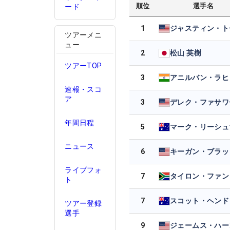
順位
選手名
ード
1
ツアーメニ
ュー
2
松山 英樹
ツアーTOP
3
アニルバン・ラヒ
速報・スコ
ア
3
デレク・ファサワ
年間日程
5
マーク・リーシュ
ニュース
6
ライブフォ
7
ト
7
スコット・ヘンド
ツアー登録
選手
9
ジェームス・ハー