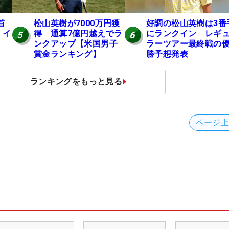
首
松山英樹が7000万円獲
好調の松山英樹は3番
 イ
得 通算7億円越えでラ
にランクイン レギ
5
6
ンクアップ【米国男子
ラーツアー最終戦の
賞金ランキング】
勝予想発表
ランキングをもっと見る
ページ