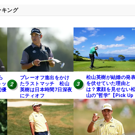
ンキング
松山英樹が結婚の発
ら
プレーオフ進出をかけ
を伏せていた理由と
トッ
たラストマッチ 松山
3
2
は？素顔を見せない
初優
英樹は日本時間7日深夜
山の“哲学”【Pick Up
にティオフ
国男子ツアー十大ニ
ース】