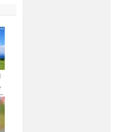
表
松
 米
ュ