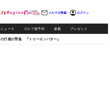
メルマガ登録
ログイン
Sニュース
ゴルフ場予約
連載
プレゼント
しの打感が秀逸 『トゥーロンパター』