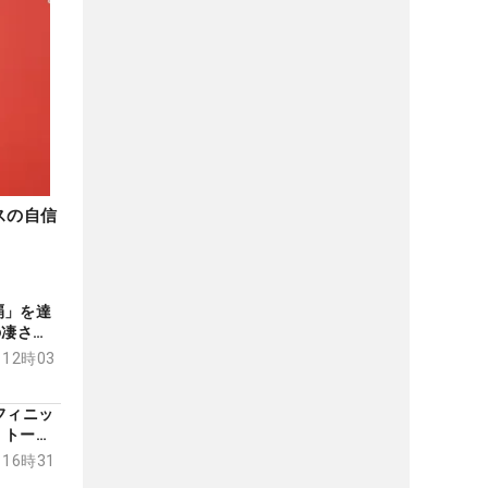
スの自信
覇」を達
の凄さ
 12時03
フィニッ
・トーマ
 16時31