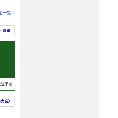
定一覧
・成績
放送予定
の大会