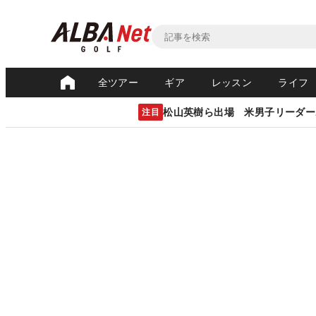
全ツアー
ギア
レッスン
ライフ
松山英樹ら出場 米男子リーダー
注目