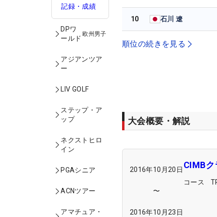
記録・成績
10
石川 遼
DPワ
欧州男子
ールド
順位の続きを見る
アジアンツア
ー
LIV GOLF
ステップ・ア
ップ
大会概要・解説
ネクストヒロ
イン
CIMB
2016年10月20日
PGAシニア
コース
ACNツアー
〜
アマチュア・
2016年10月23日