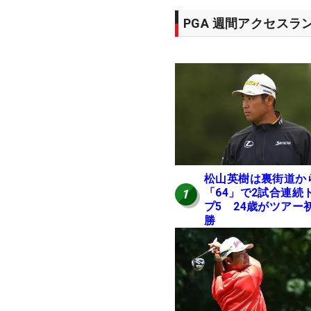
PGA 週間アクセスラ
松山英樹は裏街道か
「64」で2試合連続
1
プ5 24歳がツアー
勝