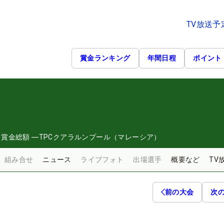
TV放送予
賞金ランキング
年間日程
ポイント
日
賞金総額
―
TPCクアラルンプール（マレーシア）
組み合せ
ニュース
ライブフォト
出場選手
概要など
TV
前の大会
次