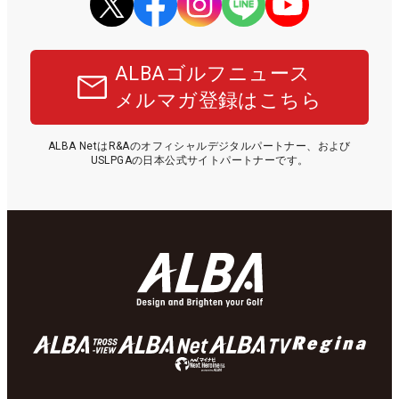
ALBAゴルフニュース
メルマガ登録はこちら
ALBA NetはR&Aのオフィシャルデジタルパートナー、および
USLPGAの日本公式サイトパートナーです。