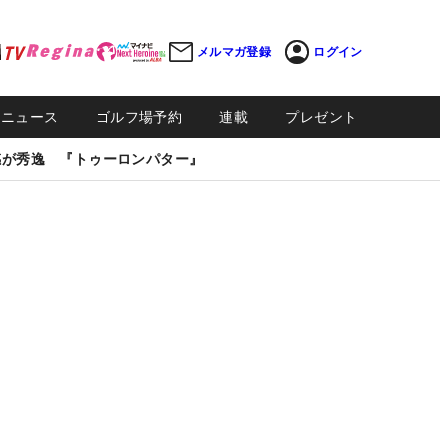
メルマガ登録
ログイン
Sニュース
ゴルフ場予約
連載
プレゼント
感が秀逸 『トゥーロンパター』