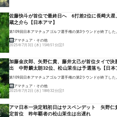
佐藤快斗が首位で最終日へ 6打差2位に長﨑大星
蔵之介ら【日本アマ】
第109回日本アマチュアゴルフ選手権の第3ラウンドが終了した
アマチュア・その他
1
2025年7月3日 (木) 15時51分
加藤金次郎、矢野仁貴、藤井太己が首位タイで決
出 中野麟太朗32位、松山茉生は予選落ち【日本
第109回日本アマチュアゴルフ選手権の第2ラウンドが終了した
アマチュア・その他
1
2025年7月2日 (水) 18時32分
アマ日本一決定戦初日はサスペンデット 矢野仁
定首位 昨年覇者の松山茉生は出遅れ