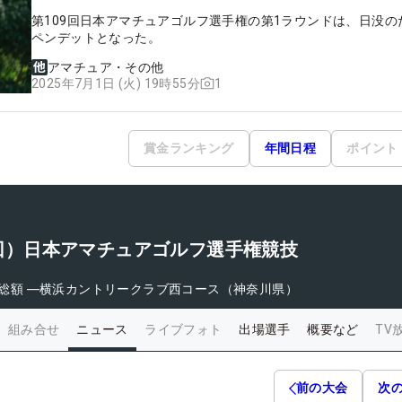
第109回日本アマチュアゴルフ選手権の第1ラウンドは、日没の
ペンデットとなった。
アマチュア・その他
1
2025年7月1日 (火) 19時55分
賞金ランキング
年間日程
ポイント
09回）日本アマチュアゴルフ選手権競技
総額
―
横浜カントリークラブ西コース（神奈川県）
組み合せ
ニュース
ライブフォト
出場選手
概要など
TV
前の大会
次