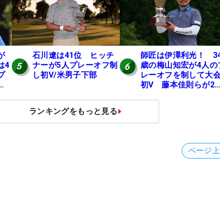
が
石川遼は41位 ヒッチ
師匠は伊澤利光！ 3
は4
ナーが5人プレーオフ制
歳の梅山知宏が4人の
5
6
プ
し初V/米男子下部
レーオフを制して大
地
初V 藤本佳則らが2
【MAIN STAGE JOY
OPEN】
ランキングをもっと見る
ページ