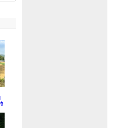
ら
開
時
本
テ
E