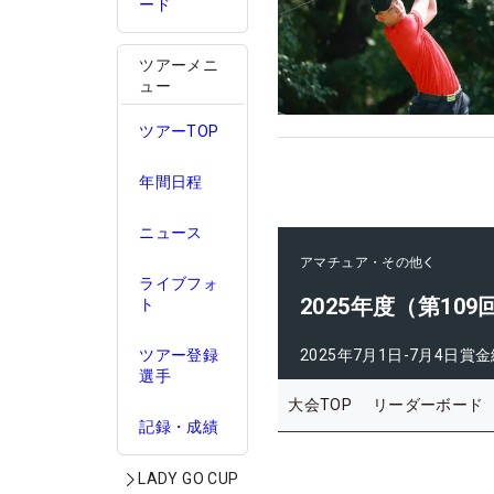
ード
ツアーメニ
ュー
ツアーTOP
年間日程
ニュース
アマチュア・その他
ライブフォ
2025年度（第1
ト
ツアー登録
2025年7月1日-7月4日
賞金
選手
大会TOP
リーダーボード
記録・成績
LADY GO CUP