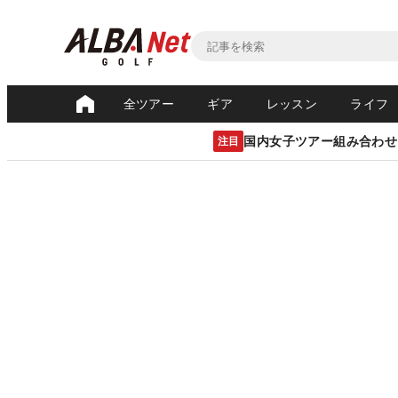
全ツアー
ギア
レッスン
ライフ
国内女子ツアー組み合わせ
注目