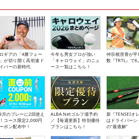
ロギアの「4層フェー
今年も男女プロが強い
仲宗根澄香が平
」が切り開く高初速ド
「キャロウェイ」のニュ
数『TRTL』で
イバーの新時代
ース一覧はこちら！
-9月のプレーに2回使え
ALBA Netゴルフ場予約
新『TENSEIオ
！コース限定2,000円
／【毎週更新】特別優待
はドライバーシ
ーポン配布中！
プランはこちら！
の“最適解”