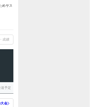
ためサス
・成績
放送予定
の大会