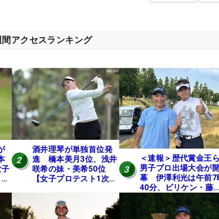
週間アクセスランキング
が
酒井理琴が単独首位発
＜速報＞歴代賞金王
本
進 橋本美月3位、浅井
2
男子プロ出場大会が
3
女子
咲希の妹・美希50位
幕 伊澤利光は午前7
E
【女子プロテスト1次予
40分、ビリケン・藤
選・E地区】
佳則は午前9時30分に
ィオフ【MAIN STAG
JOYX OPEN】