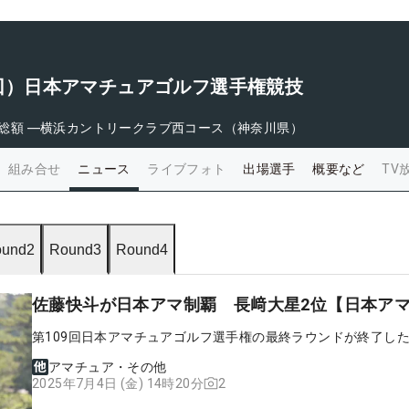
09回）日本アマチュアゴルフ選手権競技
総額
―
横浜カントリークラブ西コース（神奈川県）
組み合せ
ニュース
ライブフォト
出場選手
概要など
TV
und2
Round3
Round4
佐藤快斗が日本アマ制覇 長﨑大星2位【日本ア
第109回日本アマチュアゴルフ選手権の最終ラウンドが終了し
アマチュア・その他
2
2025年7月4日 (金) 14時20分