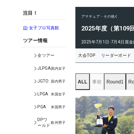
注目！
アマチュア・その他
2025年度（第1
女子プロ写真館
ツアー情報
2025年7月1日-7月4日
賞金
大会TOP
リーダーボード
全ツアー
JLPGA
国内女子
JGTO
国内男子
ALL
事前
Round1
Ro
LPGA
米国女子
PGA
米国男子
DPワ
欧州男子
ールド