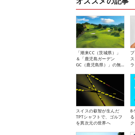
オススメの記事
「潮来CC（茨城県）」
プ
＆「鹿児島ガーデン
ス
GC（鹿児島県）」の無
ラ
料プレー券が当たる！！
スイスの叡智が生んだ
8
TPTシャフトで、ゴルフ
る
を異次元の世界へ
ク