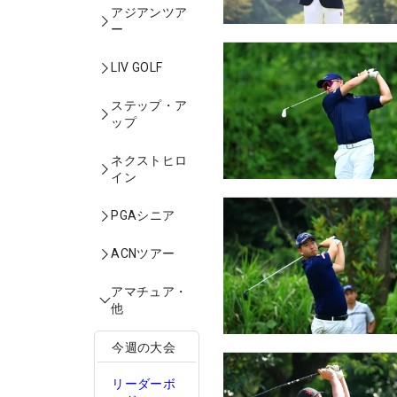
アジアンツア
ー
LIV GOLF
ステップ・ア
ップ
ネクストヒロ
イン
PGAシニア
ACNツアー
アマチュア・
他
今週の大会
リーダーボ