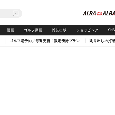
漫画
ゴルフ動画
雑誌出版
ショッピング
SN
ゴルフ場予約／毎週更新！限定優待プラン
削り出しの打