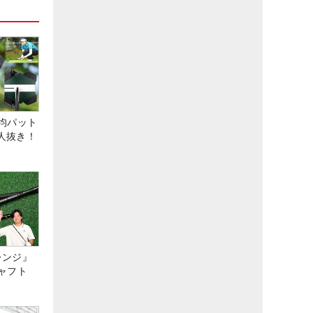
均パット
6人抜き！
レンジ』
ャフト