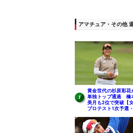
アマチュア・その他 
黄金世代の杉原彩花
単独トップ通過 橋
1
美月も2位で突破【
プロテスト1次予選・
地区】