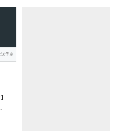
放送予定
マ】
た。