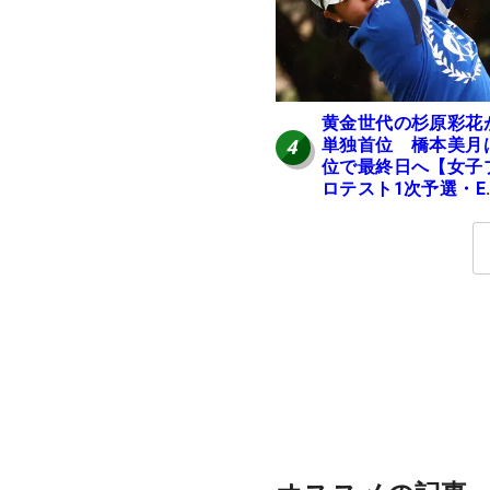
黄金世代の杉原彩花
単独首位 橋本美月
4
位で最終日へ【女子
ロテスト1次予選・E
区】