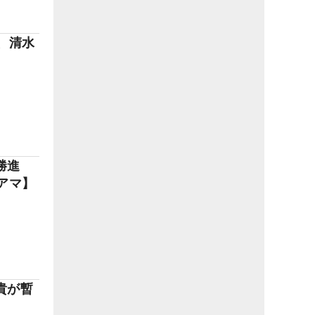
、清水
。
勝進
アマ】
。
貴が暫