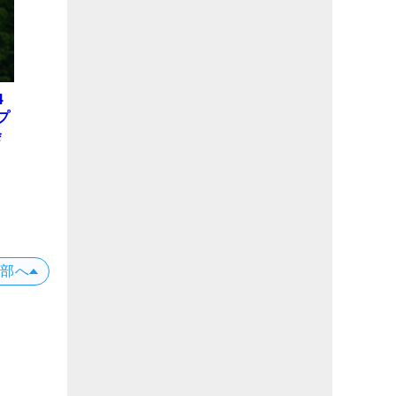
4
プ
会
位
X
上部へ