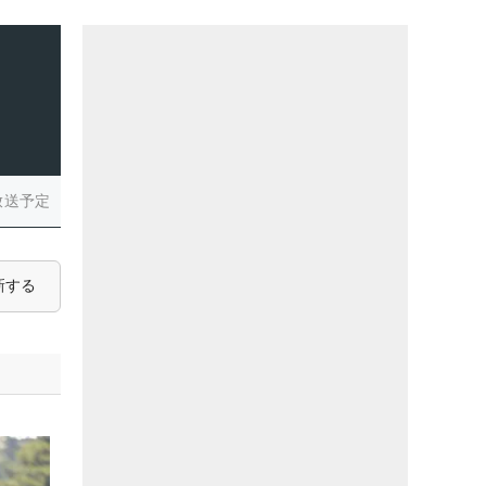
放送予定
新する