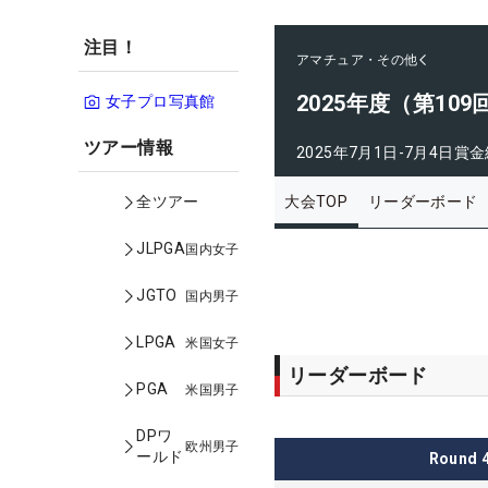
注目！
アマチュア・その他
2025年度（第1
女子プロ写真館
ツアー情報
2025年7月1日-7月4日
賞金
大会TOP
リーダーボード
全ツアー
JLPGA
国内女子
JGTO
国内男子
LPGA
米国女子
リーダーボード
PGA
米国男子
DPワ
欧州男子
ールド
Round