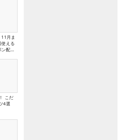
11月ま
回使える
ーポン配布
！ こだ
ツ4選