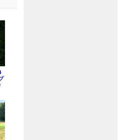
4
プ
会
位
X