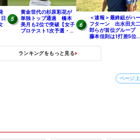
発
黄金世代の杉原彩花が
＜速報＞最終組がハ
 日
単独トップ通過 橋本
5
フターン 出水田大
6
女
美月も2位で突破【女子
郎らが首位グルー
プロテスト1次予選・E
藤本佳則は1打差5
地区】
伊澤利光は52位タイ
【MAIN STAGE JOY
ランキングをもっと見る
OPEN】
ページ