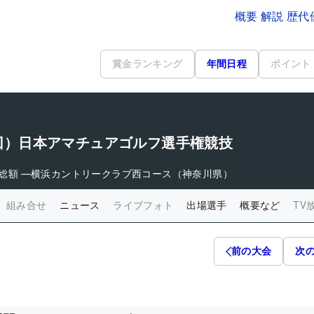
概要 解説 歴
賞金ランキング
年間日程
ポイント
09回）日本アマチュアゴルフ選手権競技
総額
―
横浜カントリークラブ西コース（神奈川県）
組み合せ
ニュース
ライブフォト
出場選手
概要など
TV
前の大会
次