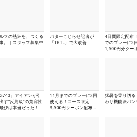
ルフの熱狂を、つくる
パターこじらせ記者が
4日間限定配布！
事。｜スタッフ募集中
「TRTL」で大改善
でのプレーに2
1,500円分ク
中！
G740』アイアンが引
11月までのプレーに2回
猛暑を乗り切る
出す“反則級”の寛容性
使える！コース限定
わり機能派パン
飛びは本当だった！
3,500円クーポン配布
中！