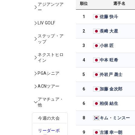
順位
選手名
アジアンツア
ー
1
佐藤 快斗
LIV GOLF
2
長﨑 大星
ステップ・ア
ップ
3
小林 匠
ネクストヒロ
4
中本 旺希
イン
PGAシニア
5
外岩戸 晟士
ACNツアー
6
加藤 金次郎
アマチュア・
6
柏俣 結生
他
8
キム・ミンスー
今週の大会
リーダーボ
9
古瀬 幸一朗