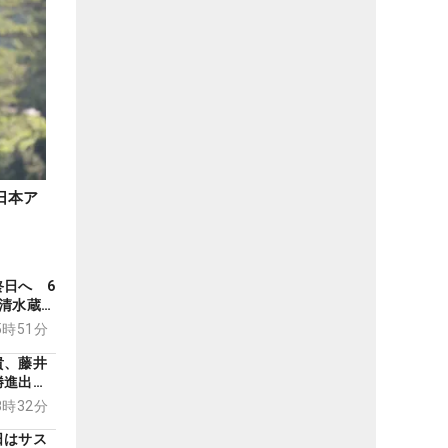
日本ア
日へ 6
清水蔵之
15時51分
貴、藤井
決勝進出
山茉生は
18時32分
】
日はサス