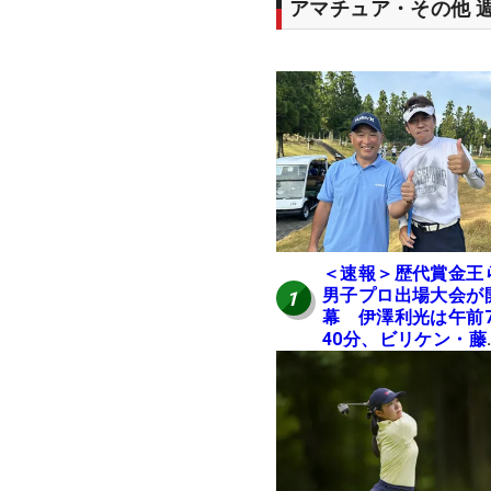
アマチュア・その他 
＜速報＞歴代賞金王
男子プロ出場大会が
1
幕 伊澤利光は午前
40分、ビリケン・藤
佳則は午前9時30分
ィオフ【MAIN STAG
JOYX OPEN】