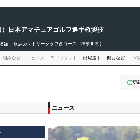
09回）日本アマチュアゴルフ選手権競技
総額
―
横浜カントリークラブ西コース（神奈川県）
組み合せ
ニュース
ライブフォト
出場選手
概要など
TV
更
ニュース
4