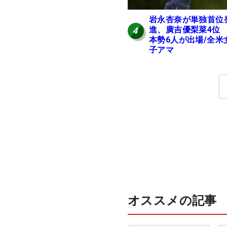
岩永杏奈が単独首位
進、廣吉優梨菜4位
4
本勢6人が出場/全米
子アマ
オススメの記事