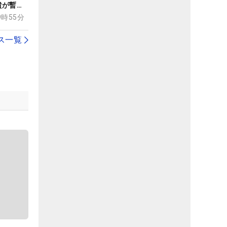
貴が暫定
山茉生は
19時55分
ス一覧