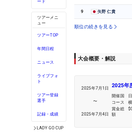
ード
9
矢野 仁貴
ツアーメニ
ュー
順位の続きを見る
ツアーTOP
年間日程
大会概要・解説
ニュース
ライブフォ
ト
2025
2025年7月1日
ツアー登録
開催国
選手
〜
コース
賞金総
$
2025年7月4日
記録・成績
額
LADY GO CUP