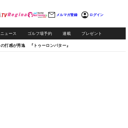
メルマガ登録
ログイン
Sニュース
ゴルフ場予約
連載
プレゼント
しの打感が秀逸 『トゥーロンパター』