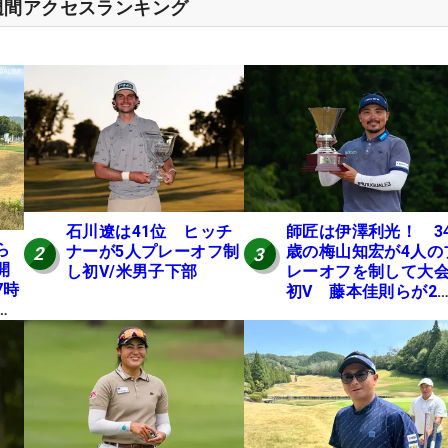
週間アクセスランキング
石川遼は41位 ヒッチ
師匠は伊澤利光！ 3
ら
ナーが5人プレーオフ制
歳の梅山知宏が4人の
2
3
開
し初V/米男子下部
レーオフを制して大
7時
初V 藤本佳則らが2
本
【MAIN STAGE JOY
にテ
OPEN】
E