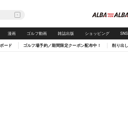
漫画
ゴルフ動画
雑誌出版
ショッピング
SN
ボード
ゴルフ場予約／期間限定クーポン配布中！
削り出