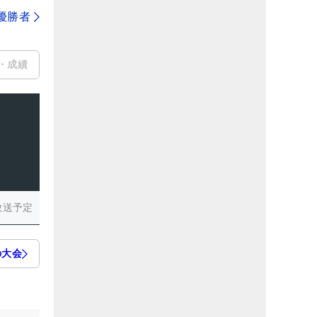
代優勝者
・成績
放送予定
の大会