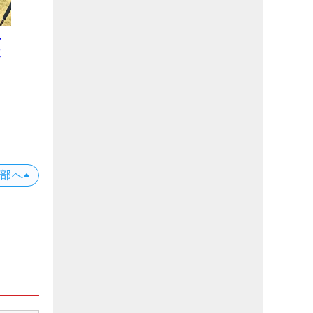
ー
二
プ
位
X
上部へ