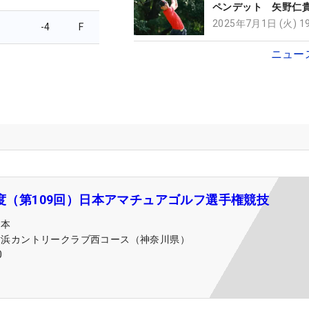
ペンデット 矢野仁
首位 昨年覇者の松
2025年7月1日 (火) 
-4
F
出遅れ
ニュー
年度（第109回）日本アマチュアゴルフ選手権競技
日本
横浜カントリークラブ西コース（神奈川県）
0