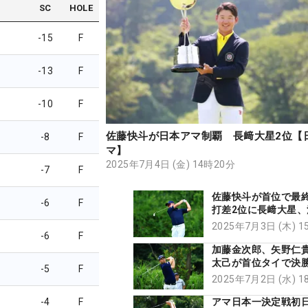
SC
HOLE
-15
F
-13
F
-10
F
佐藤快斗が日本アマ制覇 長﨑大星2位【
-8
F
マ】
2025年7月4日 (金) 14時20分
-7
F
佐藤快斗が首位で最終
-6
F
打差2位に長﨑大星、
介ら【日本アマ】
2025年7月3日 (木) 
-6
F
加藤金次郎、矢野仁
太己が首位タイで
-5
F
中野麟太朗32位、松
2025年7月2日 (水) 
予選落ち【日本アマ
-4
F
アマ日本一決定戦初