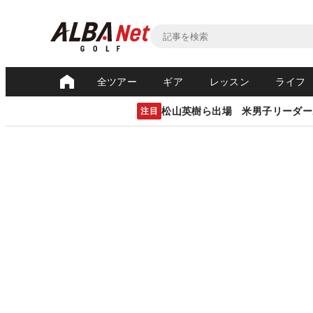
全ツアー
ギア
レッスン
ライフ
松山英樹ら出場 米男子リーダー
注目