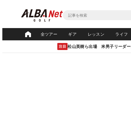
全ツアー
ギア
レッスン
ライフ
松山英樹ら出場 米男子リーダー
注目