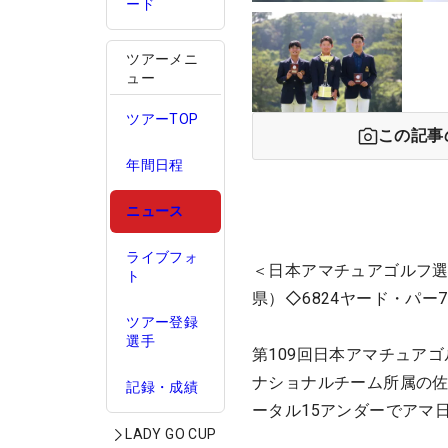
ード
ツアーメニ
ュー
ツアーTOP
この記事
年間日程
ニュース
ライブフォ
＜日本アマチュアゴルフ選
ト
県）◇6824ヤード・パー7
ツアー登録
選手
第109回日本アマチュア
ナショナルチーム所属の佐
記録・成績
ータル15アンダーでアマ
LADY GO CUP