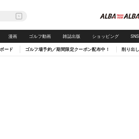
漫画
ゴルフ動画
雑誌出版
ショッピング
SN
ボード
ゴルフ場予約／期間限定クーポン配布中！
削り出