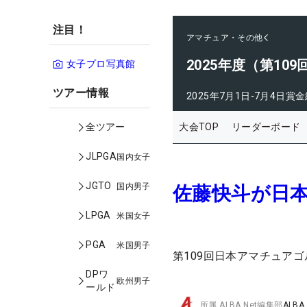
注目！
アマチュア・その他
2025年度（第1
女子プロ写真館
ツアー情報
2025年7月1日-7月4日
賞金
大会TOP
リーダーボード
全ツアー
JLPGA
国内女子
JGTO
国内男子
佐藤快斗が日
LPGA
米国女子
PGA
米国男子
第109回日本アマチュア
DPワ
欧州男子
ールド
所属
ALBA Net編集部
ALBA