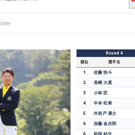
時20分
Round
4
順位
選手名
1
佐藤 快斗
2
長﨑 大星
3
小林 匠
4
中本 旺希
5
外岩戸 晟士
6
加藤 金次郎
6
柏俣 結生