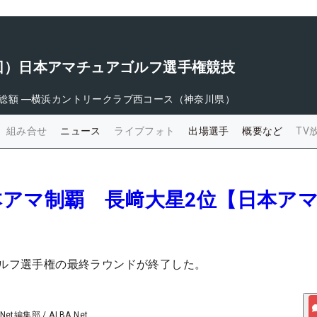
09回）日本アマチュアゴルフ選手権競技
総額
―
横浜カントリークラブ西コース（神奈川県）
組み合せ
ニュース
ライブフォト
出場選手
概要など
TV
本アマ制覇 長﨑大星2位【日本ア
ゴルフ選手権の最終ラウンドが終了した。
 Net編集部
/
ALBA Net