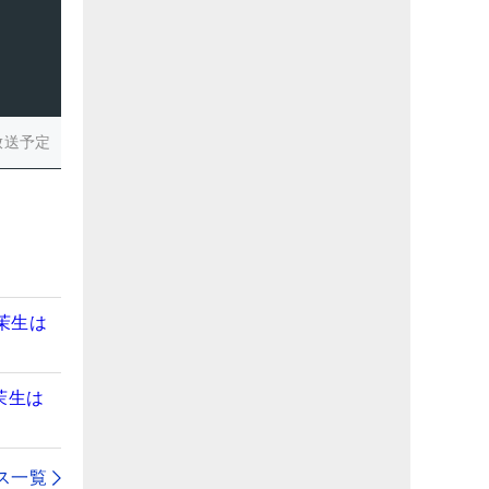
放送予定
茉生は
茉生は
ス一覧