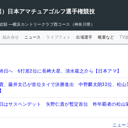
09回）日本アマチュアゴルフ選手権競技
総額
―
横浜カントリークラブ西コース（神奈川県）
組み合せ
ニュース
ライブフォト
出場選手
概要など
TV
終日へ 6打差2位に長﨑大星、清水蔵之介ら【日本アマ】
貴、藤井太己が首位タイで決勝進出 中野麟太朗32位、松山
】
日はサスペンデット 矢野仁貴が暫定首位 昨年覇者の松山
ニュー