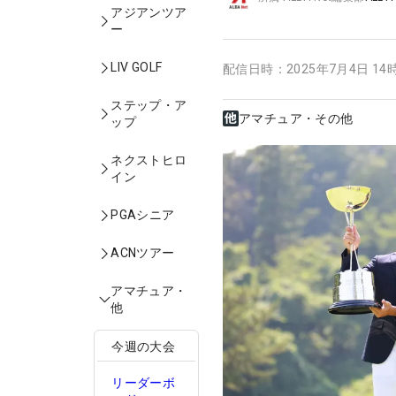
アジアンツア
ー
LIV GOLF
配信日時：
2025年7月4日 14
ステップ・ア
アマチュア・その他
ップ
ネクストヒロ
イン
PGAシニア
ACNツアー
アマチュア・
他
今週の大会
リーダーボ