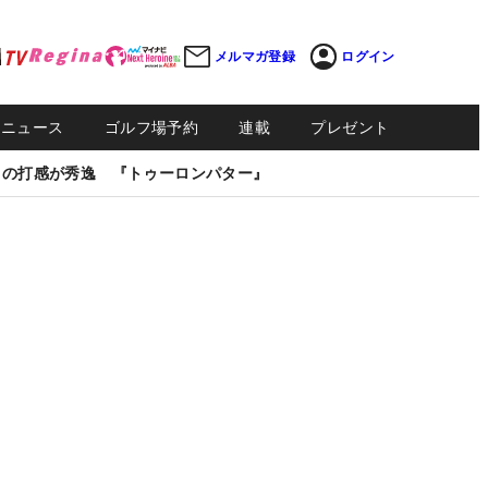
メルマガ登録
ログイン
Sニュース
ゴルフ場予約
連載
プレゼント
しの打感が秀逸 『トゥーロンパター』