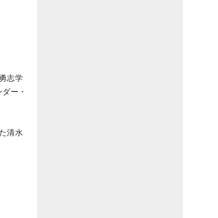
勇志学
ンダー・
た清水