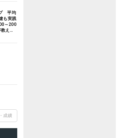
プ 平均
遼も実践
0～200
が教える
・成績