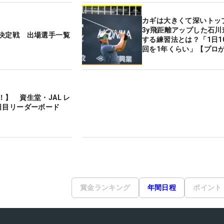
カギは大きくて深いトッ
3y飛距離アップした石川
決定戦 出場選手一覧
する練習法とは？「1日10
回を1年くらい」【プロ
毎日“極・飛ばし術”】
！】 資生堂・JAL レ
日目リーダーボード
賞金ランキング
年間日程
ポイント