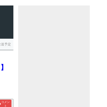
放送予定
マ】
コメン
ト