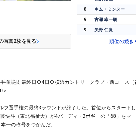
8
キム・ミンスー
9
古瀬 幸一朗
9
矢野 仁貴
の写真
2
枚を見る
順位の続き
手権競技 最終日◇4日◇横浜カントリークラブ・西コース（
0＞
ゴルフ選手権の最終3ラウンドが終了した。首位からスタートし
藤快斗（東北福祉大）が4バーディ・2ボギーの「68」をマ
日本一の称号をつかんだ。