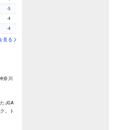
-5
-4
-4
を見る
神奈川
たJGA
ーク。ト