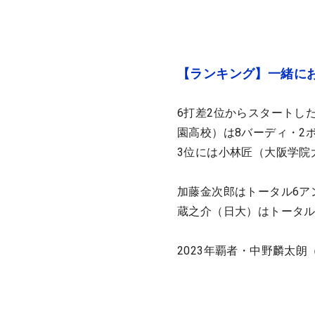
【ランキング】一緒にお
6打差2位からスタートし
園高校）は8バーディ・2
3位には小林匠（大阪学院
加藤金次郎はトータル6ア
蔵之介（日大）はトータル
2023年覇者・中野麟太