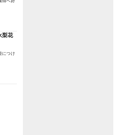
獲得へ好
永梨花
差につけ