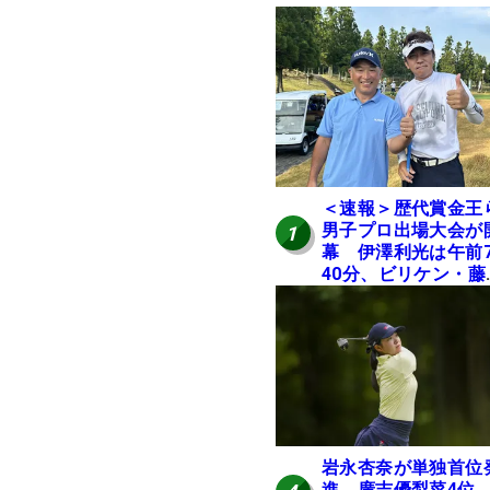
＜速報＞歴代賞金王
男子プロ出場大会が
1
幕 伊澤利光は午前
40分、ビリケン・藤
佳則は午前9時30分
ィオフ【MAIN STAG
JOYX OPEN】
岩永杏奈が単独首位
進、廣吉優梨菜4位