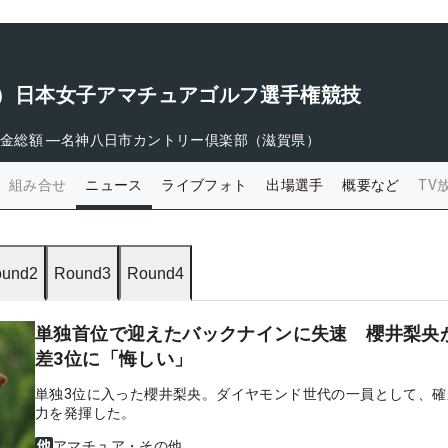
6回）日本女子アマチュアゴルフ選手権競技
金総額
―
名神八日市カントリー倶楽部（滋賀県）
組み合せ
ニュース
ライブフォト
出場選手
概要など
TV
und2
Round3
Round4
単独首位で迎えたバックナインに失速 櫻井梨央
差3位に「悔しい」
単独3位に入った櫻井梨央。ダイヤモンド世代の一員として、確
力を発揮した。
アマチュア・その他