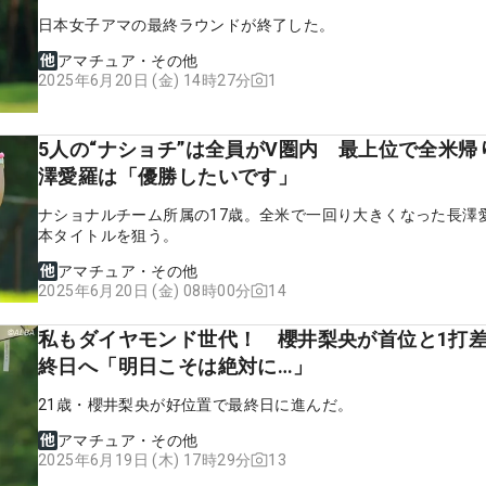
日本女子アマの最終ラウンドが終了した。
アマチュア・その他
1
2025年6月20日 (金) 14時27分
5人の“ナショチ”は全員がV圏内 最上位で全米帰
澤愛羅は「優勝したいです」
ナショナルチーム所属の17歳。全米で一回り大きくなった長澤
本タイトルを狙う。
アマチュア・その他
14
2025年6月20日 (金) 08時00分
私もダイヤモンド世代！ 櫻井梨央が首位と1打
終日へ「明日こそは絶対に…」
21歳・櫻井梨央が好位置で最終日に進んだ。
アマチュア・その他
13
2025年6月19日 (木) 17時29分