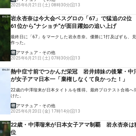
13
2025年6月21日 (土) 08時30分
岩永杏奈は今大会ベスグロの「67」で猛追の2位
61位から“ナショチ”が面目躍如の追い上げ
最終日に「67」をマークした岩永杏奈。優勝に1打及ばずも、
作った。
アマチュア・その他
13
2025年6月21日 (土) 07時30分
熱中症寸前でつかんだ栄冠 岩井姉妹の後輩・中
が女子アマ日本一「棄権しなくて良かった！」
22歳の中澤瑠来が日本タイトルを獲得。最終プロテスト合格へ
けた。
アマチュア・その他
13
2025年6月20日 (金) 17時14分
22歳・中澤瑠来が日本女子アマ制覇 岩永杏奈は
位