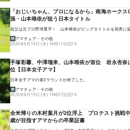
「おじいちゃん、プロになるから」南海ホークスO
孫・山本唯依が狙う日本タイトル
祖父は元プロ野球選手！ 山本唯依がビッグタイトルを視界に
アマチュア・その他
14
2025年6月19日 (木) 16時11分
手塚彩馨、中澤瑠来、山本唯依が首位 岩永杏奈は
位【日本女子アマ】
日本女子アマの第3ラウンドが終了した。
アマチュア・その他
14
2025年6月19日 (木) 14時37分
全米帰りの木村葉月が2位浮上 プロテスト挑戦中
歳が目指すアマからの卒業証書