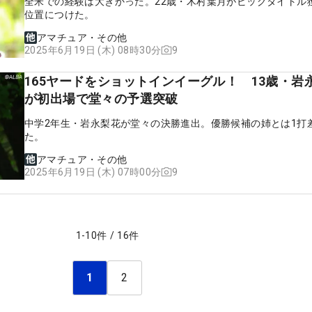
全米での経験は大きかった。22歳・木村葉月がビッグタイトル
位置につけた。
アマチュア・その他
9
2025年6月19日 (木) 08時30分
165ヤードをショットインイーグル！ 13歳・岩
が初出場で堂々の予選突破
中学2年生・岩永梨花が堂々の決勝進出。優勝候補の姉とは1打
た。
アマチュア・その他
9
2025年6月19日 (木) 07時00分
1
-
10
件
/
16
件
1
2