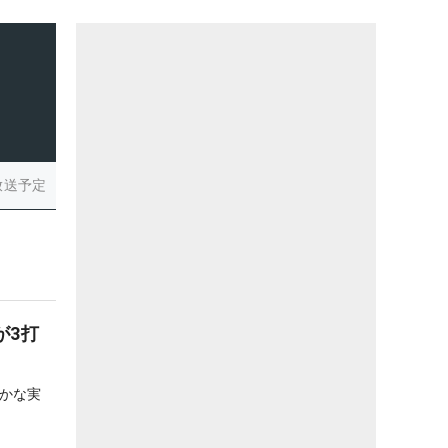
放送予定
が3打
かな実