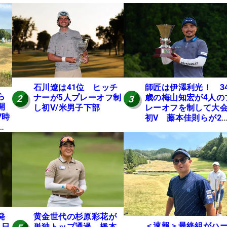
石川遼は41位 ヒッチ
師匠は伊澤利光！ 3
ら
ナーが5人プレーオフ制
歳の梅山知宏が4人の
2
3
開
し初V/米男子下部
レーオフを制して大
7時
初V 藤本佳則らが2
本
【MAIN STAGE JOY
にテ
OPEN】
E
発
黄金世代の杉原彩花が
＜速報＞最終組がハ
 日
単独トップ通過 橋本