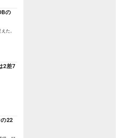
Bの
捉えた。
2差7
の22