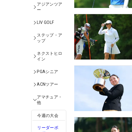
アジアンツア
ー
LIV GOLF
ステップ・ア
ップ
ネクストヒロ
イン
PGAシニア
ACNツアー
アマチュア・
他
今週の大会
リーダーボ