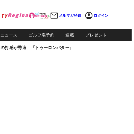
メルマガ登録
ログイン
Sニュース
ゴルフ場予約
連載
プレゼント
しの打感が秀逸 『トゥーロンパター』