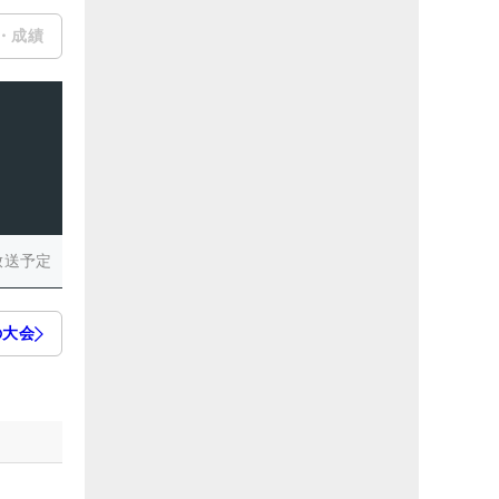
・成績
放送予定
の大会