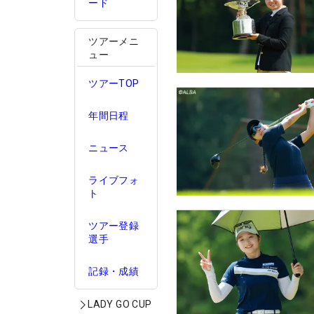
ード
ツアーメニ
ュー
ツアーTOP
年間日程
ニュース
ライブフォ
ト
ツアー登録
選手
記録・成績
LADY GO CUP