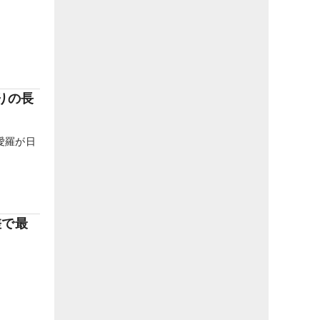
りの長
愛羅が日
差で最