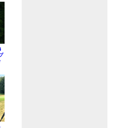
4
プ
会
位
X
ー