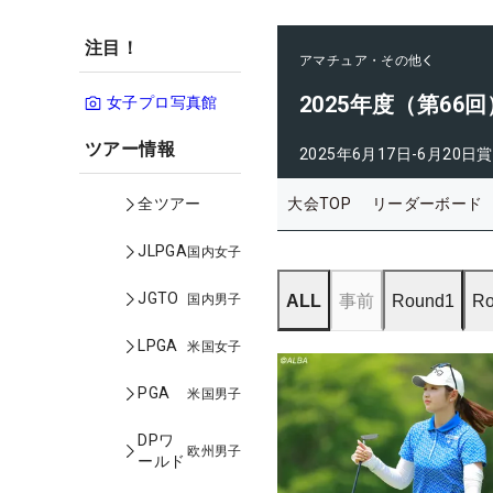
注目！
アマチュア・その他
2025年度（第6
女子プロ写真館
ツアー情報
2025年6月17日-6月20日
賞
大会TOP
リーダーボード
全ツアー
JLPGA
国内女子
JGTO
国内男子
ALL
事前
Round1
Ro
LPGA
米国女子
PGA
米国男子
DPワ
欧州男子
ールド