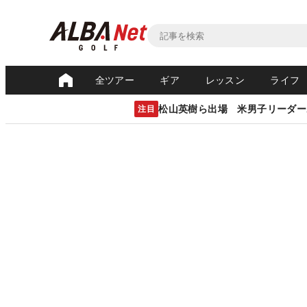
全ツアー
ギア
レッスン
ライフ
松山英樹ら出場 米男子リーダー
注目