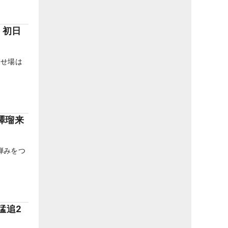
 初日
見せ場は
澤瑠来
弾みをつ
猛追2