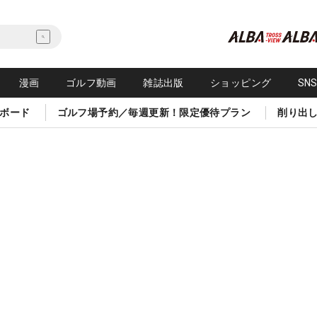
漫画
ゴルフ動画
雑誌出版
ショッピング
SN
ボード
ゴルフ場予約／毎週更新！限定優待プラン
削り出