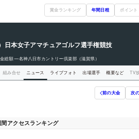
賞金ランキング
年間日程
ポイント
6回）日本女子アマチュアゴルフ選手権競技
金総額
―
名神八日市カントリー倶楽部（滋賀県）
組み合せ
ニュース
ライブフォト
出場選手
概要など
TV
前の大会
次
週間アクセスランキング