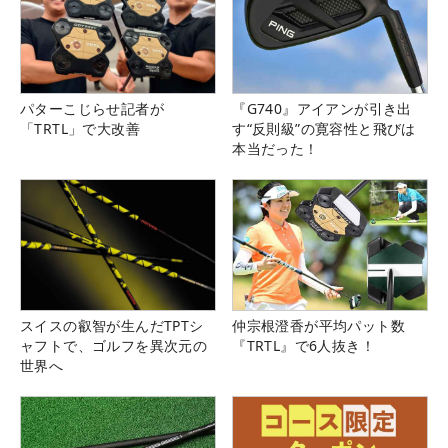
パターこじらせ記者が
『G740』アイアンが引き出
「TRTL」で大改善
す“反則級”の寛容性と飛びは
本当だった！
スイスの叡智が生んだTPTシ
仲宗根澄香が平均パット数
ャフトで、ゴルフを異次元の
『TRTL』で6人抜き！
世界へ