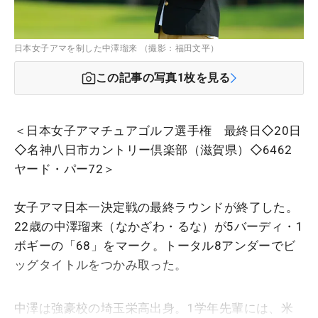
日本女子アマを制した中澤瑠来 （撮影：福田文平）
この記事の写真
1
枚を見る
＜日本女子アマチュアゴルフ選手権 最終日◇20日
◇名神八日市カントリー倶楽部（滋賀県）◇6462
ヤード・パー72＞
女子アマ日本一決定戦の最終ラウンドが終了した。
22歳の中澤瑠来（なかざわ・るな）が5バーディ・1
ボギーの「68」をマーク。トータル8アンダーでビ
ッグタイトルをつかみ取った。
中澤は強豪校の埼玉栄高出身。1学年先輩には、米