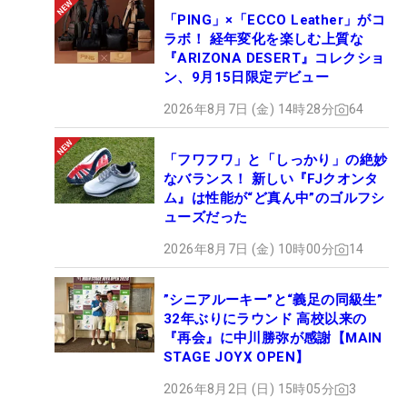
「PING」×「ECCO Leather」がコ
ラボ！ 経年変化を楽しむ上質な
『ARIZONA DESERT』コレクショ
ン、9月15日限定デビュー
2026年8月7日 (金) 14時28分
64
「フワフワ」と「しっかり」の絶妙
なバランス！ 新しい『FJクオンタ
ム』は性能が“ど真ん中”のゴルフシ
ューズだった
2026年8月7日 (金) 10時00分
14
”シニアルーキー”と“義足の同級生”
32年ぶりにラウンド 高校以来の
『再会』に中川勝弥が感謝【MAIN
STAGE JOYX OPEN】
2026年8月2日 (日) 15時05分
3