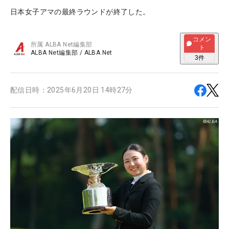
日本女子アマの最終ラウンドが終了した。
コメン
所属
ALBA Net編集部
ト
ALBA Net編集部
/
ALBA Net
3
件
配信日時：
2025年6月20日 14時27分