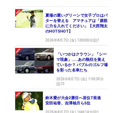
夏場の重いグリーンで女子プロはパ
ターを替える アマチュアは「腹筋
に力を入れてください」【大西翔太
のHOTSHOT】
2026年8月7日 (金) 12時00分
7
「いつかはクラウン」「シー
マ現象」……あの熱狂を覚え
ているか？ バブルのゴルフ場
を彩った名車たち
2026年8月7日 (金) 11時30分
10
鈴木愛が大会2勝目へ首位T発進
安田祐香、吉澤柚月ら5位
2026年8月7日 (金) 16時14分
1