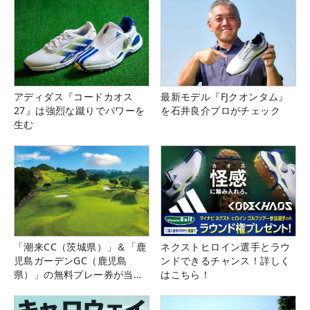
アディダス『コードカオス
最新モデル『FJクオンタム』
27』は強烈な蹴りでパワーを
を石井良介プロがチェック
生む
「潮来CC（茨城県）」＆「鹿
ネクストヒロイン選手とラウ
児島ガーデンGC（鹿児島
ンドできるチャンス！詳しく
県）」の無料プレー券が当た
はこちら！
る！！