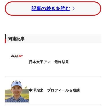
国女子ツアーで活躍する岩井明愛・千怜姉妹らがい
記事の続きを読む
る。この優勝により、今年の「日本女子オープン」
出場権、JLPGA最終プロテストからの出場資格を獲
得した。
トータル7アンダー・2位に「67」を叩き出したJGA
関連記事
ナショナルチームの岩永杏奈。トータル5アンダ
ー・3位に櫻井梨央、トータル4アンダー・4位タイ
には長澤愛羅と吉崎マーナが入った。
日本女子アマ 最終結果
手塚彩馨はトータル3アンダー・6位タイ。新地真美
夏はトータル2アンダー・8位タイで4日間を終え
た。
中澤瑠来 プロフィール＆成績
昨年覇者の鳥居さくらはトータル1オーバー・13位
タイ。中澤の妹・紗来はトータル9オーバー・41位
タイだった。