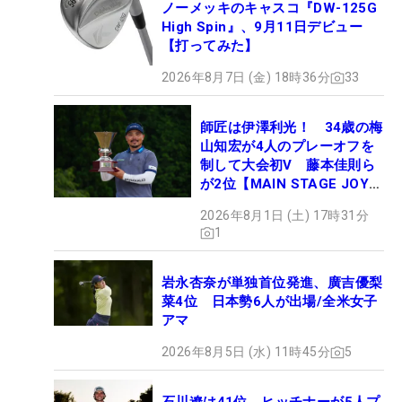
ノーメッキのキャスコ『DW-125G
High Spin』、9月11日デビュー
【打ってみた】
2026年8月7日 (金) 18時36分
33
師匠は伊澤利光！ 34歳の梅
山知宏が4人のプレーオフを
制して大会初V 藤本佳則ら
が2位【MAIN STAGE JOYX
OPEN】
2026年8月1日 (土) 17時31分
1
岩永杏奈が単独首位発進、廣吉優梨
菜4位 日本勢6人が出場/全米女子
アマ
2026年8月5日 (水) 11時45分
5