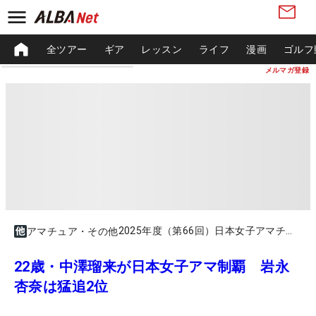
全ツアー
ギア
レッスン
ライフ
漫画
ゴルフ
メルマガ登録
2025年度（第66回）日本女子アマチュアゴルフ選手権競技
アマチュア・その他
22歳・中澤瑠来が日本女子アマ制覇 岩永
杏奈は猛追2位