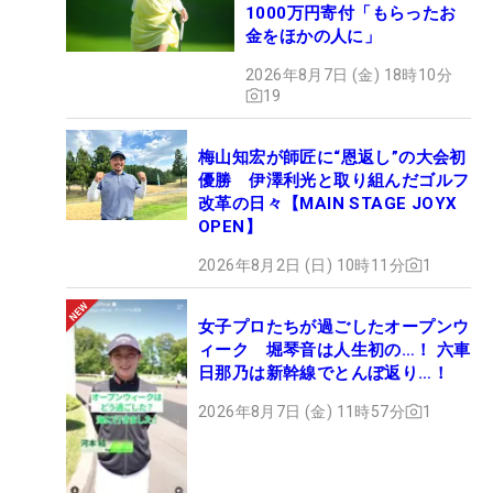
1000万円寄付「もらったお
金をほかの人に」
2026年8月7日 (金) 18時10分
19
梅山知宏が師匠に“恩返し”の大会初
優勝 伊澤利光と取り組んだゴルフ
改革の日々【MAIN STAGE JOYX
OPEN】
2026年8月2日 (日) 10時11分
1
女子プロたちが過ごしたオープンウ
ィーク 堀琴音は人生初の…！ 六車
日那乃は新幹線でとんぼ返り…！
2026年8月7日 (金) 11時57分
1