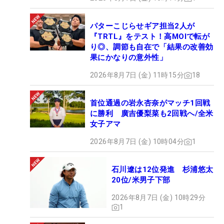
パターこじらせギア担当2人が
『TRTL』をテスト！高MOIで転が
り◎、調節も自在で「結果の改善効
果にかなりの意外性」
2026年8月7日 (金) 11時15分
18
首位通過の岩永杏奈がマッチ1回戦
に勝利 廣吉優梨菜も2回戦へ/全米
女子アマ
2026年8月7日 (金) 10時04分
1
石川遼は12位発進 杉浦悠太
20位/米男子下部
2026年8月7日 (金) 10時29分
1