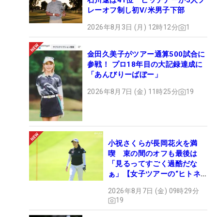
石川遼は41位 ヒッチナーが5人プ
レーオフ制し初V/米男子下部
2026年8月3日 (月) 12時12分
1
金田久美子がツアー通算500試合に
参戦！ プロ18年目の大記録達成に
「あんびりーばぼー」
2026年8月7日 (金) 11時25分
19
小祝さくらが長岡花火を満
喫 束の間のオフも最後は
「見るってすごく過酷だな
ぁ」【女子ツアーの“ヒトネ
タ”】
2026年8月7日 (金) 09時29分
19