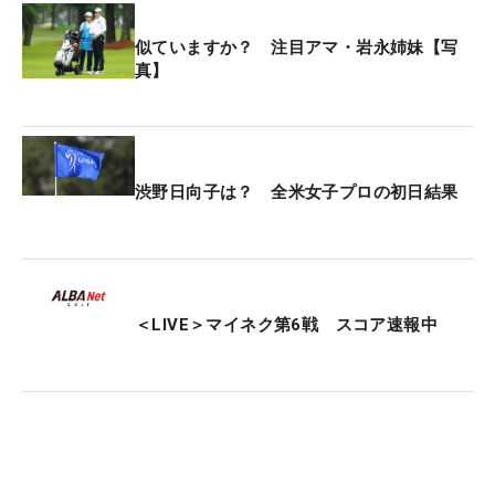
似ていますか？ 注目アマ・岩永姉妹【写
真】
渋野日向子は？ 全米女子プロの初日結果
＜LIVE＞マイネク第6戦 スコア速報中