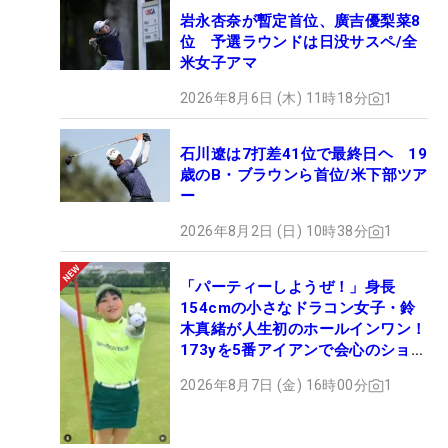
岩永杏奈が暫定首位、廣吉優梨菜8
位 予選ラウンドは日没サスペ/全
米女子アマ
2026年8月6日 (木) 11時18分
1
石川遼は7打差41位で最終日ヘ 19
歳のB・ブラウンら首位/米下部ツア
ー
2026年8月2日 (日) 10時38分
1
「パーティーしようぜ！」身長
154cmの小さなドラコン女子・鈴
木真緒が人生初のホールインワン！
173yを5番アイアンで会心のショッ
ト
2026年8月7日 (金) 16時00分
1