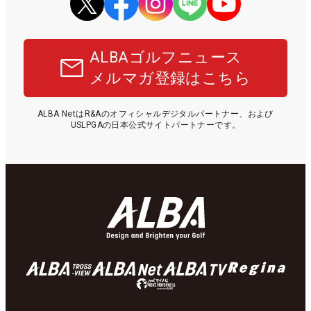
ALBAゴルフニュース
メルマガ登録はこちら
ALBA NetはR&Aのオフィシャルデジタルパートナー、および
USLPGAの日本公式サイトパートナーです。