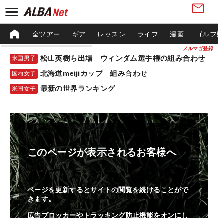
全ツアー
ギア
レッスン
ライフ
漫画
ゴルフ
メルマガ登録
松山英樹ら出場 ウィンダム選手権の組み合わせ
米国男子
北海道meijiカップ 組み合わせ
国内女子
最新の世界ランキング
米国女子
このページが表示されるお客様へ
ページを更新するとサイトの閲覧を続けることがで
きます。
広告ブロッカーやトラッキング防止機能をオンにし