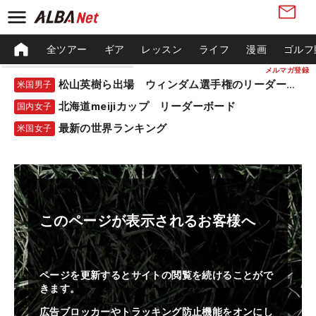
全ツアー
ギア
レッスン
ライフ
漫画
ゴルフ
メルマガ登録
松山英樹ら出場 ウィンダム選手権のリーダーボード
米国男子
北海道meijiカップ リーダーボード
国内女子
最新の世界ランキング
米国女子
このページが表示されるお客様へ
ページを更新するとサイトの閲覧を続けることがで
きます。
広告ブロッカーやトラッキング防止機能をオンにし