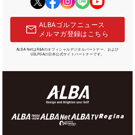
ALBAゴルフニュース
メルマガ登録はこちら
ALBA NetはR&Aのオフィシャルデジタルパートナー、および
USLPGAの日本公式サイトパートナーです。