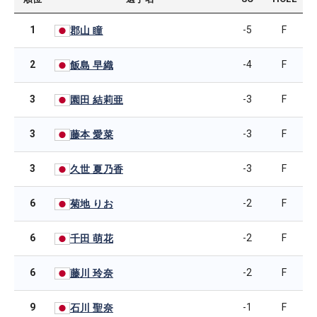
1
-5
F
郡山 瞳
2
-4
F
飯島 早織
3
-3
F
園田 結莉亜
3
-3
F
藤本 愛菜
3
-3
F
久世 夏乃香
6
-2
F
菊地 りお
6
-2
F
千田 萌花
6
-2
F
藤川 玲奈
9
-1
F
石川 聖奈