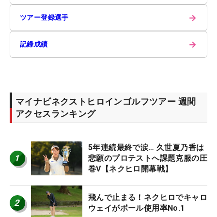
→
ツアー登録選手
→
記録成績
マイナビネクストヒロインゴルフツアー 週間
アクセスランキング
5年連続最終で涙… 久世夏乃香は
1
悲願のプロテストへ課題克服の圧
巻V【ネクヒロ開幕戦】
飛んで止まる！ネクヒロでキャロ
2
ウェイがボール使用率No.1