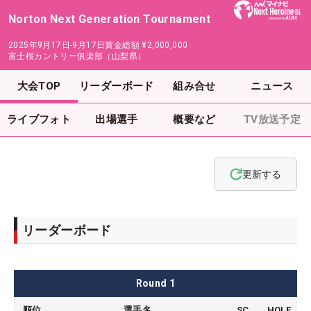
Norton Next Generation Tournament
2025年9月17日-9月17日
賞金総額
¥2,000,000
富士桜カントリー俱楽部（山梨県）
大会TOP
リーダーボード
組み合せ
ニュース
ライブフォト
出場選手
概要など
TV放送予定
更新する
リーダーボード
Round
1
順位
選手名
SC
HOLE