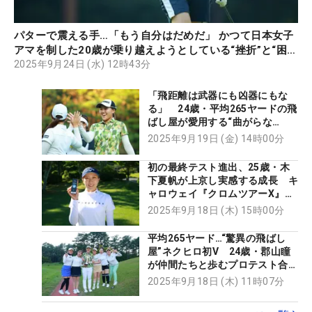
パターで震える手…「もう自分はだめだ」 かつて日本女子
アマを制した20歳が乗り越えようとしている“挫折”と“困
難”
2025年9月24日 (水) 12時43分
「飛距離は武器にも凶器にもな
る」 24歳・平均265ヤードの飛
ばし屋が愛用する“曲がらな
い”1W【ネクヒロ優勝ギア】
2025年9月19日 (金) 14時00分
初の最終テスト進出、25歳・木
下夏帆が上京し実感する成長 キ
ャロウェイ『クロムツアーX』使
用も大きな変化に
2025年9月18日 (木) 15時00分
平均265ヤード…“驚異の飛ばし
屋”ネクヒロ初V 24歳・郡山瞳
が仲間たちと歩むプロテスト合格
の道
2025年9月18日 (木) 11時07分