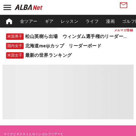
全ツアー
ギア
レッスン
ライフ
漫画
ゴルフ
メルマガ登録
松山英樹ら出場 ウィンダム選手権のリーダーボード
米国男子
北海道meijiカップ リーダーボード
国内女子
最新の世界ランキング
米国女子
マイナビネクストヒロインゴルフツアー