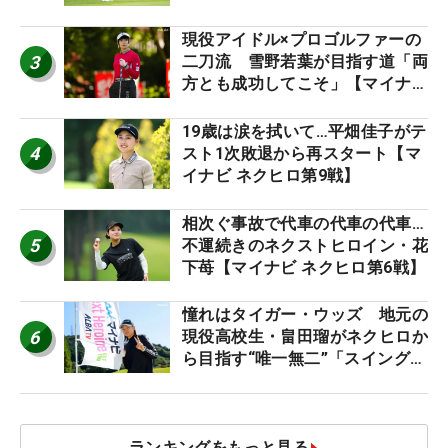
現役アイドル×プロゴルファーの
3
二刀流 雪野若葉が目指す道「両
方とも成功してこそ」【マイナビ
ネクストヒロインツアー】
19歳は涙を拭いて…平畑佳子がテ
4
スト1次敗退から再スタート【マ
イナビ ネクヒロ第9戦】
相次ぐ事故で代車の代車の代車…
5
不運続きのネクストヒロイン・花
下苺【マイナビ ネクヒロ第6戦】
憧れはタイガー・ウッズ 地元の
6
現役高校生・畠田瑠がネクヒロか
ら目指す“唯一無二”「スイングは
誰にも負けない」
ランキングをもっと見る